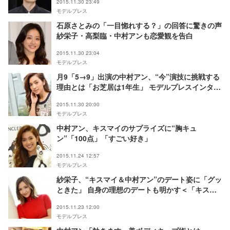
2015.11.30 23:49
モデルプレス
石原さとみの「一目惚れする？」の回答に驚きの声
紗栄子・高梨臨・中村アンも恋愛観を告白
2015.11.30 23:04
モデルプレス
月9「5→9」出演の中村アン、“今”演技に挑戦する
理由とは「お芝居は1年生」 モデルプレスインタビ
ュー
2015.11.30 20:00
モデルプレス
中村アン、キスマイのサプライズに“胸キュ
ン”「100点」「すごい好き」
2015.11.24 12:57
モデルプレス
紗栄子、“キスマイ＆中村アン”のデート姿に「グッ
ときた」 自身の理想のデートも明かす＜「キスブ
サ」潜入インタビュー＞
2015.11.23 12:00
モデルプレス