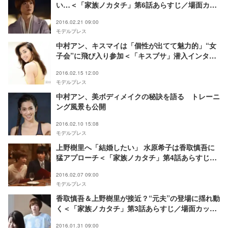
い…＜「家族ノカタチ」第6話あらすじ／場面カッ
ト＞
2016.02.21 09:00
モデルプレス
中村アン、キスマイは「個性が出てて魅力的」“女
子会”に飛び入り参加＜「キスブサ」潜入インタビ
ュー＞
2016.02.15 12:00
モデルプレス
中村アン、美ボディメイクの秘訣を語る トレーニ
ング風景も公開
2016.02.10 15:08
モデルプレス
上野樹里へ「結婚したい」 水原希子は香取慎吾に
猛アプローチ＜「家族ノカタチ」第4話あらすじ／
場面カット＞
2016.02.07 09:00
モデルプレス
香取慎吾＆上野樹里が接近？“元夫”の登場に揺れ動
く＜「家族ノカタチ」第3話あらすじ／場面カット
＞
2016.01.31 09:00