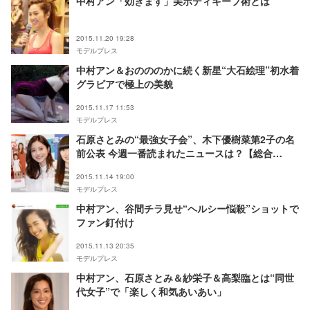
中村アン「効きます」美ボディキープ術とは
2015.11.20 19:28
モデルプレス
中村アン＆おのののかに続く新星“大石絵理”初水着
グラビアで極上の美貌
2015.11.17 11:53
モデルプレス
石原さとみの“最強女子会”、木下優樹菜第2子の名
前公表 今週一番読まれたニュースは？【総合
TOP10】＜11/7 ～11/13＞
2015.11.14 19:00
モデルプレス
中村アン、谷間チラ見せ“ヘルシー悩殺”ショットで
ファン釘付け
2015.11.13 20:35
モデルプレス
中村アン、石原さとみ＆紗栄子＆高梨臨とは“同世
代女子”で「楽しく和気あいあい」