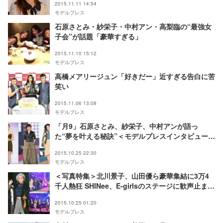
2015.11.11 14:54
モデルプレス
石原さとみ・紗栄子・中村アン・高梨臨の“最強女
子会”が話題「豪華すぎる」
2015.11.10 15:12
モデルプレス
高橋メアリージュン「好きだー」近すぎる告白に苦
笑い
2015.11.06 13:08
モデルプレス
「月9」石原さとみ、紗栄子、中村アンが語っ
た“夢を叶える秘訣”＜モデルプレスインタビュー特
集＞
2015.10.25 22:30
モデルプレス
＜写真特集＞北川景子、山田優ら豪華集結に3万4
千人熱狂 SHINee、E-girlsのステージに歓声止まら
ず「GirlsAward 2015 A／W」
2015.10.25 01:20
モデルプレス