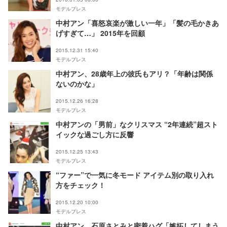
モデルプレス
中村アン「喜怒哀楽が激しい一年」「髪の毛かきあ
げすぎて…」 2015年を回顧
2015.12.31 15:40
モデルプレス
中村アン、28歳年上の彼氏もアリ？「年齢は関係
ないのかな」
2015.12.26 16:28
モデルプレス
中村アンの「男前」なクリスマス “2年連続”超スト
イックな過ごし方に反響
2015.12.25 13:43
モデルプレス
“ファー”で一気に冬モード アイテム別の取り入れ
方をチェック！
2015.12.20 10:00
モデルプレス
中村アン、石原さとみと密着ハグ「嫉妬してしまう