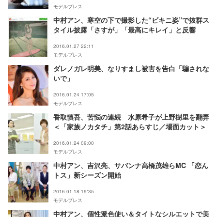
モデルプレス
中村アン、寒空の下で撮影した“ビキニ姿”で抜群ス
タイル披露「さすが」「最高にキレイ」と反響
2016.01.27 22:11
モデルプレス
ダレノガレ明美、なりすまし被害を告白「騙されな
いで」
2016.01.24 17:05
モデルプレス
香取慎吾、苦悩の連続 水原希子が上野樹里を翻弄
＜「家族ノカタチ」第2話あらすじ／場面カット＞
2016.01.24 09:00
モデルプレス
中村アン、吉沢亮、サバンナ高橋茂雄らMC 「恋ん
トス」新シーズン開始
2016.01.18 19:35
モデルプレス
中村アン、個性派色使い＆タイトなシルエットで美