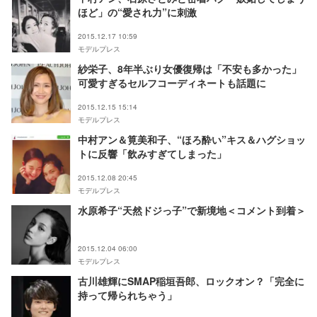
ほど」の“愛され力”に刺激
2015.12.17 10:59
モデルプレス
紗栄子、8年半ぶり女優復帰は「不安も多かった」
可愛すぎるセルフコーディネートも話題に
2015.12.15 15:14
モデルプレス
中村アン＆筧美和子、“ほろ酔い”キス＆ハグショッ
トに反響「飲みすぎてしまった」
2015.12.08 20:45
モデルプレス
水原希子“天然ドジっ子”で新境地＜コメント到着＞
2015.12.04 06:00
モデルプレス
古川雄輝にSMAP稲垣吾郎、ロックオン？「完全に
持って帰られちゃう」