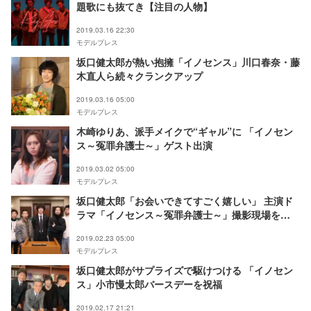
題歌にも抜てき【注目の人物】
2019.03.16 22:30
モデルプレス
坂口健太郎が熱い抱擁「イノセンス」川口春奈・藤
木直人ら続々クランクアップ
2019.03.16 05:00
モデルプレス
木崎ゆりあ、派手メイクで“ギャル”に 「イノセン
ス～冤罪弁護士～」ゲスト出演
2019.03.02 05:00
モデルプレス
坂口健太郎「お会いできてすごく嬉しい」 主演ド
ラマ「イノセンス～冤罪弁護士～」撮影現場を
King Gnuが訪問
2019.02.23 05:00
モデルプレス
坂口健太郎がサプライズで駆けつける 「イノセン
ス」小市慢太郎バースデーを祝福
2019.02.17 21:21