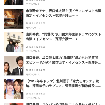
モデルプレス
市來玲奈アナ、坂口健太郎主演ドラマにゲスト出演
決定＜イノセンス～冤罪弁護士～＞
2019.01.13 22:00
モデルプレス
山田裕貴、“同世代”坂口健太郎主演ドラマにゲスト
出演＜イノセンス～冤罪弁護士～＞
2019.01.12 05:00
モデルプレス
川口春奈、坂口健太郎の“暴露話”求められ逆質問
エピソードが次々飛び出す＜イノセンス～冤罪弁護
士～＞
2019.01.12 04:00
モデルプレス
【2019年冬ドラマ】北川景子「家売るオンナ」続
編、深田恭子のラブコメ、菅田将暉が初教師役…あ
らすじ＆見どころまとめ
2019.01.05 08:00
モデルプレス
川口春奈、スケバン姿で浜田に「うるせぇチビ！」