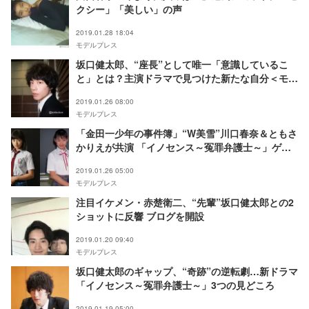
クシー」「美しい」の声
2019.01.28 18:04
モデルプレス
坂口健太郎、“座長”として唯一「意識しているこ
と」とは？主演ドラマで見つけた新たな自分＜モデ
ルプレスインタビュー＞
2019.01.26 08:00
モデルプレス
「金田一少年の事件簿」“W美雪”川口春奈＆ともさ
かりえが共演 「イノセンス～冤罪弁護士～」ゲス
ト出演者発表
2019.01.26 05:00
モデルプレス
注目イケメン・赤楚衛二、“先輩”坂口健太郎との2
ショットに反響 ブログを開設
2019.01.20 09:40
モデルプレス
坂口健太郎のギャップ、“奇跡”の逆転劇…新ドラマ
「イノセンス～冤罪弁護士～」3つの見どころ
2019.01.19 05:00