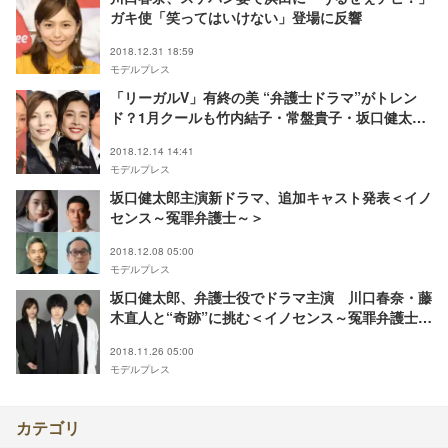
ガキ使「笑ってはいけない」登場に反響
2018.12.31 18:59
モデルプレス
「リーガルV」有終の美 “弁護士ドラマ”がトレン
ド？1月クールも竹内結子・常盤貴子・坂口健太郎
主演で各局スタート
2018.12.14 14:41
モデルプレス
坂口健太郎主演新ドラマ、追加キャスト発表＜イノ
センス～冤罪弁護士～＞
2018.12.08 05:00
モデルプレス
坂口健太郎、弁護士役でドラマ主演 川口春奈・藤
木直人と“奇跡”に挑む＜イノセンス～冤罪弁護士～
＞
2018.11.26 05:00
モデルプレス
カテゴリ