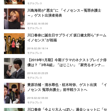
モデルプレス
川島海荷が“悪女”に 「イノセンス～冤罪弁護士
～」ゲスト出演者発表
2019.02.16 05:00
モデルプレス
川口春奈に誕生日サプライズ 坂口健太郎ら“チーム
イノセンス”が祝福
2019.02.09 19:14
モデルプレス
【2019年1月期】今期ドラマのネクストブレイク俳
優は？「3年A組」「はじこい」「家売るオンナの
逆襲」などから注目の6人
2019.02.03 23:25
モデルプレス
豊原功補・清水尋也・柾木玲弥、ゲスト出演 「イ
ノセンス 冤罪弁護士」前半戦ラストへ
2019.02.02 05:00
モデルプレス
川口春奈「今より大人っぽい」過去ショットに「セ