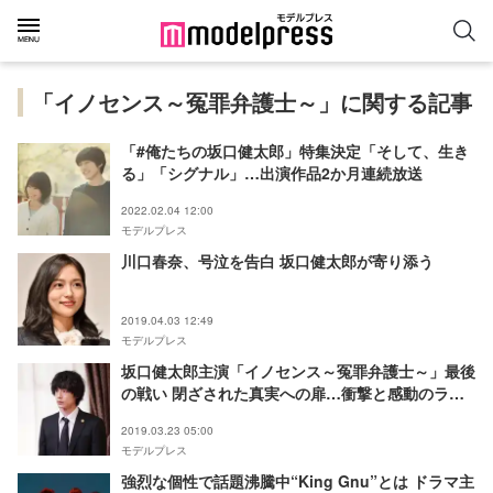
「イノセンス～冤罪弁護士～」に関する記事
「#俺たちの坂口健太郎」特集決定「そして、生き
る」「シグナル」…出演作品2か月連続放送
2022.02.04 12:00
モデルプレス
川口春奈、号泣を告白 坂口健太郎が寄り添う
2019.04.03 12:49
モデルプレス
坂口健太郎主演「イノセンス～冤罪弁護士～」最後
の戦い 閉ざされた真実への扉…衝撃と感動のラス
ト＜見どころ＞
2019.03.23 05:00
モデルプレス
強烈な個性で話題沸騰中“King Gnu”とは ドラマ主