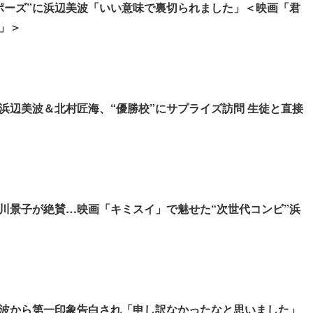
ポーズ”に浜辺美波「いい意味で裏切られました」＜映画「君
」＞
浜辺美波＆北村匠海、“優勝校”にサプライズ訪問 生徒と直接
川景子が絶賛…映画「キミスイ」で魅せた“次世代コンビ”浜
波から第一印象告白され「申し訳なかったなと思いました」