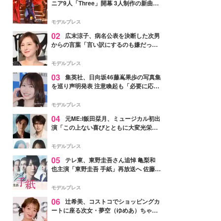
ニア9人「Three」開幕 3人制作の新曲＆
手描きセットに込めた想い「もっと前に
進んで夢を掴みたい」【ゲネプロレポ】
モデルプレス
02
広末涼子、病名公表を決断した次男
からの言葉「言い訳にするのも嫌だっ
た」「言うべきか迷った」
モデルプレス
03
集英社、日向坂46藤嶌果歩の写真集
を巡り声明発表 注意喚起も「必要に応じ
て法的措置を含む対応を検討」
モデルプレス
04
元ME:I飯田栞月、ミュージカル初出
演「この上ない喜びとともに大変光栄」
4年ぶり上演「ファントム」城田優らキ
ャスト発表
モデルプレス
05
テレ東、東野圭吾さん追悼 亀梨和
也主演「東野圭吾 手紙」再放送へ 佐藤隆
太・本田翼・中村倫也ら出演
モデルプレス
06
辻希美、コストコでショッピングカ
ートに座る次女・夢空（ゆめあ）ちゃん
の姿公開「乗りこなしてる感じが可愛す