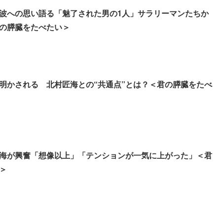
波への思い語る「魅了された男の1人」サラリーマンたちか
の膵臓をたべたい＞
明かされる 北村匠海との“共通点”とは？＜君の膵臓をたべ
海が興奮「想像以上」「テンションが一気に上がった」＜君
＞