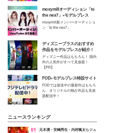
moxymillオーディション「to
the nex7」×モデルプレス
moxymill新メンバーオーディショ
ン「to the nex7」
ディズニープラスのおすすめ
作品をモデルプレスが紹介！
ディズニー作品はもちろん！ 国内
外の人気作がすべて見放題！
【PR】
FOD×モデルプレス特設サイト
FODでは放送中の最新作はもちろ
ん、オリジナルの独占作品も見放
題配信中！
ニュースランキング
01
元木湧・安嶋秀生・内村颯太らジュ