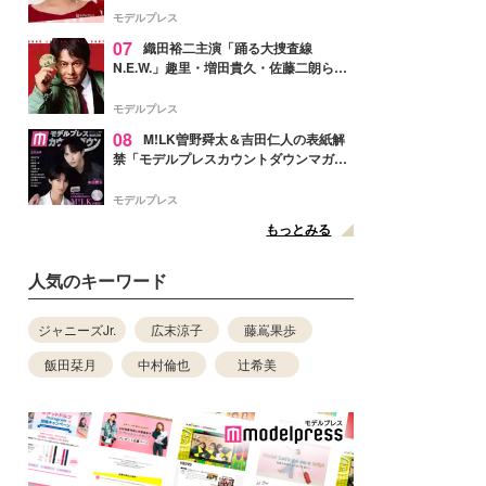
ぎ」「成長を感じる」の声
モデルプレス
07
織田裕二主演「踊る大捜査線
N.E.W.」趣里・増田貴久・佐藤二朗ら新
メンバー紹介映像解禁 各キャラクター象
徴する“謎のキーワード”も
モデルプレス
08
M!LK曽野舜太＆吉田仁人の表紙解
禁「モデルプレスカウントダウンマガジ
ン」巻頭に登場
モデルプレス
もっとみる
人気のキーワード
ジャニーズJr.
広末涼子
藤嶌果歩
飯田栞月
中村倫也
辻希美