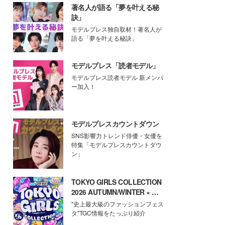
著名人が語る「夢を叶える秘
訣」
モデルプレス独自取材！著名人が
語る「夢を叶える秘訣」
モデルプレス「読者モデル」
モデルプレス読者モデル 新メンバ
ー加入！
モデルプレスカウントダウン
SNS影響力トレンド俳優・女優を
特集「モデルプレスカウントダウ
ン」
TOKYO GIRLS COLLECTION
2026 AUTUMN/WINTER × モ
デルプレス
"史上最大級のファッションフェス
タ"TGC情報をたっぷり紹介