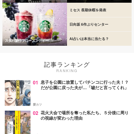
ミセス 長期休暇を発表
日向坂 6作ぶりセンター
AI占いは本当に当たる？
スタバ新作フローズンティー
記事ランキング
RANKING
01
息子を公園に放置してパチンコに行った夫！？
だが公園に戻った夫が…「嘘だと言ってくれ」
愛カツ
02
花火大会で場所を奪った私たち、５分後に周り
の視線が変わった理由