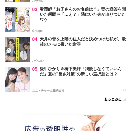
ハウコレ
03
看護師「お子さんのお名前は？」妻の返答を聞
いた瞬間⇒「…え？」隣にいた夫が凍りついた
ワケ
Grapps
04
天井の音を上階の住人だと決めつけた私が、最
後のメモに書いた謝罪
ハウコレ
05
愛甲ひかり＆橋下美好「我慢しなくていいん
だ」夏の“暑さ対策”の新しい選択肢とは？
ユニ・チャーム株式会社
PR
もっとみる