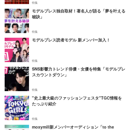
特集
モデルプレス独自取材！著名人が語る「夢を叶える
秘訣」
特集
モデルプレス読者モデル 新メンバー加入！
特集
SNS影響力トレンド俳優・女優を特集「モデルプレ
スカウントダウン」
特集
"史上最大級のファッションフェスタ"TGC情報を
たっぷり紹介
特集
moxymill新メンバーオーディション「to the