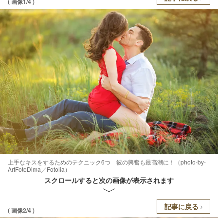
( 画像1/4 )
上手なキスをするためのテクニック6つ 彼の興奮も最高潮に！（photo-by-
ArtFotoDima／Fotolia）
スクロールすると次の画像が表示されます
記事に戻る
( 画像2/4 )