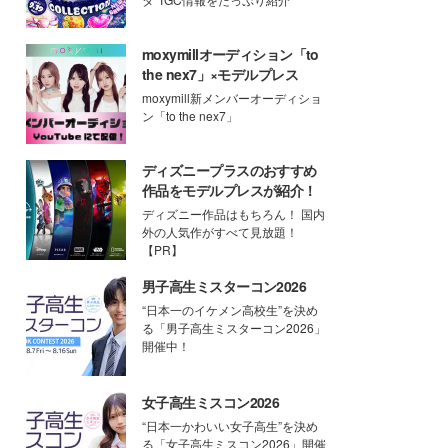
moxymillオーディション「to
the nex7」×モデルプレス
moxymill新メンバーオーディショ
ン「to the nex7」
ディズニープラスのおすすめ
作品をモデルプレスが紹介！
ディズニー作品はもちろん！ 国内
外の人気作がすべて見放題！
【PR】
男子高生ミスターコン2026
“日本一のイケメン高校生”を決め
る「男子高生ミスターコン2026」
開催中！
女子高生ミスコン2026
“日本一かわいい女子高生”を決め
る「女子高生ミスコン2026」開催