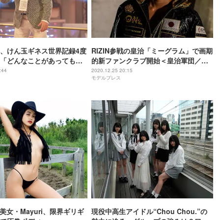
、けん玉ギネス世界記録4度
RIZIN参戦の皇治「ミーグラム」で画期
「どんなことがあっても決
的新ファンクラブ開始＜皇治軍団／Mi-
紅白リハ1日目＞
glamu＞
:44
2020.12.25 20:15
モデルプレス
X美女・Mayuri、限界ギリギ
現役中高生アイドル“Chou Chou.”の