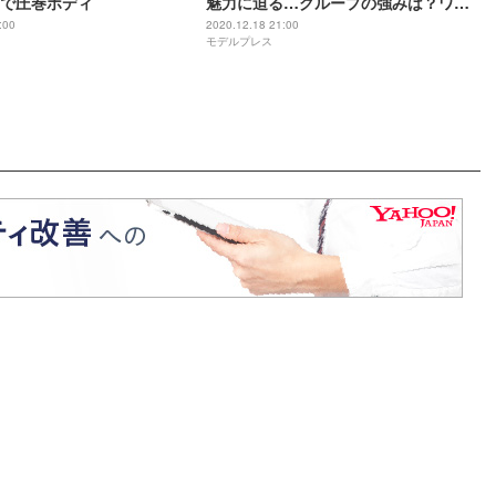
で圧巻ボディ
魅力に迫る…グループの強みは？ワン
マンライブの意気込みは？
:00
2020.12.18 21:00
モデルプレス