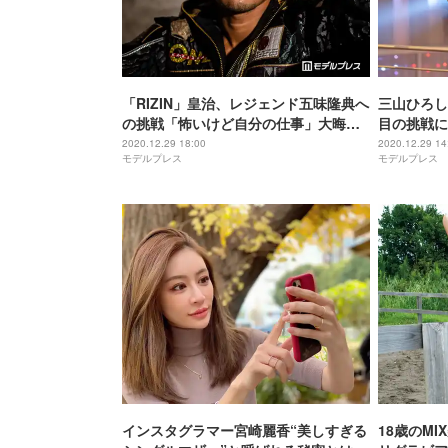
「RIZIN」皇治、レジェンド五味隆典へ
三山ひろし
の挑戦「怖いけど自分の仕事」大晦日
目の挑戦に
KO勝利へ虎視眈々＜モデルプレスイン
めたい」＜
2020.12.29 18:00
2020.12.29 14
モデルプレス
モデルプレス
タビュー＞
インスタグラマー宮崎麗香“美しすぎる
18歳のMI