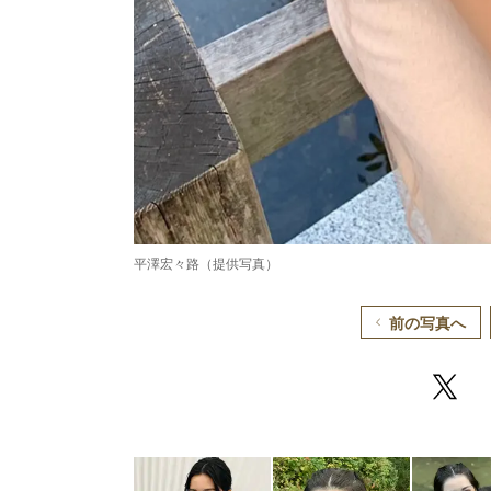
平澤宏々路（提供写真）
前の写真へ