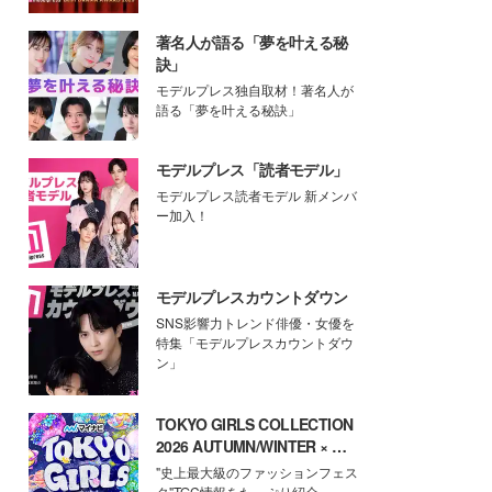
著名人が語る「夢を叶える秘
訣」
モデルプレス独自取材！著名人が
語る「夢を叶える秘訣」
モデルプレス「読者モデル」
モデルプレス読者モデル 新メンバ
ー加入！
モデルプレスカウントダウン
SNS影響力トレンド俳優・女優を
特集「モデルプレスカウントダウ
ン」
TOKYO GIRLS COLLECTION
2026 AUTUMN/WINTER × モ
デルプレス
"史上最大級のファッションフェス
タ"TGC情報をたっぷり紹介