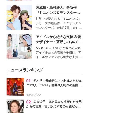
女性たちのヘアケア事情を紹介し
イベートでも仲良しで旅行好きな
ます。
宮城舞・島村雄大、最新作
モデル・愛甲ひかりさんと橋下美
好さんを迎えて本音で女子会トー
『ミニオンズ＆モンスター
ク。猛暑のお出かけを快適に過ご
ズ』の魅力熱弁 ハチャメチャ
世界中で愛される「ミニオンズ」
すヒントや、2人が感動した夏の
だけじゃない“友情と絆”に感
シリーズの最新作『ミニオンズ＆
生理の新常識にも迫りました。
動
モンスターズ』が8月7日（金）に
公開。モデルプレスでは、“大のミ
アイドルから絶大な支持 衣装
ニオン好き”という共通点を持つモ
デルの宮城舞と島村雄大の特別対
デザイナー・茅野しのぶの“可
談をお届け！それぞれの視点か
愛い”を作る美学＜「シチズン
AKB48や＝LOVEなど数々の人気
ら、今作ならではの魅力や予想外
クロスシー」インタビュー＞
アイドルたちの衣装を手掛け、ア
の感動をもたらす奥深いストーリ
イドルやファンから絶大な支持を
ーについて熱く語り合ってもらっ
得る、株式会社オサレカンパニー
た。
取締役兼クリエイティブディレク
ニュースランキング
ター・茅野しのぶ。一人ひとりの
個性に寄り添い、魅力を引き出す
衣装作りは、多くの女性たちに勇
01
元木湧・安嶋秀生・内村颯太らジュ
気と自信を与え続けている。
ニア9人「Three」開幕 3人制作の新曲＆
手描きセットに込めた想い「もっと前に
進んで夢を掴みたい」【ゲネプロレポ】
モデルプレス
02
広末涼子、病名公表を決断した次男
からの言葉「言い訳にするのも嫌だっ
た」「言うべきか迷った」