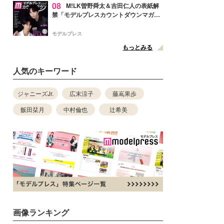
08
M!LK曽野舜太＆吉田仁人の表紙解
禁「モデルプレスカウントダウンマガジ
ン」巻頭に登場
モデルプレス
もっとみる
人気のキーワード
ジャニーズJr.
広末涼子
藤嶌果歩
飯田栞月
中村倫也
辻希美
画像ランキング