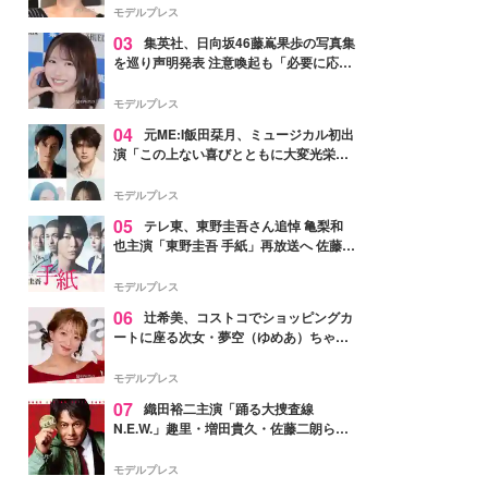
モデルプレス
03
集英社、日向坂46藤嶌果歩の写真集
を巡り声明発表 注意喚起も「必要に応じ
て法的措置を含む対応を検討」
モデルプレス
04
元ME:I飯田栞月、ミュージカル初出
演「この上ない喜びとともに大変光栄」
4年ぶり上演「ファントム」城田優らキ
ャスト発表
モデルプレス
05
テレ東、東野圭吾さん追悼 亀梨和
也主演「東野圭吾 手紙」再放送へ 佐藤隆
太・本田翼・中村倫也ら出演
モデルプレス
06
辻希美、コストコでショッピングカ
ートに座る次女・夢空（ゆめあ）ちゃん
の姿公開「乗りこなしてる感じが可愛す
ぎ」「成長を感じる」の声
モデルプレス
07
織田裕二主演「踊る大捜査線
N.E.W.」趣里・増田貴久・佐藤二朗ら新
メンバー紹介映像解禁 各キャラクター象
徴する“謎のキーワード”も
モデルプレス