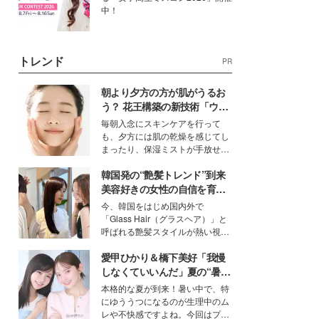
中！
トレンド
PR
朝より夕方の方が肌がうるお
う？ 花王構築の新技術「ウォ
ーターキャプチャリングスキ
毎朝入念にスキンケアを行って
ン（捕水肌）」がスキンケア
も、夕方には肌の乾燥を感じてし
の常識を変える予感
まったり、保湿ミストが手放せな
いという読者も多いのでは？そん
韓国発の“艶髪トレンド”到来
な美容の常識を大きく変える可能
性を秘めた、革新的な「Water
美容好きの女性の自信を育む
Capturing Skin（ウォーターキャ
「ヘアケア事情」って？
今、韓国をはじめ国内外で
プチャリングスキン：捕水肌）」
「Glass Hair（グラスヘア）」と
技術を、花王が構築した。
呼ばれる艶髪スタイルが熱い視線
を集めています。メイクやファッ
愛甲ひかり＆橋下美好「我慢
ションの完成度を高めるベースと
して、“髪そのものの美しさ”に改
しなくていいんだ」夏の“暑さ
めて注目する人が増えている様
対策”の新しい選択肢とは？
本格的な夏が到来！暑い中で、特
子。今回は、そんな憧れの艶やか
にゆううつになるのが生理中のム
な髪を日常で叶える、美容好きの
レや不快感ですよね。今回はプラ