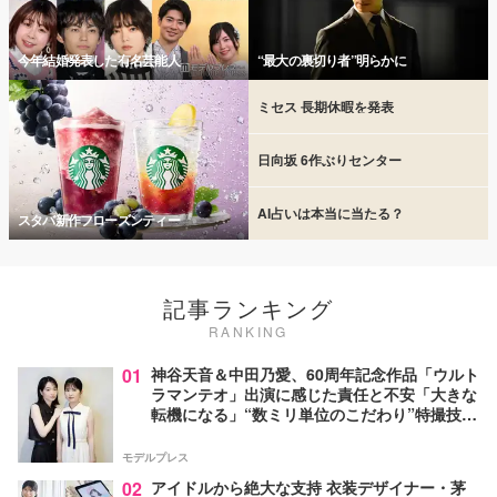
今年結婚発表した有名芸能人
“最大の裏切り者”明らかに
ミセス 長期休暇を発表
日向坂 6作ぶりセンター
AI占いは本当に当たる？
スタバ新作フローズンティー
記事ランキング
RANKING
01
神谷天音＆中田乃愛、60周年記念作品「ウルト
ラマンテオ」出演に感じた責任と不安「大きな
転機になる」“数ミリ単位のこだわり”特撮技術
に圧倒【インタビュー】
モデルプレス
02
アイドルから絶大な支持 衣装デザイナー・茅