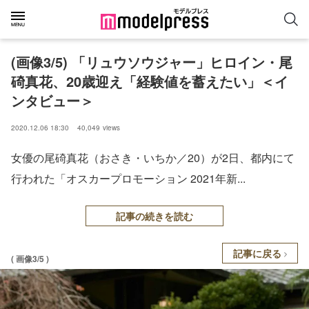
(画像3/5) 「リュウソウジャー」ヒロイン・尾
碕真花、20歳迎え「経験値を蓄えたい」＜イ
ンタビュー＞
2020.12.06 18:30
40,049
views
女優の尾碕真花（おさき・いちか／20）が2日、都内にて
行われた「オスカープロモーション 2021年新...
記事の続きを読む
記事に戻る
( 画像3/5 )