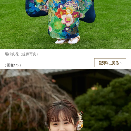
尾碕真花（提供写真）
記事に戻る
( 画像1/5 )