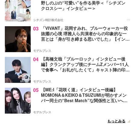
野しのぶの“可愛い”を作る美学＜「シチズン
クロスシー」インタビュー＞
シチズン時計株式会社
PR
03
「VIVANT」花岡すみれ、ブルーウォーカー役
抜擢の心境 堺雅人ら共演者からの印象的な一
言とは「身が引き締まる思いでした」【インタ
ビュー】
モデルプレス
04
【高橋文哉「ブルーロック」インタビュー後
編】クランクアップ後にチームZメンバー11人
で食事へ「お礼がしたくて」キャスト陣の印象
＆ムードメーカー明かす
モデルプレス
05
【ME:I「花咲く道」インタビュー後編】
MOMONA＆KEIKO＆TSUZUMIが明かすメン
バー同士の“Best Match”な関係性と互いへの
感謝 3年目を迎えたグループは「結束感が強ま
っている」
モデルプレス
もっとみる