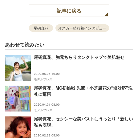
記事に戻る
尾碕真花
オスカー晴れ着インタビュー
あわせて読みたい
尾碕真花、胸元ちらりタンクトップで美肌魅せ
2020.05.25 10:00
モデルプレス
尾碕真花、MC初挑戦 先輩・小芝風花の“塩対応”洗
礼に驚愕
2020.04.01 08:00
モデルプレス
尾碕真花、セクシーな美バストにうっとり「新しい
私も表現」
2020.02.22 05:00