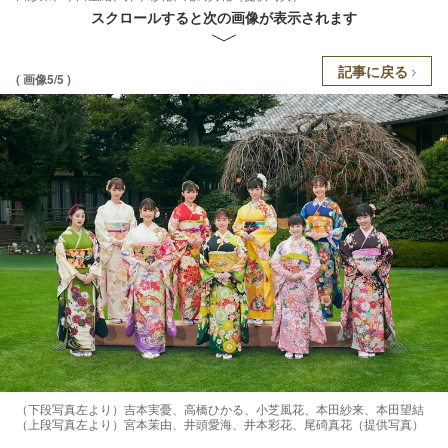
スクロールすると次の画像が表示されます
記事に戻る
( 画像5/5 )
（下段写真左より）吉本実憂、高橋ひかる、小芝風花、本田紗来、本田望結
（上段写真左より）宮本茉由、井頭愛海、井本彩花、尾碕真花（提供写真）