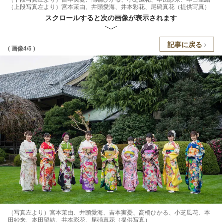
（上段写真左より）宮本茉由、井頭愛海、井本彩花、尾碕真花（提供写真）
スクロールすると次の画像が表示されます
記事に戻る
( 画像4/5 )
（写真左より）宮本茉由、井頭愛海、吉本実憂、高橋ひかる、小芝風花、本
田紗来、本田望結、井本彩花、尾碕真花（提供写真）