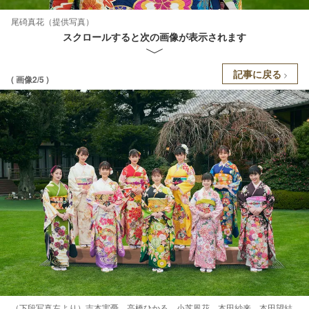
尾碕真花（提供写真）
スクロールすると次の画像が表示されます
記事に戻る
( 画像2/5 )
（下段写真左より）吉本実憂、高橋ひかる、小芝風花、本田紗来、本田望結