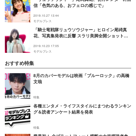
信「色気のある、おフェロの感じで」
2019.10.27 13:44
モデルプレス
「騎士竜戦隊リュウソウジャー」ヒロイン尾碕真
花、写真集発表に反響 スラリ美脚全開ショット披
露
2019.10.23 17:05
モデルプレス
おすすめ特集
8月のカバーモデルは映画「ブルーロック」の高橋
文哉
特集
各種エンタメ・ライフスタイルにまつわるランキン
グ＆読者アンケート結果を発表
特集