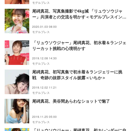
モデルプレス
尾碕真花、写真集撮影で4kg減 「リュウソウジャ
ー」共演者との交流を明かす＜モデルプレスインタ
ビュー＞
2020.01.03 08:00
モデルプレス
「リュウソウジャー」尾碕真花、初水着＆ランジェ
リーカット挑戦の心境明かす
2019.12.08 14:30
モデルプレス
尾碕真花、初写真集で初水着＆ランジェリーに挑
戦 奇跡の抜群スタイル披露＜いちか＞
2019.12.02 11:21
モデルプレス
尾碕真花、美谷間あらわなショットで魅了
2019.11.25 05:00
モデルプレス
「リュウソウジャー」尾碕真花、初カレンダーに自