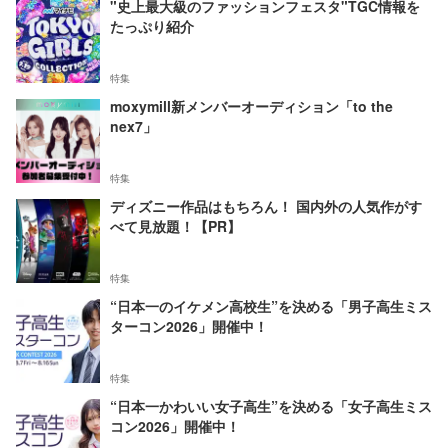
"史上最大級のファッションフェスタ"TGC情報を
たっぷり紹介
特集
moxymill新メンバーオーディション「to the
nex7」
特集
ディズニー作品はもちろん！ 国内外の人気作がす
べて見放題！【PR】
特集
“日本一のイケメン高校生”を決める「男子高生ミス
ターコン2026」開催中！
特集
“日本一かわいい女子高生”を決める「女子高生ミス
コン2026」開催中！