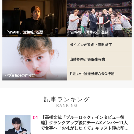
「VIVANT」違和感が話題
“超特急・8号車の日”登録
ボイメンが改名・契約終了
山崎怜奈が妊娠生報告
片思い中は逆効果なNG行動
バブみfaceの作り方
記事ランキング
RANKING
01
【高橋文哉「ブルーロック」インタビュー後
編】クランクアップ後にチームZメンバー11人
で食事へ「お礼がしたくて」キャスト陣の印象
＆ムードメーカー明かす