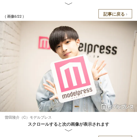
記事に戻る
( 画像6/22 )
曽田陵介（C）モデルプレス
スクロールすると次の画像が表示されます