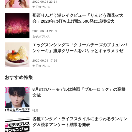
2020.06.04 23:51
女子旅プレス
那須りんどう湖レイクビュー「りんどう湖花火大
会」2020年は打ち上げ数5,500発に規模拡大
2020.06.04 22:59
女子旅プレス
エッグスンシングス「クリームチーズのブリュレパ
ンケーキ」濃厚クリームをパリッとキャラメリゼ
2020.06.04 17:25
女子旅プレス
おすすめ特集
8月のカバーモデルは映画「ブルーロック」の高橋
文哉
特集
各種エンタメ・ライフスタイルにまつわるランキン
グ＆読者アンケート結果を発表