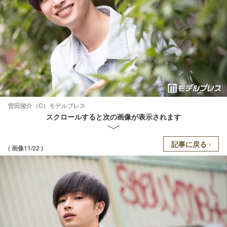
曽田陵介（C）モデルプレス
スクロールすると次の画像が表示されます
記事に戻る
( 画像11/22 )