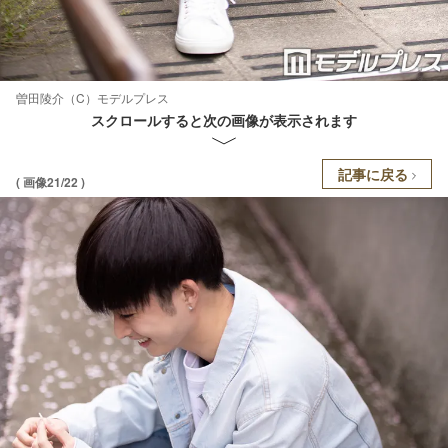
曽田陵介（C）モデルプレス
スクロールすると次の画像が表示されます
記事に戻る
( 画像21/22 )