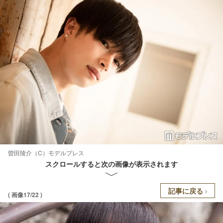
曽田陵介（C）モデルプレス
スクロールすると次の画像が表示されます
記事に戻る
( 画像17/22 )