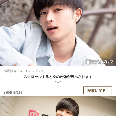
曽田陵介（C）モデルプレス
スクロールすると次の画像が表示されます
記事に戻る
( 画像18/22 )