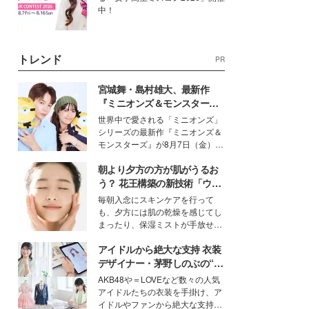
中！
トレンド
PR
宮城舞・島村雄大、最新作
『ミニオンズ＆モンスター
ズ』の魅力熱弁 ハチャメチャ
世界中で愛される「ミニオンズ」
だけじゃない“友情と絆”に感
シリーズの最新作『ミニオンズ＆
動
モンスターズ』が8月7日（金）に
公開。モデルプレスでは、“大のミ
朝より夕方の方が肌がうるお
ニオン好き”という共通点を持つモ
デルの宮城舞と島村雄大の特別対
う？ 花王構築の新技術「ウォ
談をお届け！それぞれの視点か
ーターキャプチャリングスキ
毎朝入念にスキンケアを行って
ら、今作ならではの魅力や予想外
ン（捕水肌）」がスキンケア
も、夕方には肌の乾燥を感じてし
の感動をもたらす奥深いストーリ
の常識を変える予感
まったり、保湿ミストが手放せな
ーについて熱く語り合ってもらっ
いという読者も多いのでは？そん
た。
アイドルから絶大な支持 衣装
な美容の常識を大きく変える可能
性を秘めた、革新的な「Water
デザイナー・茅野しのぶの“可
Capturing Skin（ウォーターキャ
愛い”を作る美学＜「シチズン
AKB48や＝LOVEなど数々の人気
プチャリングスキン：捕水肌）」
クロスシー」インタビュー＞
アイドルたちの衣装を手掛け、ア
技術を、花王が構築した。
イドルやファンから絶大な支持を