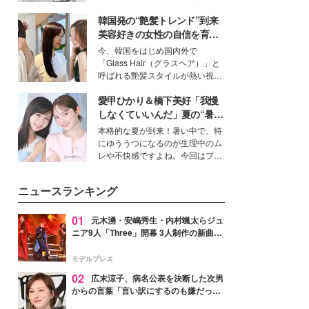
得る、株式会社オサレカンパニー
韓国発の“艶髪トレンド”到来
取締役兼クリエイティブディレク
ター・茅野しのぶ。一人ひとりの
美容好きの女性の自信を育む
個性に寄り添い、魅力を引き出す
「ヘアケア事情」って？
今、韓国をはじめ国内外で
衣装作りは、多くの女性たちに勇
「Glass Hair（グラスヘア）」と
気と自信を与え続けている。
呼ばれる艶髪スタイルが熱い視線
を集めています。メイクやファッ
愛甲ひかり＆橋下美好「我慢
ションの完成度を高めるベースと
して、“髪そのものの美しさ”に改
しなくていいんだ」夏の“暑さ
めて注目する人が増えている様
対策”の新しい選択肢とは？
本格的な夏が到来！暑い中で、特
子。今回は、そんな憧れの艶やか
にゆううつになるのが生理中のム
な髪を日常で叶える、美容好きの
レや不快感ですよね。今回はプラ
女性たちのヘアケア事情を紹介し
イベートでも仲良しで旅行好きな
ます。
モデル・愛甲ひかりさんと橋下美
ニュースランキング
好さんを迎えて本音で女子会トー
ク。猛暑のお出かけを快適に過ご
すヒントや、2人が感動した夏の
01
元木湧・安嶋秀生・内村颯太らジュ
生理の新常識にも迫りました。
ニア9人「Three」開幕 3人制作の新曲＆
手描きセットに込めた想い「もっと前に
進んで夢を掴みたい」【ゲネプロレポ】
モデルプレス
02
広末涼子、病名公表を決断した次男
からの言葉「言い訳にするのも嫌だっ
た」「言うべきか迷った」