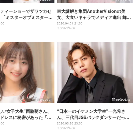
ティーショーでザワツカせ
東大謎解き集団AnotherVisionの美
 「ミスターオブミスター」
女、大食いキャラでメディア進出 舞台
ス賞・新納侃さんの素顔に
裏語る＜ミスオブミス モデルプレス
:00
2020.04.01 21:00
モデルプレス
賞・中澤莉佳子＞
しい女子大生”西脇萌さん、
“日本一のイケメン大学生”一光希さ
ドレスに秘密があった「見
ん、三代目JSBバックダンサーだっ
よね…」＜ミスオブミス
た 岩田剛典からの言葉明かす＜ミス
:00
2020.03.26 23:00
モデルプレス
ターオブミスター2020＞