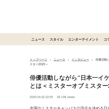
ニュース
スタイル
エンターテイメント
コ
トップページ
ニュース
インタビュー
俳優活動
>
>
>
スター2020＞
俳優活動しながら“日本一イ
とは＜ミスターオブミスター2
2020.04.02 22:00
35,108
views
全国のミスターキャンパスの頂点を決める日本最大