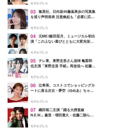
モデルプレス
03
集英社、日向坂46藤嶌果歩の写真集
を巡り声明発表 注意喚起も「必要に応じ
て法的措置を含む対応を検討」
モデルプレス
04
元ME:I飯田栞月、ミュージカル初出
演「この上ない喜びとともに大変光栄」
4年ぶり上演「ファントム」城田優らキ
ャスト発表
モデルプレス
05
テレ東、東野圭吾さん追悼 亀梨和
也主演「東野圭吾 手紙」再放送へ 佐藤隆
太・本田翼・中村倫也ら出演
モデルプレス
06
辻希美、コストコでショッピングカ
ートに座る次女・夢空（ゆめあ）ちゃん
の姿公開「乗りこなしてる感じが可愛す
ぎ」「成長を感じる」の声
モデルプレス
07
織田裕二主演「踊る大捜査線
N.E.W.」趣里・増田貴久・佐藤二朗ら新
メンバー紹介映像解禁 各キャラクター象
徴する“謎のキーワード”も
モデルプレス