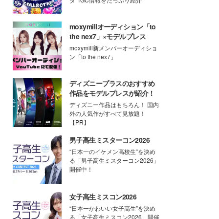
moxymillオーディション「to
the nex7」×モデルプレス
moxymill新メンバーオーディショ
ン「to the nex7」
ディズニープラスのおすすめ
作品をモデルプレスが紹介！
ディズニー作品はもちろん！ 国内
外の人気作がすべて見放題！
【PR】
男子高生ミスターコン2026
“日本一のイケメン高校生”を決め
る「男子高生ミスターコン2026」
開催中！
女子高生ミスコン2026
“日本一かわいい女子高生”を決め
る「女子高生ミスコン2026」開催