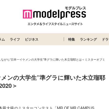
ラム
ライフ
ビジネス
特集
ランキング
ドラ
しながら“日本一イケメンの大学生”準グラに輝いた木立瑠耶とは＜ミスターオブミ
ケメンの大学生”準グラに輝いた木立瑠耶
020＞
級のミスターコンテスト「MR OF MR CAMPUS...