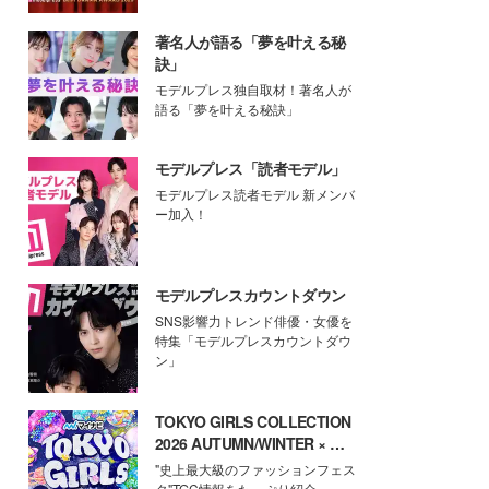
著名人が語る「夢を叶える秘
訣」
モデルプレス独自取材！著名人が
語る「夢を叶える秘訣」
モデルプレス「読者モデル」
モデルプレス読者モデル 新メンバ
ー加入！
モデルプレスカウントダウン
SNS影響力トレンド俳優・女優を
特集「モデルプレスカウントダウ
ン」
TOKYO GIRLS COLLECTION
2026 AUTUMN/WINTER × モ
デルプレス
"史上最大級のファッションフェス
タ"TGC情報をたっぷり紹介