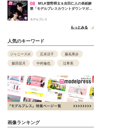
08
M!LK曽野舜太＆吉田仁人の表紙解
禁「モデルプレスカウントダウンマガジ
ン」巻頭に登場
モデルプレス
もっとみる
人気のキーワード
ジャニーズJr.
広末涼子
藤嶌果歩
飯田栞月
中村倫也
辻希美
画像ランキング