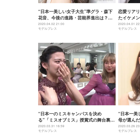
“日本一美しい女子大生”準グラ・森下
恋愛リアリ
花音、今後の進路・芸能界進出は？＜
たイケメン
ミスオブミス2020＞
モデルプレ
2020.04.02 21:00
2020.04.01 22
モデルプレス
モデルプレス
迫る
“日本一のミスキャンパスを決め
“日本一美
る”「ミスオブミス」授賞式の舞台裏公
母が選んだ
開 控室では涙も
えないです
2020.03.31 16:59
2020.03.26 23
モデルプレス
モデルプレス
2020＞