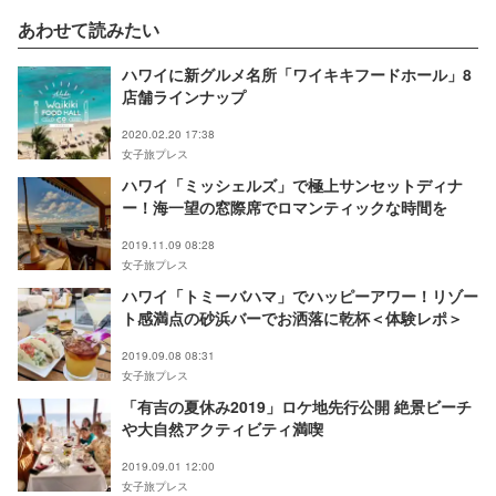
あわせて読みたい
ハワイに新グルメ名所「ワイキキフードホール」8
店舗ラインナップ
2020.02.20 17:38
女子旅プレス
ハワイ「ミッシェルズ」で極上サンセットディナ
ー！海一望の窓際席でロマンティックな時間を
2019.11.09 08:28
女子旅プレス
ハワイ「トミーバハマ」でハッピーアワー！リゾー
ト感満点の砂浜バーでお洒落に乾杯＜体験レポ＞
2019.09.08 08:31
女子旅プレス
「有吉の夏休み2019」ロケ地先行公開 絶景ビーチ
や大自然アクティビティ満喫
2019.09.01 12:00
女子旅プレス