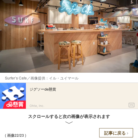
Surfer’s Cafe／画像提供：イル・ユイマール
ジグソーde懸賞
PR
Ohte, Inc.
スクロールすると次の画像が表示されます
記事に戻る
( 画像22/23 )