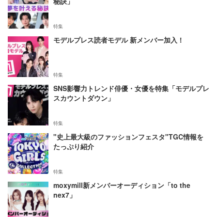
秘訣」
特集
モデルプレス読者モデル 新メンバー加入！
特集
SNS影響力トレンド俳優・女優を特集「モデルプレ
スカウントダウン」
特集
"史上最大級のファッションフェスタ"TGC情報を
たっぷり紹介
特集
moxymill新メンバーオーディション「to the
nex7」