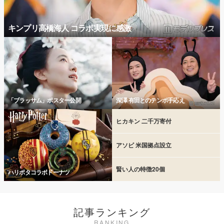
キンプリ高橋海人 コラボ実現に感激
「ブラッサム」ポスター公開
深澤 有田とのテンポ手応え
ヒカキン 二千万寄付
アソビ 米国拠点設立
賢い人の特徴20個
ハリポタコラボドーナツ
記事ランキング
RANKING