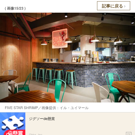
記事に戻る
( 画像15/23 )
FIVE STAR SHRIMP／画像提供：イル・ユイマール
ジグソーde懸賞
PR
Ohte, Inc.