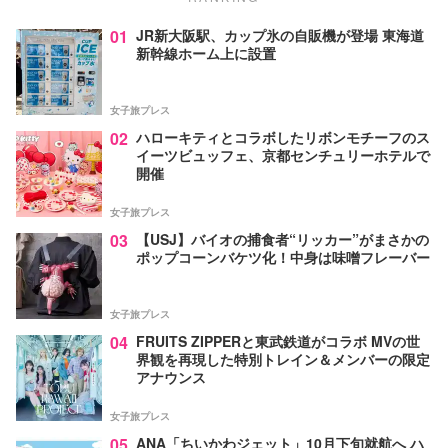
01
JR新大阪駅、カップ氷の自販機が登場 東海道
新幹線ホーム上に設置
女子旅プレス
02
ハローキティとコラボしたリボンモチーフのス
イーツビュッフェ、京都センチュリーホテルで
開催
女子旅プレス
03
【USJ】バイオの捕食者“リッカー”がまさかの
ポップコーンバケツ化！中身は味噌フレーバー
女子旅プレス
04
FRUITS ZIPPERと東武鉄道がコラボ MVの世
界観を再現した特別トレイン＆メンバーの限定
アナウンス
女子旅プレス
05
ANA「ちいかわジェット」10月下旬就航へ ハ