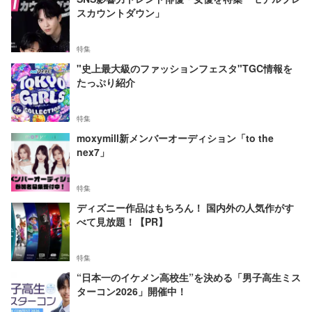
スカウントダウン」
特集
"史上最大級のファッションフェスタ"TGC情報を
たっぷり紹介
特集
moxymill新メンバーオーディション「to the
nex7」
特集
ディズニー作品はもちろん！ 国内外の人気作がす
べて見放題！【PR】
特集
“日本一のイケメン高校生”を決める「男子高生ミス
ターコン2026」開催中！