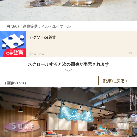
TAPBAR／画像提供：イル・ユイマール
ジグソーde懸賞
PR
Ohte, Inc.
スクロールすると次の画像が表示されます
記事に戻る
( 画像21/23 )