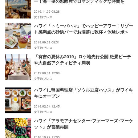
ー！海一望の窓際席でロマンティックな時間を
2019.11.09 08:28
女子旅プレス
ハワイ「トミーバハマ」でハッピーアワー！リゾー
ト感満点の砂浜バーでお洒落に乾杯＜体験レポ＞
2019.09.08 08:31
女子旅プレス
「有吉の夏休み2019」ロケ地先行公開 絶景ビーチ
や大自然アクティビティ満喫
2019.09.01 12:00
女子旅プレス
ハワイに韓国料理店「ソウル豆腐ハウス」がワイキ
キにオープン
2019.02.04 12:45
女子旅プレス
ハワイ「アラモアナセンター･ファーマーズ･マーケ
ット」が営業再開
2018.10.22 11:35