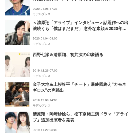
2020.01.06 17:38
モデルプレス
＜清原翔「アライブ」インタビュー＞話題作への出
演続くも「僕はまだまだ」 意外な素顔＆2020年の
目標とは？
2020.01.04 08:00
モデルプレス
西野七瀬＆清原翔、初共演の印象語る
2019.12.26 07:00
モデルプレス
金子大地＆上杉柊平「チート」最終回終え“カモネ
ギロス”の声続出
2019.12.06 14:00
モデルプレス
清原翔・岡崎紗絵ら、松下奈緒主演ドラマ「アライ
ブ」追加出演者を発表
2019.11.22 05:00