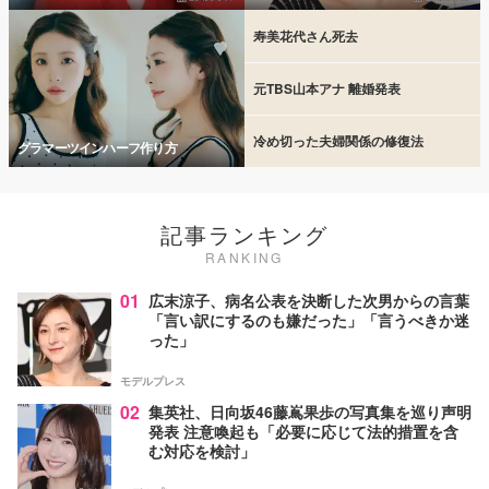
寿美花代さん死去
元TBS山本アナ 離婚発表
冷め切った夫婦関係の修復法
グラマーツインハーフ作り方
記事ランキング
RANKING
01
広末涼子、病名公表を決断した次男からの言葉
「言い訳にするのも嫌だった」「言うべきか迷
った」
モデルプレス
02
集英社、日向坂46藤嶌果歩の写真集を巡り声明
発表 注意喚起も「必要に応じて法的措置を含
む対応を検討」