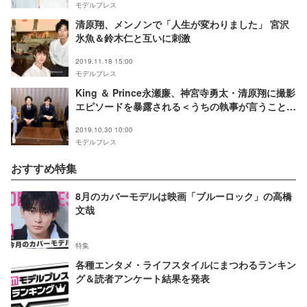
モデルプレス
清原翔、メンノンで「人生が変わりました」 宮沢
氷魚＆鈴木仁と互いに刺激
2019.11.18 15:00
モデルプレス
King ＆ Prince永瀬廉、神宮寺勇太・清原翔に撮影
エピソードを暴露される＜うちの執事が言うことに
は＞
2019.10.30 10:00
モデルプレス
おすすめ特集
8月のカバーモデルは映画「ブルーロック」の高橋
文哉
特集
各種エンタメ・ライフスタイルにまつわるランキン
グ＆読者アンケート結果を発表