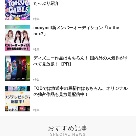
たっぷり紹介
特集
moxymill新メンバーオーディション「to the
nex7」
特集
ディズニー作品はもちろん！ 国内外の人気作がす
べて見放題！【PR】
特集
FODでは放送中の最新作はもちろん、オリジナル
の独占作品も見放題配信中！
特集
おすすめ記事
SPECIAL NEWS