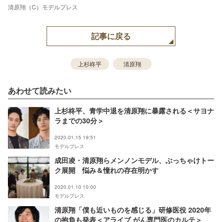
清原翔（C）モデルプレス
記事に戻る
上杉柊平
清原翔
あわせて読みたい
上杉柊平、青学中退を清原翔に暴露される＜サヨナ
ラまでの30分＞
2020.01.15 19:51
モデルプレス
成田凌・清原翔らメンノンモデル、ぶっちゃけトー
ク展開 悩み＆憧れの存在明かす
2020.01.10 10:00
モデルプレス
清原翔「僕も近いものを感じる」研修医役 2020年
の抱負も発表＜アライブ がん専門医のカルテ＞