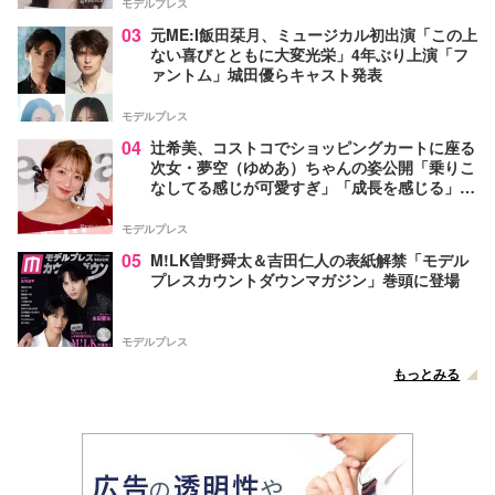
モデルプレス
03
元ME:I飯田栞月、ミュージカル初出演「この上
ない喜びとともに大変光栄」4年ぶり上演「フ
ァントム」城田優らキャスト発表
モデルプレス
04
辻希美、コストコでショッピングカートに座る
次女・夢空（ゆめあ）ちゃんの姿公開「乗りこ
なしてる感じが可愛すぎ」「成長を感じる」の
声
モデルプレス
05
M!LK曽野舜太＆吉田仁人の表紙解禁「モデル
プレスカウントダウンマガジン」巻頭に登場
モデルプレス
もっとみる