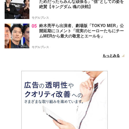
ためだったらみんな頑張る」“信”としての姿を
絶賛【キングダム 魂の決戦】
モデルプレス
05
鈴木亮平ら出演者、劇場版「TOKYO MER」公
開延期にコメント「現実のヒーローたちにチー
ムMERから最大の敬意とエールを」
モデルプレス
もっとみる