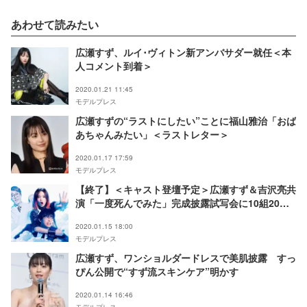
あわせて読みたい
広瀬すず、ルイ･ヴィトン新アンバサダー就任＜本
人コメント到着＞
2020.01.21 11:45
モデルプレス
広瀬すずの“ラストにしたい”ことに福山雅治「おば
あちゃんみたい」＜ラストレター＞
2020.01.17 17:59
モデルプレス
【終了】＜キャスト登壇予定＞広瀬すず＆吉沢亮共
演「一度死んでみた」完成披露試写会に10組20名
様をご招待
2020.01.15 18:00
モデルプレス
広瀬すず、ワンショルダードレスで美肌披露 すっ
ぴん公開で“すず流スキンケア”明かす
2020.01.14 16:46