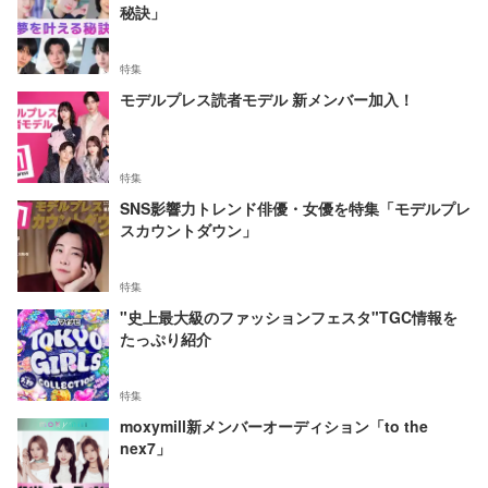
秘訣」
特集
モデルプレス読者モデル 新メンバー加入！
特集
SNS影響力トレンド俳優・女優を特集「モデルプレ
スカウントダウン」
特集
"史上最大級のファッションフェスタ"TGC情報を
たっぷり紹介
特集
moxymill新メンバーオーディション「to the
nex7」