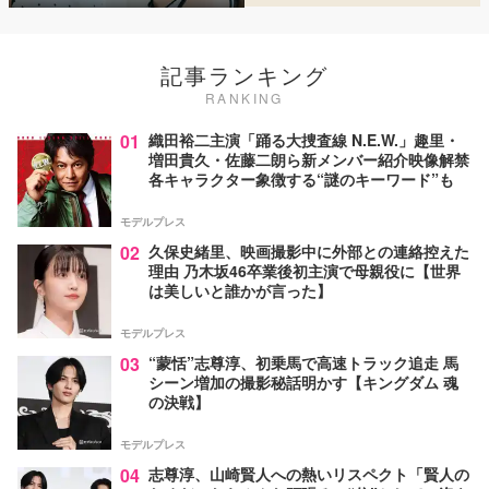
記事ランキング
RANKING
01
織田裕二主演「踊る大捜査線 N.E.W.」趣里・
増田貴久・佐藤二朗ら新メンバー紹介映像解禁
各キャラクター象徴する“謎のキーワード”も
モデルプレス
02
久保史緒里、映画撮影中に外部との連絡控えた
理由 乃木坂46卒業後初主演で母親役に【世界
は美しいと誰かが言った】
モデルプレス
03
“蒙恬”志尊淳、初乗馬で高速トラック追走 馬
シーン増加の撮影秘話明かす【キングダム 魂
の決戦】
モデルプレス
04
志尊淳、山崎賢人への熱いリスペクト「賢人の