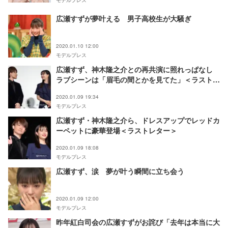
モデルプレス
広瀬すずが夢叶える 男子高校生が大騒ぎ
2020.01.10 12:00
モデルプレス
広瀬すず、神木隆之介との再共演に照れっぱなし
ラブシーンは「眉毛の間とかを見てた」＜ラストレ
ター＞
2020.01.09 19:34
モデルプレス
広瀬すず・神木隆之介ら、ドレスアップでレッドカ
ーペットに豪華登場＜ラストレター＞
2020.01.09 18:08
モデルプレス
広瀬すず、涙 夢が叶う瞬間に立ち会う
2020.01.09 12:00
モデルプレス
昨年紅白司会の広瀬すずがお詫び「去年は本当に大