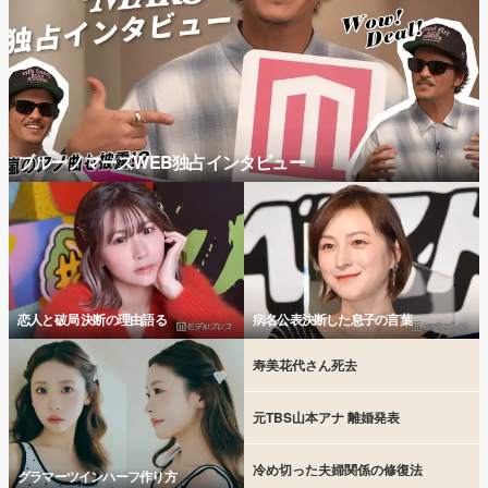
ブルーノマーズWEB独占インタビュー
恋人と破局 決断の理由語る
病名公表決断した息子の言葉
寿美花代さん死去
元TBS山本アナ 離婚発表
冷め切った夫婦関係の修復法
グラマーツインハーフ作り方