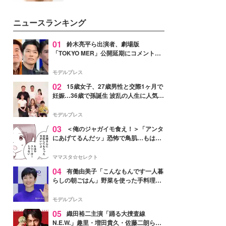
いという読者も多いのでは？そん
な美容の常識を大きく変える可能
ニュースランキング
性を秘めた、革新的な「Water
Capturing Skin（ウォーターキャ
プチャリングスキン：捕水肌）」
01
鈴木亮平ら出演者、劇場版
技術を、花王が構築した。
「TOKYO MER」公開延期にコメント
「現実のヒーローたちにチームMERから
最大の敬意とエールを」
モデルプレス
02
15歳女子、27歳男性と交際1ヶ月で
妊娠…36歳で孫誕生 波乱の人生に人気タ
レント思わずツッコミ「だいぶ危ねえ
よ！」
モデルプレス
03
＜俺のジャガイモ食え！＞「アンタ
にあげてるんだッ」恐怖で鳥肌…もはや
ストーカー？【第3話まんが】
ママスタ☆セレクト
04
有働由美子「こんなもんです一人暮
らしの朝ごはん」野菜を使った手料理公
開「作ってみたい」「ヘルシーで美味し
そう」と反響
モデルプレス
05
織田裕二主演「踊る大捜査線
N.E.W.」趣里・増田貴久・佐藤二朗ら新