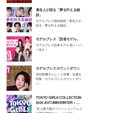
著名人が語る「夢を叶える秘
訣」
モデルプレス独自取材！著名人が
語る「夢を叶える秘訣」
モデルプレス「読者モデル」
モデルプレス読者モデル 新メンバ
ー加入！
モデルプレスカウントダウン
SNS影響力トレンド俳優・女優を
特集「モデルプレスカウントダウ
ン」
TOKYO GIRLS COLLECTION
2026 AUTUMN/WINTER × モ
デルプレス
"史上最大級のファッションフェス
タ"TGC情報をたっぷり紹介