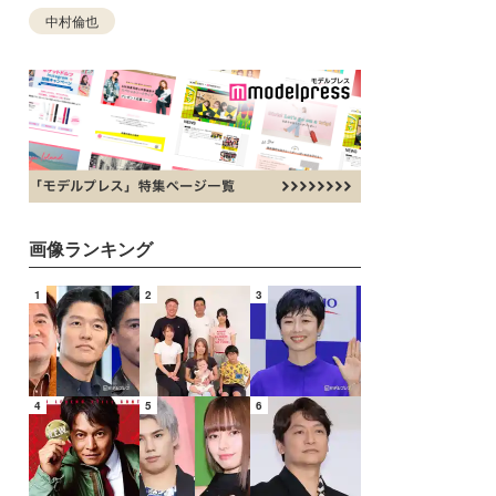
中村倫也
画像ランキング
1
2
3
4
5
6