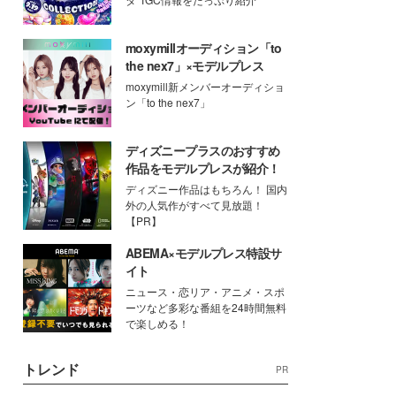
moxymillオーディション「to
the nex7」×モデルプレス
moxymill新メンバーオーディショ
ン「to the nex7」
ディズニープラスのおすすめ
作品をモデルプレスが紹介！
ディズニー作品はもちろん！ 国内
外の人気作がすべて見放題！
【PR】
ABEMA×モデルプレス特設サ
イト
ニュース・恋リア・アニメ・スポ
ーツなど多彩な番組を24時間無料
で楽しめる！
トレンド
PR