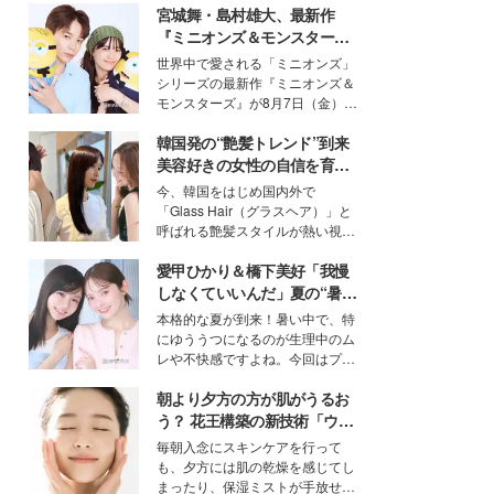
宮城舞・島村雄大、最新作
『ミニオンズ＆モンスター
ズ』の魅力熱弁 ハチャメチャ
世界中で愛される「ミニオンズ」
だけじゃない“友情と絆”に感
シリーズの最新作『ミニオンズ＆
動
モンスターズ』が8月7日（金）に
公開。モデルプレスでは、“大のミ
韓国発の“艶髪トレンド”到来
ニオン好き”という共通点を持つモ
デルの宮城舞と島村雄大の特別対
美容好きの女性の自信を育む
談をお届け！それぞれの視点か
「ヘアケア事情」って？
今、韓国をはじめ国内外で
ら、今作ならではの魅力や予想外
「Glass Hair（グラスヘア）」と
の感動をもたらす奥深いストーリ
呼ばれる艶髪スタイルが熱い視線
ーについて熱く語り合ってもらっ
を集めています。メイクやファッ
た。
愛甲ひかり＆橋下美好「我慢
ションの完成度を高めるベースと
して、“髪そのものの美しさ”に改
しなくていいんだ」夏の“暑さ
めて注目する人が増えている様
対策”の新しい選択肢とは？
本格的な夏が到来！暑い中で、特
子。今回は、そんな憧れの艶やか
にゆううつになるのが生理中のム
な髪を日常で叶える、美容好きの
レや不快感ですよね。今回はプラ
女性たちのヘアケア事情を紹介し
イベートでも仲良しで旅行好きな
ます。
朝より夕方の方が肌がうるお
モデル・愛甲ひかりさんと橋下美
好さんを迎えて本音で女子会トー
う？ 花王構築の新技術「ウォ
ク。猛暑のお出かけを快適に過ご
ーターキャプチャリングスキ
毎朝入念にスキンケアを行って
すヒントや、2人が感動した夏の
ン（捕水肌）」がスキンケア
も、夕方には肌の乾燥を感じてし
生理の新常識にも迫りました。
の常識を変える予感
まったり、保湿ミストが手放せな