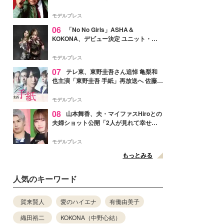
メンバー紹介映像解禁 各キャラクター象
徴する“謎のキーワード”も
モデルプレス
06
「No No Girls」ASHA＆
KOKONA、デビュー決定 ユニット・
TAKARAとしてセルフプロデュース楽曲
リリースへ
モデルプレス
07
テレ東、東野圭吾さん追悼 亀梨和
也主演「東野圭吾 手紙」再放送へ 佐藤隆
太・本田翼・中村倫也ら出演
モデルプレス
08
山本舞香、夫・マイファスHiroとの
夫婦ショット公開「2人が見れて幸せ」
「仲の良さが伝わってくる」と反響
モデルプレス
もっとみる
人気のキーワード
賀来賢人
愛のハイエナ
有働由美子
織田裕二
KOKONA（中野心結）