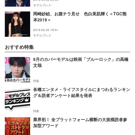
マから注目の6人
モデルプレス
岡崎紗絵、お腹チラ見せ 色白美肌輝く＜TGC熊
本2019＞
2019.04.20 19:51
モデルプレス
おすすめ特集
8月のカバーモデルは映画「ブルーロック」の高橋
文哉
特集
各種エンタメ・ライフスタイルにまつわるランキン
グ＆読者アンケート結果を発表
特集
業界初！ 全プラットフォーム横断の大規模読者参
加型アワード