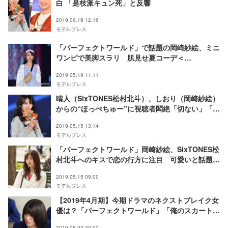
白 「是枝派キュン死」と反響
2019.06.19 12:16
モデルプレス
「パーフェクトワールド」で話題の岡崎紗絵、ミニ
ワンピで美脚スラリ 肌見せ夏コーデ＜
GirlsAward 2019 SPRING／SUMMER＞
2019.05.19 11:11
モデルプレス
晴人（SixTONES松村北斗）、しおり（岡崎紗絵）
からの“ほっぺちゅー”に視聴者悶絶「切ない」「胸
が苦しい」の声＜パーフェクトワールド＞
2019.05.15 13:14
モデルプレス
「パーフェクトワールド」岡崎紗絵、SixTONES松
村北斗へのキスで恋の行方に注目 可愛いと話題
の“しおりファッション”のポイントも＜モデルプレ
2019.05.15 09:00
スインタビュー＞
モデルプレス
【2019年4月期】今期ドラマのネクストブレイク女
優は？「パーフェクトワールド」「俺のスカート、
どこ行った？」「あなたの番です」など話題のドラ
2019.05.02 20:00