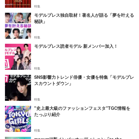
特集
モデルプレス独自取材！著名人が語る「夢を叶える
秘訣」
特集
モデルプレス読者モデル 新メンバー加入！
特集
SNS影響力トレンド俳優・女優を特集「モデルプレ
スカウントダウン」
特集
"史上最大級のファッションフェスタ"TGC情報を
たっぷり紹介
特集
moxymill新メンバーオーディション「to the