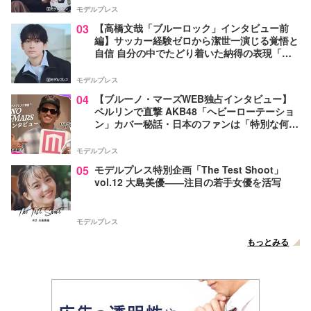
モデルプレス
03
【高橋文哉「ブルーロック」インタビュー前
編】サッカー経験ゼロから潔世一演じる覚悟と
自信 自分の中でたどり着いた納得の表現「一
番難しいポイントでしたが」
モデルプレス
04
【ブルーノ・マーズWEB独占インタビュー】
ベルリンで直撃 AKB48「ヘビーローテーショ
ン」カバー秘話・日本のファンは「特別な何か
がある」…来日公演への期待語る
モデルプレス
05
モデルプレス特別企画「The Test Shoot」
vol.12 大島美優――注目の若手女優を活写
モデルプレス
もっとみる