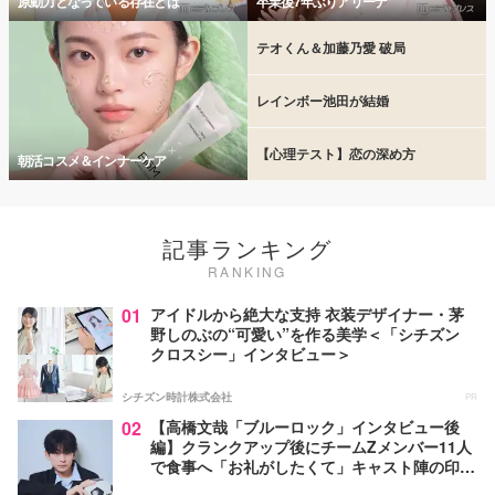
原動力となっている存在とは
卒業後7年ぶりアリーナ
テオくん＆加藤乃愛 破局
レインボー池田が結婚
【心理テスト】恋の深め方
朝活コスメ＆インナーケア
記事ランキング
RANKING
01
アイドルから絶大な支持 衣装デザイナー・茅
野しのぶの“可愛い”を作る美学＜「シチズン
クロスシー」インタビュー＞
シチズン時計株式会社
PR
02
【高橋文哉「ブルーロック」インタビュー後
編】クランクアップ後にチームZメンバー11人
で食事へ「お礼がしたくて」キャスト陣の印象
＆ムードメーカー明かす