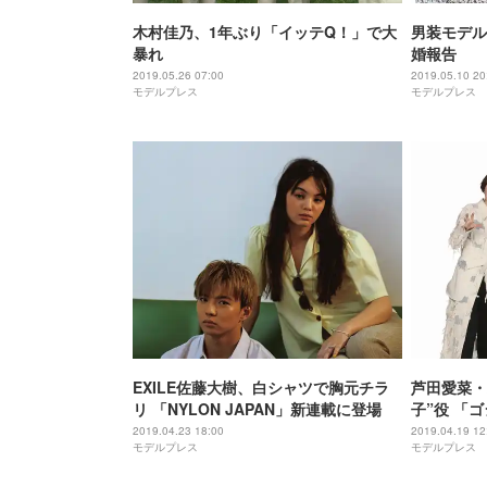
木村佳乃、1年ぶり「イッテQ！」で大
男装モデル
暴れ
婚報告
2019.05.26 07:00
2019.05.10 20
モデルプレス
モデルプレス
EXILE佐藤大樹、白シャツで胸元チラ
芦田愛菜・
リ 「NYLON JAPAN」新連載に登場
子”役 「
語吹き替え
2019.04.23 18:00
2019.04.19 12
モデルプレス
モデルプレス