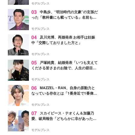
モデルプレス
03
中島歩、“明治時代の文豪”の玄孫だ
った「教科書にも載っている」名前も先
祖に由来
モデルプレス
04
及川光博、再婚発表 お相手は妊娠
中「交際しておりました方と」
モデルプレス
05
戸塚純貴、結婚発表「いつも支えて
くださる皆さまのお陰で、人生の節目を
迎えられること、心より感謝しておりま
す」【全文】
モデルプレス
06
MAZZEL・RAN、自身の原動力と
なっている存在とは「1番身近で1番偉大
な存在」
モデルプレス
07
スカイピース・テオくん＆加藤乃
愛、破局報告「どちらかに非があったわ
けではなく」2023年2月に交際発表
モデルプレス