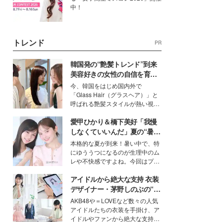
中！
トレンド
PR
韓国発の“艶髪トレンド”到来
美容好きの女性の自信を育む
「ヘアケア事情」って？
今、韓国をはじめ国内外で
「Glass Hair（グラスヘア）」と
呼ばれる艶髪スタイルが熱い視線
を集めています。メイクやファッ
愛甲ひかり＆橋下美好「我慢
ションの完成度を高めるベースと
して、“髪そのものの美しさ”に改
しなくていいんだ」夏の“暑さ
めて注目する人が増えている様
対策”の新しい選択肢とは？
本格的な夏が到来！暑い中で、特
子。今回は、そんな憧れの艶やか
にゆううつになるのが生理中のム
な髪を日常で叶える、美容好きの
レや不快感ですよね。今回はプラ
女性たちのヘアケア事情を紹介し
イベートでも仲良しで旅行好きな
ます。
アイドルから絶大な支持 衣装
モデル・愛甲ひかりさんと橋下美
好さんを迎えて本音で女子会トー
デザイナー・茅野しのぶの“可
ク。猛暑のお出かけを快適に過ご
愛い”を作る美学＜「シチズン
AKB48や＝LOVEなど数々の人気
すヒントや、2人が感動した夏の
クロスシー」インタビュー＞
アイドルたちの衣装を手掛け、ア
生理の新常識にも迫りました。
イドルやファンから絶大な支持を