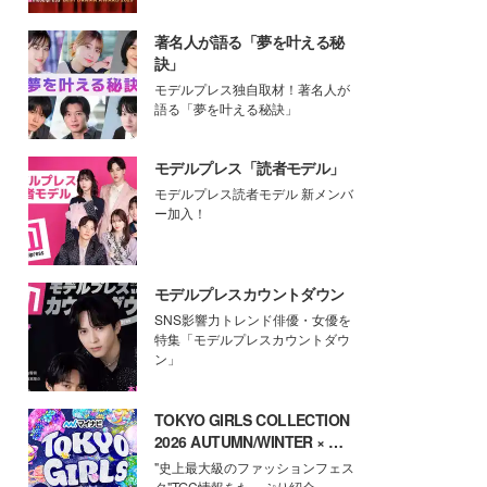
著名人が語る「夢を叶える秘
訣」
モデルプレス独自取材！著名人が
語る「夢を叶える秘訣」
モデルプレス「読者モデル」
モデルプレス読者モデル 新メンバ
ー加入！
モデルプレスカウントダウン
SNS影響力トレンド俳優・女優を
特集「モデルプレスカウントダウ
ン」
TOKYO GIRLS COLLECTION
2026 AUTUMN/WINTER × モ
デルプレス
"史上最大級のファッションフェス
タ"TGC情報をたっぷり紹介