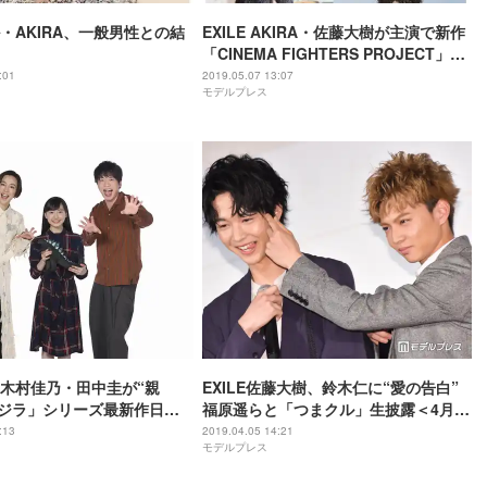
・AKIRA、一般男性との結
EXILE AKIRA・佐藤大樹が主演で新作
「CINEMA FIGHTERS PROJECT」第
三弾＜コメント到着＞
:01
2019.05.07 13:07
モデルプレス
木村佳乃・田中圭が“親
EXILE佐藤大樹、鈴木仁に“愛の告白”
ゴジラ」シリーズ最新作日本
福原遥らと「つまクル」生披露＜4月の
版に挑戦＜コメント＞
君、スピカ。＞
:13
2019.04.05 14:21
モデルプレス