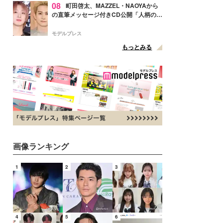
08
町田啓太、MAZZEL・NAOYAから
の直筆メッセージ付きCD公開「人柄の良
さがにじみ出てる」の声
モデルプレス
もっとみる
画像ランキング
1
2
3
4
5
6