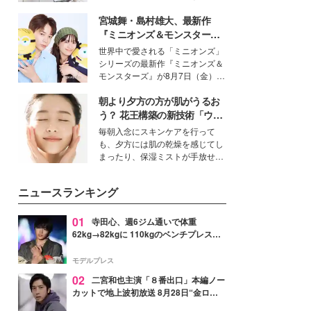
得る、株式会社オサレカンパニー
宮城舞・島村雄大、最新作
取締役兼クリエイティブディレク
ター・茅野しのぶ。一人ひとりの
『ミニオンズ＆モンスター
個性に寄り添い、魅力を引き出す
ズ』の魅力熱弁 ハチャメチャ
世界中で愛される「ミニオンズ」
衣装作りは、多くの女性たちに勇
だけじゃない“友情と絆”に感
シリーズの最新作『ミニオンズ＆
気と自信を与え続けている。
動
モンスターズ』が8月7日（金）に
公開。モデルプレスでは、“大のミ
朝より夕方の方が肌がうるお
ニオン好き”という共通点を持つモ
デルの宮城舞と島村雄大の特別対
う？ 花王構築の新技術「ウォ
談をお届け！それぞれの視点か
ーターキャプチャリングスキ
毎朝入念にスキンケアを行って
ら、今作ならではの魅力や予想外
ン（捕水肌）」がスキンケア
も、夕方には肌の乾燥を感じてし
の感動をもたらす奥深いストーリ
の常識を変える予感
まったり、保湿ミストが手放せな
ーについて熱く語り合ってもらっ
いという読者も多いのでは？そん
た。
な美容の常識を大きく変える可能
ニュースランキング
性を秘めた、革新的な「Water
Capturing Skin（ウォーターキャ
プチャリングスキン：捕水肌）」
01
寺田心、週6ジム通いで体重
技術を、花王が構築した。
62kg→82kgに 110kgのベンチプレス持
ち上げる姿披露「胸板の厚みすごい」
「かっこいい」と反響
モデルプレス
02
二宮和也主演「８番出口」本編ノー
カットで地上波初放送 8月28日“金ロ
ー”枠