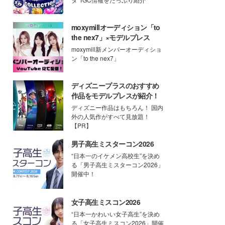
moxymillオーディション「to
the nex7」×モデルプレス
moxymill新メンバーオーディショ
ン「to the nex7」
ディズニープラスのおすすめ
作品をモデルプレスが紹介！
ディズニー作品はもちろん！ 国内
外の人気作がすべて見放題！
【PR】
男子高生ミスターコン2026
“日本一のイケメン高校生”を決め
る「男子高生ミスターコン2026」
開催中！
女子高生ミスコン2026
“日本一かわいい女子高生”を決め
る「女子高生ミスコン2026」開催