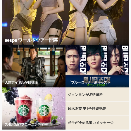
aespa ワールドツアー開幕
人気アイドルが初登場
「ブルーロック」新キャスト
ジョンヨンがJYP退所
鈴木友菜 第1子妊娠発表
相手が冷める追いメッセージ
スタバ新作フローズンティー