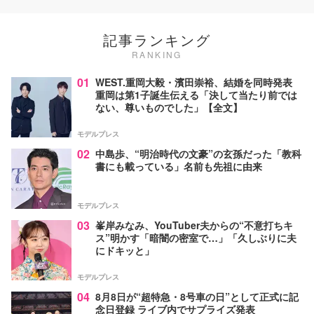
記事ランキング
RANKING
01
WEST.重岡大毅・濱田崇裕、結婚を同時発表
重岡は第1子誕生伝える「決して当たり前では
ない、尊いものでした」【全文】
モデルプレス
02
中島歩、“明治時代の文豪”の玄孫だった「教科
書にも載っている」名前も先祖に由来
モデルプレス
03
峯岸みなみ、YouTuber夫からの“不意打ちキ
ス”明かす「暗闇の密室で…」「久しぶりに夫
にドキッと」
モデルプレス
04
8月8日が“超特急・8号車の日”として正式に記
念日登録 ライブ内でサプライズ発表