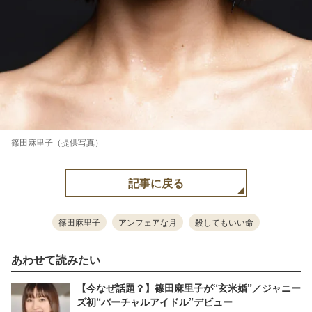
篠田麻里子（提供写真）
記事に戻る
篠田麻里子
アンフェアな月
殺してもいい命
あわせて読みたい
【今なぜ話題？】篠田麻里子が“玄米婚”／ジャニー
ズ初“バーチャルアイドル”デビュー