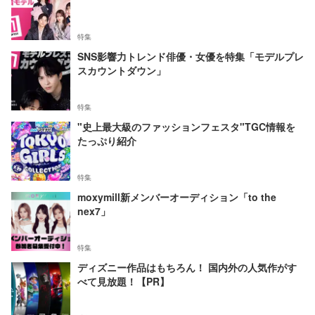
特集
SNS影響力トレンド俳優・女優を特集「モデルプレ
スカウントダウン」
特集
"史上最大級のファッションフェスタ"TGC情報を
たっぷり紹介
特集
moxymill新メンバーオーディション「to the
nex7」
特集
ディズニー作品はもちろん！ 国内外の人気作がす
べて見放題！【PR】