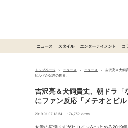
ニュース
スタイル
エンターテイメント
コ
トップページ
ニュース
ニュース
吉沢亮＆犬飼
>
>
>
ビルドが兄弟の世界」
吉沢亮＆犬飼貴丈、朝ドラ「
にファン反応「メテオとビル
2019.01.07 18:54
174,752
views
女優の広瀬すずがヒロインをつとめる2019