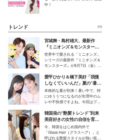
中！
トレンド
PR
宮城舞・島村雄大、最新作
『ミニオンズ＆モンスター
ズ』の魅力熱弁 ハチャメチャ
世界中で愛される「ミニオンズ」
だけじゃない“友情と絆”に感
シリーズの最新作『ミニオンズ＆
動
モンスターズ』が8月7日（金）に
公開。モデルプレスでは、“大のミ
愛甲ひかり＆橋下美好「我慢
ニオン好き”という共通点を持つモ
デルの宮城舞と島村雄大の特別対
しなくていいんだ」夏の“暑さ
談をお届け！それぞれの視点か
対策”の新しい選択肢とは？
本格的な夏が到来！暑い中で、特
ら、今作ならではの魅力や予想外
にゆううつになるのが生理中のム
の感動をもたらす奥深いストーリ
レや不快感ですよね。今回はプラ
ーについて熱く語り合ってもらっ
イベートでも仲良しで旅行好きな
た。
韓国発の“艶髪トレンド”到来
モデル・愛甲ひかりさんと橋下美
好さんを迎えて本音で女子会トー
美容好きの女性の自信を育む
ク。猛暑のお出かけを快適に過ご
「ヘアケア事情」って？
今、韓国をはじめ国内外で
すヒントや、2人が感動した夏の
「Glass Hair（グラスヘア）」と
生理の新常識にも迫りました。
呼ばれる艶髪スタイルが熱い視線