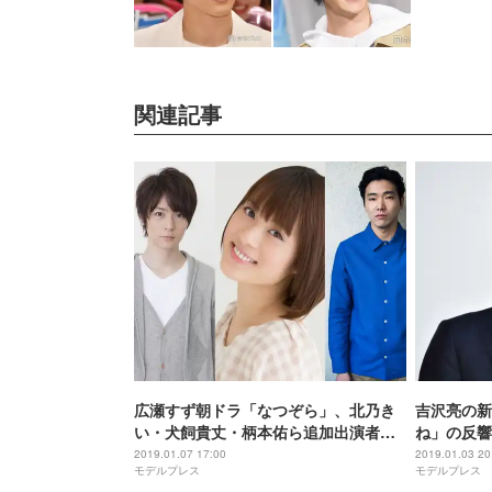
関連記事
広瀬すず朝ドラ「なつぞら」、北乃き
吉沢亮の新
い・犬飼貴丈・柄本佑ら追加出演者発
ね」の反響
表
2019.01.07 17:00
2019.01.03 20
モデルプレス
モデルプレス