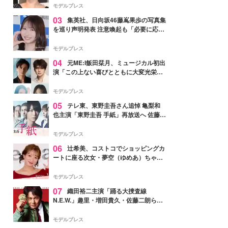
モデルプレス
03
集英社、日向坂46藤嶌果歩の写真集
を巡り声明発表 注意喚起も「必要に応じ
て法的措置を含む対応を検討」
モデルプレス
04
元ME:I飯田栞月、ミュージカル初出
演「この上ない喜びとともに大変光栄」
4年ぶり上演「ファントム」城田優らキ
ャスト発表
モデルプレス
05
テレ東、東野圭吾さん追悼 亀梨和
也主演「東野圭吾 手紙」再放送へ 佐藤隆
太・本田翼・中村倫也ら出演
モデルプレス
06
辻希美、コストコでショッピングカ
ートに座る次女・夢空（ゆめあ）ちゃん
の姿公開「乗りこなしてる感じが可愛す
ぎ」「成長を感じる」の声
モデルプレス
07
織田裕二主演「踊る大捜査線
N.E.W.」趣里・増田貴久・佐藤二朗ら新
メンバー紹介映像解禁 各キャラクター象
徴する“謎のキーワード”も
モデルプレス