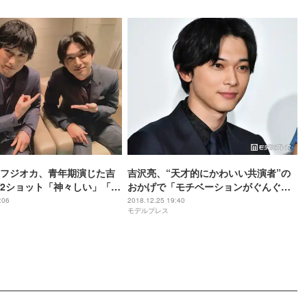
フジオカ、青年期演じた吉
吉沢亮、“天才的にかわいい共演者”の
2ショット「神々しい」「イ
おかげで「モチベーションがぐんぐ
乗効果」＜レ・ミゼラブル
ん」＜レ・ミゼラブル 終わりなき旅路
:06
2018.12.25 19:40
モデルプレス
旅路＞
＞