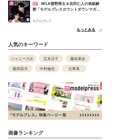
08
M!LK曽野舜太＆吉田仁人の表紙解
禁「モデルプレスカウントダウンマガジ
ン」巻頭に登場
モデルプレス
もっとみる
人気のキーワード
ジャニーズJr.
広末涼子
藤嶌果歩
飯田栞月
中村倫也
辻希美
画像ランキング