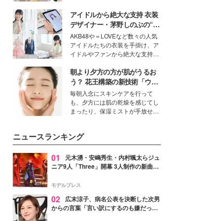
を集めています。メイクやファッ
アイドルから絶大な支持 衣装
ションの完成度を高めるベースと
して、“髪そのものの美しさ”に改
デザイナー・茅野しのぶの“可
めて注目する人が増えている様
愛い”を作る美学＜「シチズン
AKB48や＝LOVEなど数々の人気
子。今回は、そんな憧れの艶やか
クロスシー」インタビュー＞
アイドルたちの衣装を手掛け、ア
な髪を日常で叶える、美容好きの
イドルやファンから絶大な支持を
女性たちのヘアケア事情を紹介し
得る、株式会社オサレカンパニー
ます。
朝より夕方の方が肌がうるお
取締役兼クリエイティブディレク
ター・茅野しのぶ。一人ひとりの
う？ 花王構築の新技術「ウォ
個性に寄り添い、魅力を引き出す
ーターキャプチャリングスキ
毎朝入念にスキンケアを行って
衣装作りは、多くの女性たちに勇
ン（捕水肌）」がスキンケア
も、夕方には肌の乾燥を感じてし
気と自信を与え続けている。
の常識を変える予感
まったり、保湿ミストが手放せな
いという読者も多いのでは？そん
な美容の常識を大きく変える可能
ニュースランキング
性を秘めた、革新的な「Water
Capturing Skin（ウォーターキャ
プチャリングスキン：捕水肌）」
01
元木湧・安嶋秀生・内村颯太らジュ
技術を、花王が構築した。
ニア9人「Three」開幕 3人制作の新曲＆
手描きセットに込めた想い「もっと前に
進んで夢を掴みたい」【ゲネプロレポ】
モデルプレス
02
広末涼子、病名公表を決断した次男
からの言葉「言い訳にするのも嫌だっ
た」「言うべきか迷った」