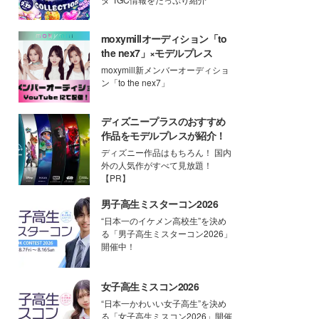
moxymillオーディション「to
the nex7」×モデルプレス
moxymill新メンバーオーディショ
ン「to the nex7」
ディズニープラスのおすすめ
作品をモデルプレスが紹介！
ディズニー作品はもちろん！ 国内
外の人気作がすべて見放題！
【PR】
男子高生ミスターコン2026
“日本一のイケメン高校生”を決め
る「男子高生ミスターコン2026」
開催中！
女子高生ミスコン2026
“日本一かわいい女子高生”を決め
る「女子高生ミスコン2026」開催