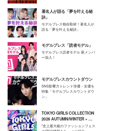
著名人が語る「夢を叶える秘
訣」
モデルプレス独自取材！著名人が
語る「夢を叶える秘訣」
モデルプレス「読者モデル」
モデルプレス読者モデル 新メンバ
ー加入！
モデルプレスカウントダウン
SNS影響力トレンド俳優・女優を
特集「モデルプレスカウントダウ
ン」
TOKYO GIRLS COLLECTION
2026 AUTUMN/WINTER × モ
デルプレス
"史上最大級のファッションフェス
タ"TGC情報をたっぷり紹介