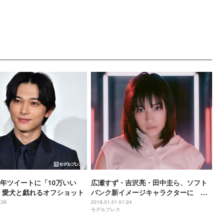
年ツイートに「10万いい
広瀬すず・吉沢亮・田中圭ら、ソフト
 愛犬と戯れるオフショット
バンク新イメージキャラクターに ド
派手アクションも
:36
2019.01.01 01:24
モデルプレス