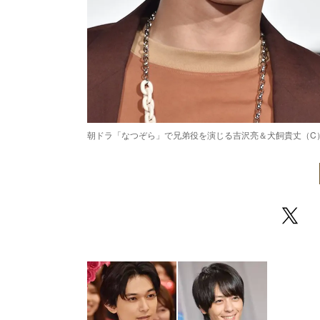
朝ドラ「なつぞら」で兄弟役を演じる吉沢亮＆犬飼貴丈（C