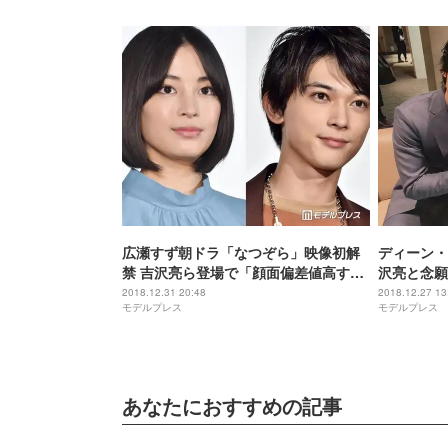
広瀬すず朝ドラ「なつぞら」映像初解
ディーン・
禁 吉沢亮ら登場で「顔面偏差値高す
沢亮と念願
ぎ」＜紅白本番＞
ケメンの相
2018.12.31 20:48
2018.12.27 13
モデルプレス
モデルプレス
終わりなき
あなたにおすすめの記事