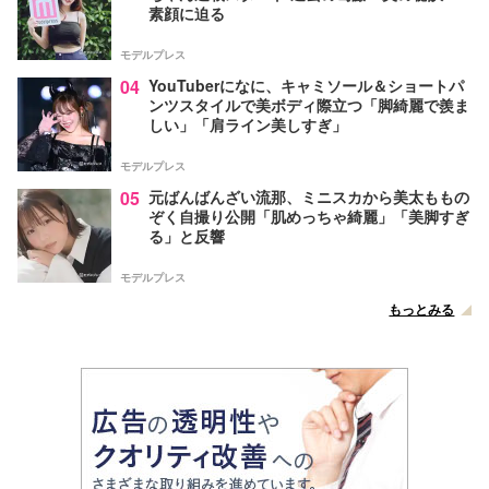
素顔に迫る
モデルプレス
04
YouTuberになに、キャミソール＆ショートパ
ンツスタイルで美ボディ際立つ「脚綺麗で羨ま
しい」「肩ライン美しすぎ」
モデルプレス
05
元ばんばんざい流那、ミニスカから美太ももの
ぞく自撮り公開「肌めっちゃ綺麗」「美脚すぎ
る」と反響
モデルプレス
もっとみる