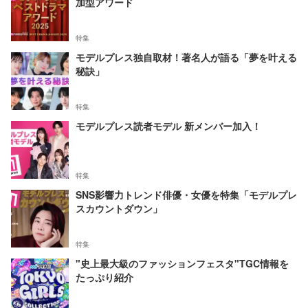
加型アワード
特集
モデルプレス独自取材！著名人が語る「夢を叶える
秘訣」
特集
モデルプレス読者モデル 新メンバー加入！
特集
SNS影響力トレンド俳優・女優を特集「モデルプレ
スカウントダウン」
特集
"史上最大級のファッションフェスタ"TGC情報を
たっぷり紹介