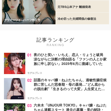
元TBS山本アナ 離婚発表
冷め切った夫婦関係の修復法
グラマーツインハーフ作り方
記事ランキング
RANKING
01
夜のひと笑い・いちえ、恋人・りょうと破局
涙ながらに決断の理由語る「ファンの人とか家
族に申し訳ない」2025年6月に復縁していた
モデルプレス
02
話題のキャバ嬢・ねぶたちゃん、過敏性腸症候
群に苦しんだ思春期・母の蒸発…“どん底から
の脱出劇”「生きるのって大変」人生変えた言
葉とは【インタビュー連載Vol.1】
モデルプレス
03
六本木「UNJOUR TOKYO」キャバ嬢・ねぶた
ちゃん連載スタート 過去の葛藤・美の秘訣・