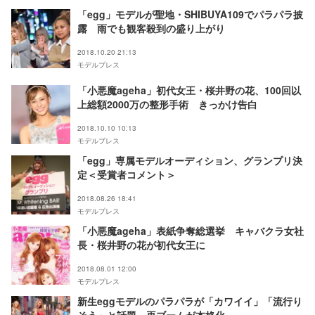
「egg」モデルが聖地・SHIBUYA109でパラパラ披
露 雨でも観客殺到の盛り上がり
2018.10.20 21:13
モデルプレス
「小悪魔ageha」初代女王・桜井野の花、100回以
上総額2000万の整形手術 きっかけ告白
2018.10.10 10:13
モデルプレス
「egg」専属モデルオーディション、グランプリ決
定＜受賞者コメント＞
2018.08.26 18:41
モデルプレス
「小悪魔ageha」表紙争奪総選挙 キャバクラ女社
長・桜井野の花が初代女王に
2018.08.01 12:00
モデルプレス
新生eggモデルのパラパラが「カワイイ」「流行り
そう」と話題 再ブームが本格化