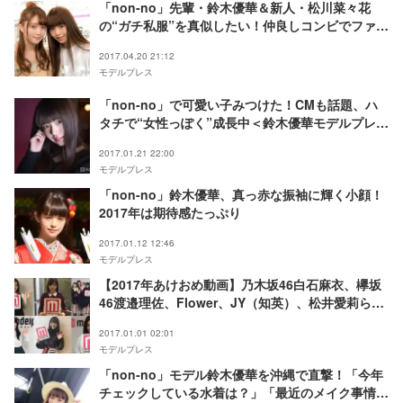
「non‐no」先輩・鈴木優華＆新人・松川菜々花
の“ガチ私服”を真似したい！仲良しコンビでファッ
ションチェック
2017.04.20 21:12
モデルプレス
「non‐no」で可愛い子みつけた！CMも話題、ハ
タチで“女性っぽく”成長中＜鈴木優華モデルプレス
インタビュー＞
2017.01.21 22:00
モデルプレス
「non-no」鈴木優華、真っ赤な振袖に輝く小顔！
2017年は期待感たっぷり
2017.01.12 12:46
モデルプレス
【2017年あけおめ動画】乃木坂46白石麻衣、欅坂
46渡邉理佐、Flower、JY（知英）、松井愛莉らか
ら新年のメッセージ！
2017.01.01 02:01
モデルプレス
「non‐no」モデル鈴木優華を沖縄で直撃！「今年
チェックしている水着は？」「最近のメイク事情