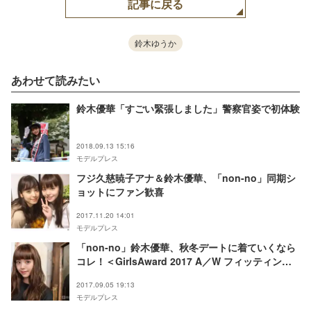
記事に戻る
鈴木ゆうか
あわせて読みたい
鈴木優華「すごい緊張しました」警察官姿で初体験
2018.09.13 15:16
モデルプレス
フジ久慈暁子アナ＆鈴木優華、「non-no」同期シ
ョットにファン歓喜
2017.11.20 14:01
モデルプレス
「non‐no」鈴木優華、秋冬デートに着ていくなら
コレ！＜GirlsAward 2017 A／W フィッティング
に潜入＞
2017.09.05 19:13
モデルプレス