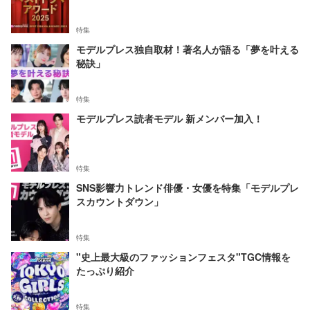
特集
モデルプレス独自取材！著名人が語る「夢を叶える
秘訣」
特集
モデルプレス読者モデル 新メンバー加入！
特集
SNS影響力トレンド俳優・女優を特集「モデルプレ
スカウントダウン」
特集
"史上最大級のファッションフェスタ"TGC情報を
たっぷり紹介
特集