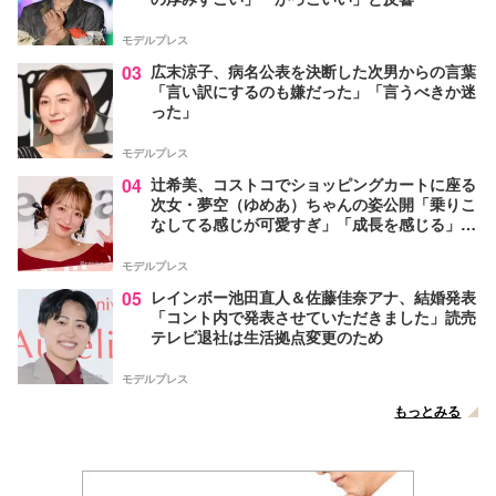
モデルプレス
03
広末涼子、病名公表を決断した次男からの言葉
「言い訳にするのも嫌だった」「言うべきか迷
った」
モデルプレス
04
辻希美、コストコでショッピングカートに座る
次女・夢空（ゆめあ）ちゃんの姿公開「乗りこ
なしてる感じが可愛すぎ」「成長を感じる」の
声
モデルプレス
05
レインボー池田直人＆佐藤佳奈アナ、結婚発表
「コント内で発表させていただきました」読売
テレビ退社は生活拠点変更のため
モデルプレス
もっとみる