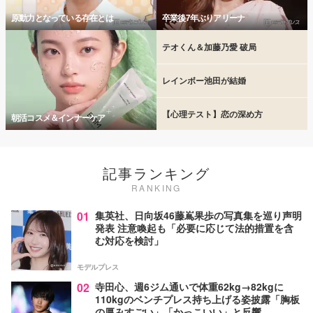
原動力となっている存在とは
卒業後7年ぶりアリーナ
テオくん＆加藤乃愛 破局
レインボー池田が結婚
【心理テスト】恋の深め方
朝活コスメ＆インナーケア
記事ランキング
RANKING
01
集英社、日向坂46藤嶌果歩の写真集を巡り声明
発表 注意喚起も「必要に応じて法的措置を含
む対応を検討」
モデルプレス
02
寺田心、週6ジム通いで体重62kg→82kgに
110kgのベンチプレス持ち上げる姿披露「胸板
の厚みすごい」「かっこいい」と反響