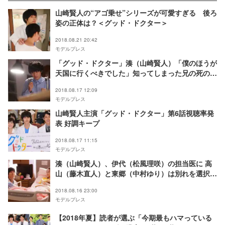
山崎賢人の“アゴ乗せ”シリーズが可愛すぎる 後ろ
姿の正体は？＜グッド・ドクター＞
2018.08.21 20:42
モデルプレス
「グッド・ドクター」湊（山崎賢人）「僕のほうが
天国に行くべきでした」知ってしまった兄の死の真
実…視聴者の涙腺崩壊
2018.08.17 12:09
モデルプレス
山崎賢人主演「グッド・ドクター」第6話視聴率発
表 好調キープ
2018.08.17 11:15
モデルプレス
湊（山崎賢人）、伊代（松風理咲）の担当医に 高
山（藤木直人）と東郷（中村ゆり）は別れを選択
「グッド・ドクター」＜第7話あらすじ＞
2018.08.16 23:00
モデルプレス
【2018年夏】読者が選ぶ「今期最もハマっている