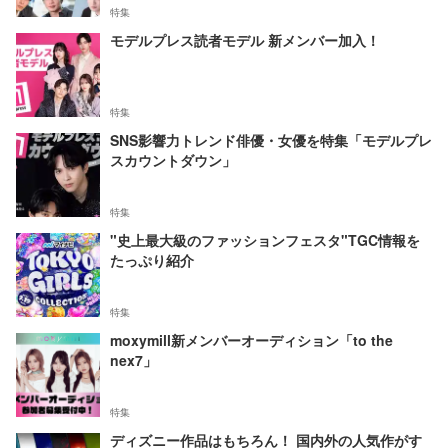
特集
モデルプレス読者モデル 新メンバー加入！
特集
SNS影響力トレンド俳優・女優を特集「モデルプレ
スカウントダウン」
特集
"史上最大級のファッションフェスタ"TGC情報を
たっぷり紹介
特集
moxymill新メンバーオーディション「to the
nex7」
特集
ディズニー作品はもちろん！ 国内外の人気作がす