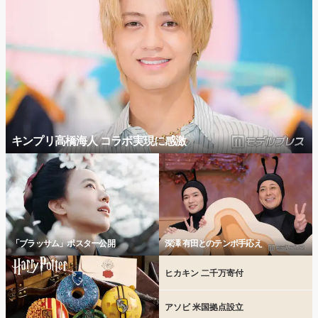
キンプリ高橋海人 コラボ実現に感激
「ブラッサム」ポスター公開
深澤 有田とのテンポ手応え
ヒカキン 二千万寄付
アソビ 米国拠点設立