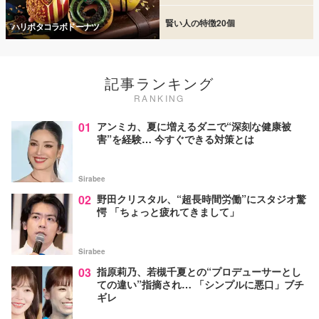
賢い人の特徴20個
ハリポタコラボドーナツ
記事ランキング
RANKING
01
アンミカ、夏に増えるダニで“深刻な健康被
害”を経験… 今すぐできる対策とは
Sirabee
02
野田クリスタル、“超長時間労働”にスタジオ驚
愕 「ちょっと疲れてきまして」
Sirabee
03
指原莉乃、若槻千夏との“プロデューサーとし
ての違い”指摘され… 「シンプルに悪口」ブチ
ギレ