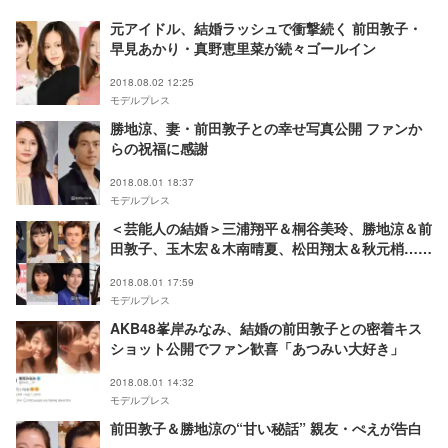
元アイドル、結婚ラッシュで衝撃続く 前田敦子・
早見あかり・真野恵里菜が続々ゴールイン
2018.08.02 12:25
モデルプレス
勝地涼、妻・前田敦子との幸せ写真公開 ファンか
らの祝福に感謝
2018.08.01 18:37
モデルプレス
＜芸能人の結婚＞三浦翔平＆桐谷美玲、勝地涼＆前
田敦子、玉木宏＆木南晴夏、松田翔太＆秋元梢…ビ
ッグカップル続々誕生
2018.08.01 17:59
モデルプレス
AKB48峯岸みなみ、結婚の前田敦子との密着キス
ショット公開でファン歓喜「あつみい大好き」
2018.08.01 14:32
モデルプレス
前田敦子＆勝地涼の“甘い秘話” 親友・ぺえが告白