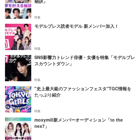
秘訣」
特集
モデルプレス読者モデル 新メンバー加入！
特集
SNS影響力トレンド俳優・女優を特集「モデルプレ
スカウントダウン」
特集
"史上最大級のファッションフェスタ"TGC情報を
たっぷり紹介
特集
moxymill新メンバーオーディション「to the
nex7」