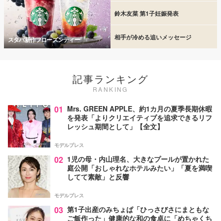
鈴木友菜 第1子妊娠発表
相手が冷める追いメッセージ
スタバ新作フローズンティー
記事ランキング
RANKING
01
Mrs. GREEN APPLE、約1カ月の夏季長期休暇
を発表「よりクリエイティブを追求できるリフ
レッシュ期間として」【全文】
モデルプレス
02
1児の母・内山理名、大きなプールが置かれた
庭公開「おしゃれなホテルみたい」「夏を満喫
してて素敵」と反響
モデルプレス
03
第1子出産のみちょぱ「ひっさびさにまともな
ご飯作った」健康的な和の食卓に「めちゃくち