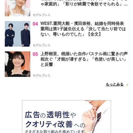
ゃ家庭的」「彩りが綺麗で食欲そそられる」の
声
モデルプレス
04
WEST.重岡大毅・濱田崇裕、結婚を同時発表
重岡は第1子誕生伝える「決して当たり前では
ない、尊いものでした」【全文】
モデルプレス
05
上野樹里、桃描いた自作パステル画に驚きの声
相次ぐ「才能が凄すぎる」「色使いが美しい」
と反響
モデルプレス
もっとみる