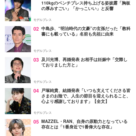
110kgのベンチプレス持ち上げる姿披露「胸板
の厚みすごい」「かっこいい」と反響
モデルプレス
02
中島歩、“明治時代の文豪”の玄孫だった「教科
書にも載っている」名前も先祖に由来
モデルプレス
03
及川光博、再婚発表 お相手は妊娠中「交際し
ておりました方と」
モデルプレス
04
戸塚純貴、結婚発表「いつも支えてくださる皆
さまのお陰で、人生の節目を迎えられること、
心より感謝しております」【全文】
モデルプレス
05
MAZZEL・RAN、自身の原動力となっている
存在とは「1番身近で1番偉大な存在」