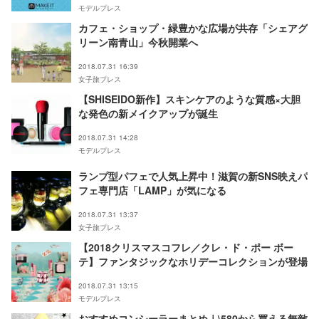
モデルプレス
カフェ・ショップ・緑豊かな広場が共存「シェアグ
リーン南青山」今秋開業へ
2018.07.31 16:39
女子旅プレス
【SHISEIDO新作】スキンケアのような質感×大胆
な発色の新メイクアップが誕生
2018.07.31 14:28
モデルプレス
ランプ型パフェで人気上昇中！滋賀の新SNS映えパ
フェ専門店「LAMP」が気になる
2018.07.31 13:37
女子旅プレス
【2018クリスマスコフレ／クレ・ド・ポー ボー
テ】ファンタジックなホリデーコレクションが登場
2018.07.31 13:15
モデルプレス
おすすめコンシーラーまとめ｜\580から買える無敵