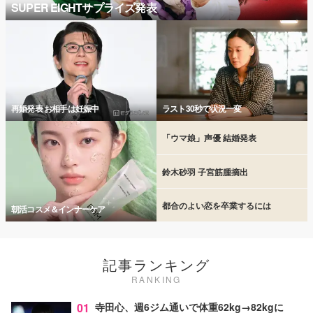
SUPER EIGHTサプライズ発表
再婚発表 お相手は妊娠中
ラスト30秒で状況一変
「ウマ娘」声優 結婚発表
鈴木砂羽 子宮筋腫摘出
都合のよい恋を卒業するには
朝活コスメ＆インナーケア
記事ランキング
RANKING
01
寺田心、週6ジム通いで体重62kg→82kgに