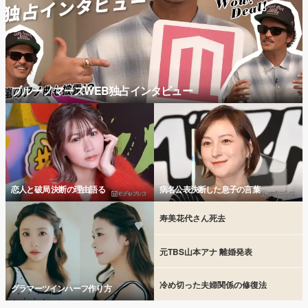
ブルーノマーズWEB独占インタビュー
恋人と破局 決断の理由語る
病名公表決断した息子の言葉
寿美花代さん死去
元TBS山本アナ 離婚発表
冷め切った夫婦関係の修復法
グラマーツインハーフ作り方