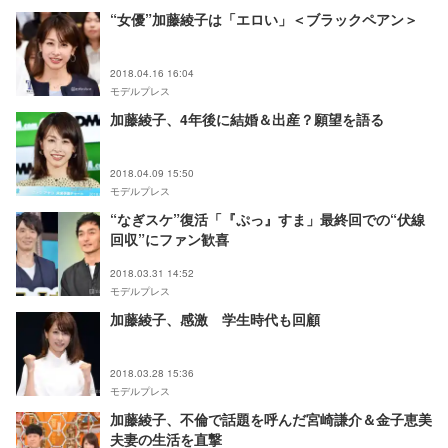
“女優”加藤綾子は「エロい」＜ブラックペアン＞
2018.04.16 16:04
モデルプレス
加藤綾子、4年後に結婚＆出産？願望を語る
2018.04.09 15:50
モデルプレス
“なぎスケ”復活「『ぷっ』すま」最終回での“伏線
回収”にファン歓喜
2018.03.31 14:52
モデルプレス
加藤綾子、感激 学生時代も回顧
2018.03.28 15:36
モデルプレス
加藤綾子、不倫で話題を呼んだ宮崎謙介＆金子恵美
夫妻の生活を直撃