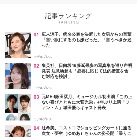
記事ランキング
RANKING
01
広末涼子、病名公表を決断した次男からの言葉
「言い訳にするのも嫌だった」「言うべきか迷
った」
モデルプレス
02
集英社、日向坂46藤嶌果歩の写真集を巡り声明
発表 注意喚起も「必要に応じて法的措置を含
む対応を検討」
モデルプレス
03
元ME:I飯田栞月、ミュージカル初出演「この上
ない喜びとともに大変光栄」4年ぶり上演「フ
ァントム」城田優らキャスト発表
モデルプレス
04
辻希美、コストコでショッピングカートに座る
次女・夢空（ゆめあ）ちゃんの姿公開「乗りこ