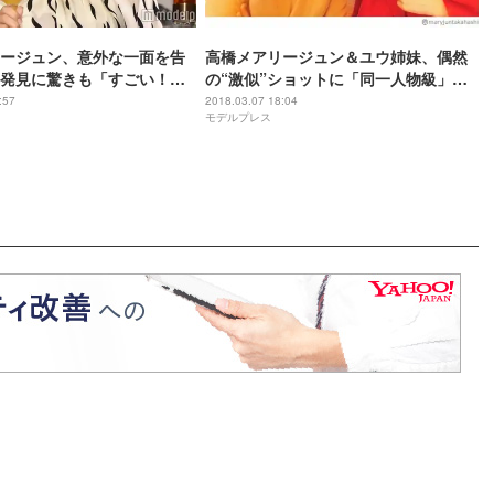
ージュン、意外な一面を告
高橋メアリージュン＆ユウ姉妹、偶然
発見に驚きも「すごい！新
の“激似”ショットに「同一人物級」の
声
:57
2018.03.07 18:04
モデルプレス