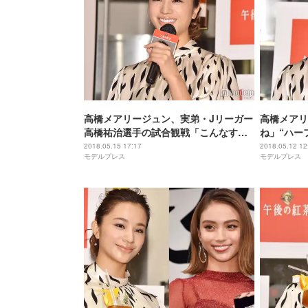
高橋メアリージュン、実弟・Jリーガー
高橋メアリ
高橋祐治選手の試合観戦「こんなすご
ね」“ハー
い弟の姉」
た過去 転
2018.05.15 17:17
2018.05.12 12
モデルプレス
モデルプレス