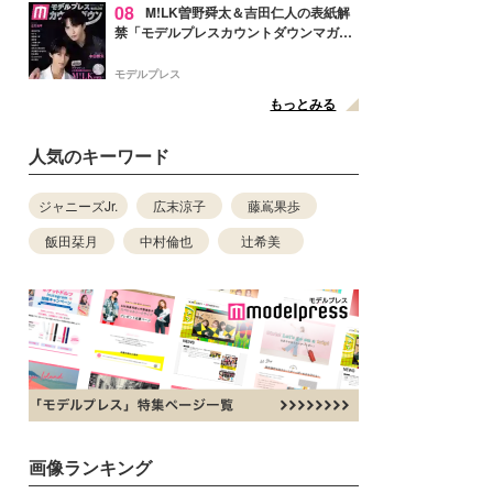
08
M!LK曽野舜太＆吉田仁人の表紙解
禁「モデルプレスカウントダウンマガジ
ン」巻頭に登場
モデルプレス
もっとみる
人気のキーワード
ジャニーズJr.
広末涼子
藤嶌果歩
飯田栞月
中村倫也
辻希美
画像ランキング