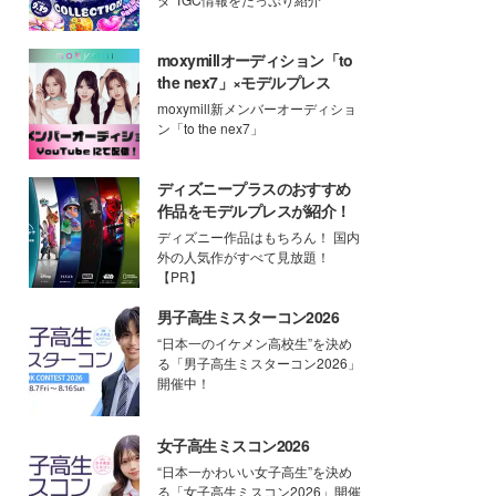
moxymillオーディション「to
the nex7」×モデルプレス
moxymill新メンバーオーディショ
ン「to the nex7」
ディズニープラスのおすすめ
作品をモデルプレスが紹介！
ディズニー作品はもちろん！ 国内
外の人気作がすべて見放題！
【PR】
男子高生ミスターコン2026
“日本一のイケメン高校生”を決め
る「男子高生ミスターコン2026」
開催中！
女子高生ミスコン2026
“日本一かわいい女子高生”を決め
る「女子高生ミスコン2026」開催