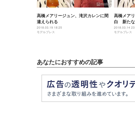
高橋メアリージュン、滝沢カレンに間
高橋メアリ
違えられる
白 新たな
感覚です」
2018.03.19 18:25
2018.03.14 23
モデルプレス
モデルプレス
あなたにおすすめの記事