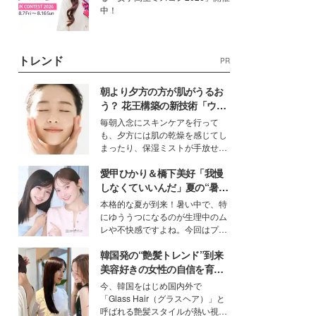
中！
トレンド
PR
朝より夕方の方が肌がうるお
う？ 花王構築の新技術「ウォ
ーターキャプチャリングスキ
毎朝入念にスキンケアを行って
ン（捕水肌）」がスキンケア
も、夕方には肌の乾燥を感じてし
の常識を変える予感
まったり、保湿ミストが手放せな
いという読者も多いのでは？そん
愛甲ひかり＆橋下美好「我慢
な美容の常識を大きく変える可能
性を秘めた、革新的な「Water
しなくていいんだ」夏の“暑さ
Capturing Skin（ウォーターキャ
対策”の新しい選択肢とは？
本格的な夏が到来！暑い中で、特
プチャリングスキン：捕水肌）」
にゆううつになるのが生理中のム
技術を、花王が構築した。
レや不快感ですよね。今回はプラ
イベートでも仲良しで旅行好きな
韓国発の“艶髪トレンド”到来
モデル・愛甲ひかりさんと橋下美
好さんを迎えて本音で女子会トー
美容好きの女性の自信を育む
ク。猛暑のお出かけを快適に過ご
「ヘアケア事情」って？
今、韓国をはじめ国内外で
すヒントや、2人が感動した夏の
「Glass Hair（グラスヘア）」と
生理の新常識にも迫りました。
呼ばれる艶髪スタイルが熱い視線