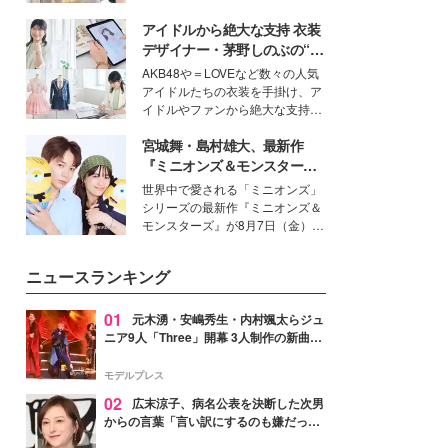
を集めています。メイクやファッ
アイドルから絶大な支持 衣装
ションの完成度を高めるベースと
して、“髪そのものの美しさ”に改
デザイナー・茅野しのぶの“可
めて注目する人が増えている様
愛い”を作る美学＜「シチズン
AKB48や＝LOVEなど数々の人気
子。今回は、そんな憧れの艶やか
クロスシー」インタビュー＞
アイドルたちの衣装を手掛け、ア
な髪を日常で叶える、美容好きの
イドルやファンから絶大な支持を
女性たちのヘアケア事情を紹介し
得る、株式会社オサレカンパニー
ます。
宮城舞・島村雄大、最新作
取締役兼クリエイティブディレク
ター・茅野しのぶ。一人ひとりの
『ミニオンズ＆モンスター
個性に寄り添い、魅力を引き出す
ズ』の魅力熱弁 ハチャメチャ
世界中で愛される「ミニオンズ」
衣装作りは、多くの女性たちに勇
だけじゃない“友情と絆”に感
シリーズの最新作『ミニオンズ＆
気と自信を与え続けている。
動
モンスターズ』が8月7日（金）に
公開。モデルプレスでは、“大のミ
ニオン好き”という共通点を持つモ
ニュースランキング
デルの宮城舞と島村雄大の特別対
談をお届け！それぞれの視点か
ら、今作ならではの魅力や予想外
01
元木湧・安嶋秀生・内村颯太らジュ
の感動をもたらす奥深いストーリ
ニア9人「Three」開幕 3人制作の新曲＆
ーについて熱く語り合ってもらっ
手描きセットに込めた想い「もっと前に
た。
進んで夢を掴みたい」【ゲネプロレポ】
モデルプレス
02
広末涼子、病名公表を決断した次男
からの言葉「言い訳にするのも嫌だっ
た」「言うべきか迷った」