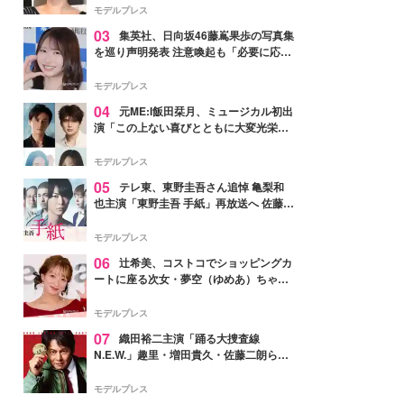
モデルプレス
03
集英社、日向坂46藤嶌果歩の写真集
を巡り声明発表 注意喚起も「必要に応じ
て法的措置を含む対応を検討」
モデルプレス
04
元ME:I飯田栞月、ミュージカル初出
演「この上ない喜びとともに大変光栄」
4年ぶり上演「ファントム」城田優らキ
ャスト発表
モデルプレス
05
テレ東、東野圭吾さん追悼 亀梨和
也主演「東野圭吾 手紙」再放送へ 佐藤隆
太・本田翼・中村倫也ら出演
モデルプレス
06
辻希美、コストコでショッピングカ
ートに座る次女・夢空（ゆめあ）ちゃん
の姿公開「乗りこなしてる感じが可愛す
ぎ」「成長を感じる」の声
モデルプレス
07
織田裕二主演「踊る大捜査線
N.E.W.」趣里・増田貴久・佐藤二朗ら新
メンバー紹介映像解禁 各キャラクター象
徴する“謎のキーワード”も
モデルプレス