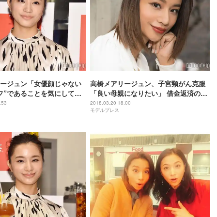
ージュン「女優顔じゃない
高橋メアリージュン、子宮頸がん克服
フ”であることを気にしてい
「良い母親になりたい」 借金返済のた
機になった出会い語る
め今もお小遣い制…赤裸々告白に込め
:53
2018.03.20 18:00
モデルプレス
た思いとは＜モデルプレスインタビュ
ー＞