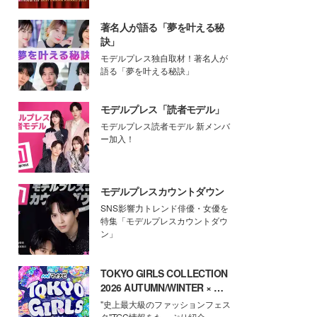
著名人が語る「夢を叶える秘
訣」
モデルプレス独自取材！著名人が
語る「夢を叶える秘訣」
モデルプレス「読者モデル」
モデルプレス読者モデル 新メンバ
ー加入！
モデルプレスカウントダウン
SNS影響力トレンド俳優・女優を
特集「モデルプレスカウントダウ
ン」
TOKYO GIRLS COLLECTION
2026 AUTUMN/WINTER × モ
デルプレス
"史上最大級のファッションフェス
タ"TGC情報をたっぷり紹介