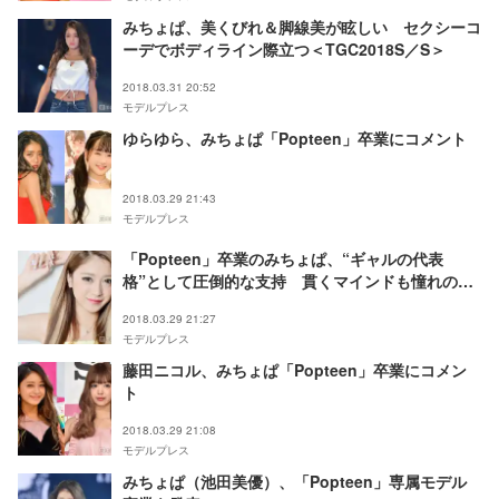
みちょぱ、美くびれ＆脚線美が眩しい セクシーコ
ーデでボディライン際立つ＜TGC2018S／S＞
2018.03.31 20:52
モデルプレス
ゆらゆら、みちょぱ「Popteen」卒業にコメント
2018.03.29 21:43
モデルプレス
「Popteen」卒業のみちょぱ、“ギャルの代表
格”として圧倒的な支持 貫くマインドも憧れの的
に＜略歴＞
2018.03.29 21:27
モデルプレス
藤田ニコル、みちょぱ「Popteen」卒業にコメン
ト
2018.03.29 21:08
モデルプレス
みちょぱ（池田美優）、「Popteen」専属モデル