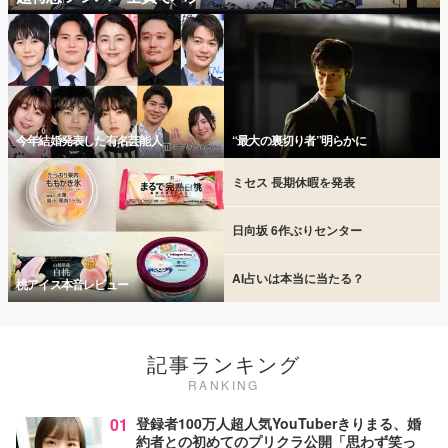
今年結婚発表した有名芸能人
“最大の裏切り者”明らかに
ミセス 長期休暇を発表
日向坂 6作ぶりセンター
AI占いは本当に当たる？
桃アイス本音レビュー
記事ランキング
RANKING
01
登録者100万人超人気YouTuberきりまる、婚
約者との初めてのプリクラ公開「思わず笑っ