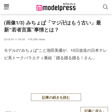
(画像1/3) みちょぱ「マジ卍はもう古い」最
新“若者言葉”事情とは？
2018.04.11 00:05
478,286
views
モデルの“みちょぱ”こと池田美優が、10日放送の日本テレ
ビ系トークバラエティ番組「踊る踊る踊る！さん...
記事の続きを読む
記事に戻る