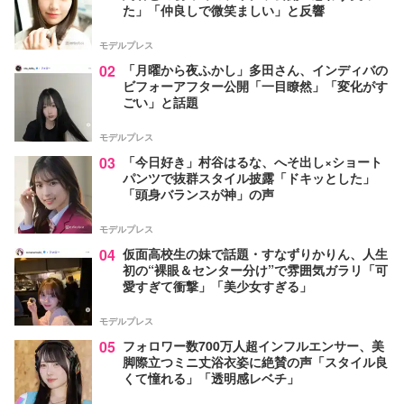
た」「仲良しで微笑ましい」と反響
モデルプレス
02
「月曜から夜ふかし」多田さん、インディバの
ビフォーアフター公開「一目瞭然」「変化がす
ごい」と話題
モデルプレス
03
「今日好き」村谷はるな、へそ出し×ショート
パンツで抜群スタイル披露「ドキッとした」
「頭身バランスが神」の声
モデルプレス
04
仮面高校生の妹で話題・すなずりかりん、人生
初の“裸眼＆センター分け”で雰囲気ガラリ「可
愛すぎて衝撃」「美少女すぎる」
モデルプレス
05
フォロワー数700万人超インフルエンサー、美
脚際立つミニ丈浴衣姿に絶賛の声「スタイル良
くて憧れる」「透明感レベチ」