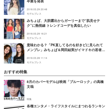
卒業を発表
2018.03.29 20:48
モデルプレス
みちょぱ、大胆露出からガーリーまで“肌見せテ
ク”に熱視線 トレンドコーデを真似したい
2018.03.29 16:21
モデルプレス
意味わかる？「PK直してるのを好きピに見られて
メンブレ」みちょぱ＆岡田結実がイマドキの若者言
葉を解説
2018.03.28 11:14
モデルプレス
おすすめ特集
8月のカバーモデルは映画「ブルーロック」の高橋
文哉
特集
各種エンタメ・ライフスタイルにまつわるランキン