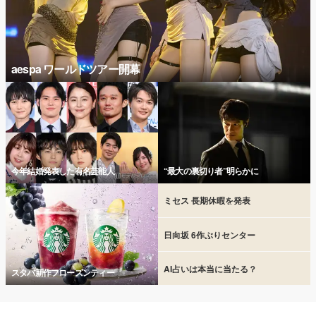
aespa ワールドツアー開幕
今年結婚発表した有名芸能人
“最大の裏切り者”明らかに
ミセス 長期休暇を発表
日向坂 6作ぶりセンター
AI占いは本当に当たる？
スタバ新作フローズンティー