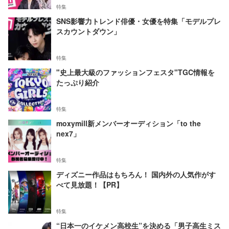
特集
SNS影響力トレンド俳優・女優を特集「モデルプレ
スカウントダウン」
特集
"史上最大級のファッションフェスタ"TGC情報を
たっぷり紹介
特集
moxymill新メンバーオーディション「to the
nex7」
特集
ディズニー作品はもちろん！ 国内外の人気作がす
べて見放題！【PR】
特集
“日本一のイケメン高校生”を決める「男子高生ミス