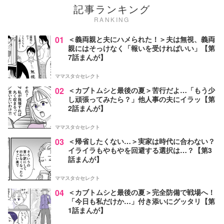
記事ランキング
RANKING
01
＜義両親と夫にハメられた！＞夫は無視、義両
親にはそっけなく「報いを受ければいい」【第
7話まんが】
ママスタ☆セレクト
02
＜カブトムシと最後の夏＞苦行だよ…「もう少
し頑張ってみたら？」他人事の夫にイラッ【第
2話まんが】
ママスタ☆セレクト
03
＜帰省したくない…＞実家は時代に合わない？
イライラもやもやを回避する選択は…？【第3
話まんが】
ママスタ☆セレクト
04
＜カブトムシと最後の夏＞完全防備で戦場へ！
「今日も私だけか…」付き添いにグッタリ【第
1話まんが】