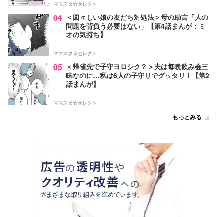
ママスタ☆セレクト
04
＜図々しい娘の友だち対処法＞母の助言「人の
問題を背負う必要はない」【第4話まんが：ミ
オの気持ち】
ママスタ☆セレクト
05
＜帰省先で子守ヨロシク？＞夫は毎晩飲み会三
昧なのに…私は6人の子守りでグッタリ！【第2
話まんが】
ママスタ☆セレクト
もっとみる