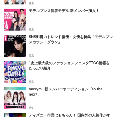
特集
モデルプレス読者モデル 新メンバー加入！
特集
SNS影響力トレンド俳優・女優を特集「モデルプレ
スカウントダウン」
特集
"史上最大級のファッションフェスタ"TGC情報を
たっぷり紹介
特集
moxymill新メンバーオーディション「to the
nex7」
特集
ディズニー作品はもちろん！ 国内外の人気作がす