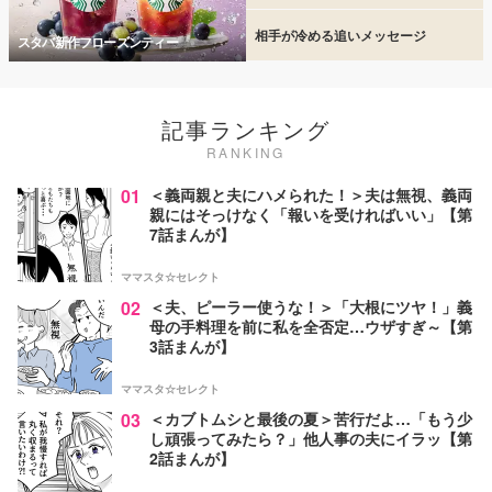
相手が冷める追いメッセージ
スタバ新作フローズンティー
記事ランキング
RANKING
01
＜義両親と夫にハメられた！＞夫は無視、義両
親にはそっけなく「報いを受ければいい」【第
7話まんが】
ママスタ☆セレクト
02
＜夫、ピーラー使うな！＞「大根にツヤ！」義
母の手料理を前に私を全否定…ウザすぎ～【第
3話まんが】
ママスタ☆セレクト
03
＜カブトムシと最後の夏＞苦行だよ…「もう少
し頑張ってみたら？」他人事の夫にイラッ【第
2話まんが】