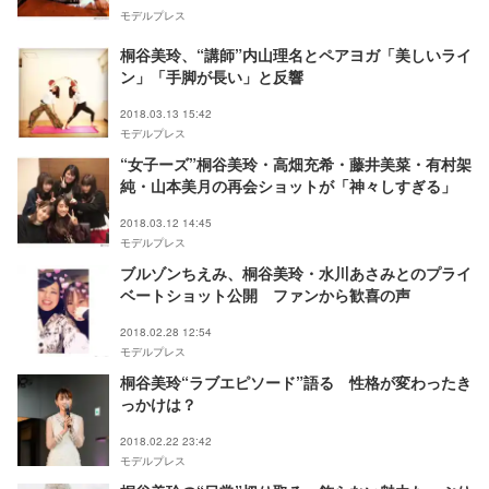
モデルプレス
桐谷美玲、“講師”内山理名とペアヨガ「美しいライ
ン」「手脚が長い」と反響
2018.03.13 15:42
モデルプレス
“女子ーズ”桐谷美玲・高畑充希・藤井美菜・有村架
純・山本美月の再会ショットが「神々しすぎる」
2018.03.12 14:45
モデルプレス
ブルゾンちえみ、桐谷美玲・水川あさみとのプライ
ベートショット公開 ファンから歓喜の声
2018.02.28 12:54
モデルプレス
桐谷美玲“ラブエピソード”語る 性格が変わったき
っかけは？
2018.02.22 23:42
モデルプレス