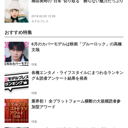
桐谷美玲の“日常”切り取る 飾らない魅力たっぷり
2018.02.02 12:26
モデルプレス
おすすめ特集
8月のカバーモデルは映画「ブルーロック」の高橋
文哉
特集
各種エンタメ・ライフスタイルにまつわるランキン
グ＆読者アンケート結果を発表
特集
業界初！ 全プラットフォーム横断の大規模読者参
加型アワード
特集