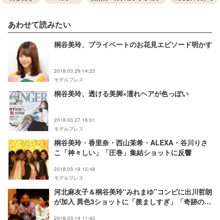
あわせて読みたい
桐谷美玲、プライベートのお花見エピソード明かす
2018.03.29 14:22
モデルプレス
桐谷美玲、透ける美脚×濡れヘアが色っぽい
2018.03.27 16:01
モデルプレス
桐谷美玲・香里奈・西山茉希・ALEXA・谷川りさ
こ「神々しい」「圧巻」集結ショットに反響
2018.03.19 12:48
モデルプレス
河北麻友子＆桐谷美玲“みれまゆ”コンビに出川哲朗
が加入 異色3ショットに「羨ましすぎ」「奇跡の3
人」と反響
2018.03.14 11:40