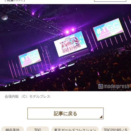
会場内観 （C）モデルプレス
記事に戻る
桐谷美玲
TGC
東京ガールズコレクション
TGC2018S／S