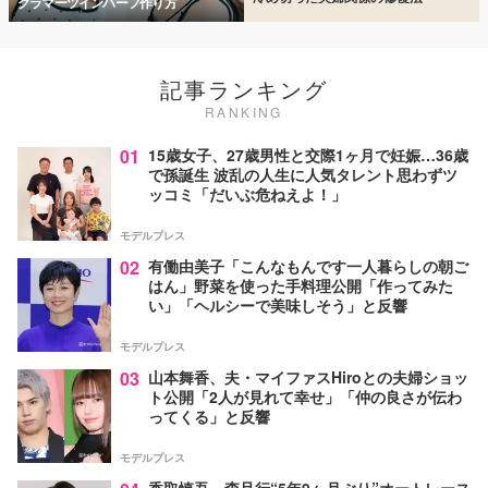
グラマーツインハーフ作り方
記事ランキング
RANKING
01
15歳女子、27歳男性と交際1ヶ月で妊娠…36歳
で孫誕生 波乱の人生に人気タレント思わずツ
ッコミ「だいぶ危ねえよ！」
モデルプレス
02
有働由美子「こんなもんです一人暮らしの朝ご
はん」野菜を使った手料理公開「作ってみた
い」「ヘルシーで美味しそう」と反響
モデルプレス
03
山本舞香、夫・マイファスHiroとの夫婦ショッ
ト公開「2人が見れて幸せ」「仲の良さが伝わ
ってくる」と反響
モデルプレス
香取慎吾、森且行“5年9ヶ月ぶり”オートレース