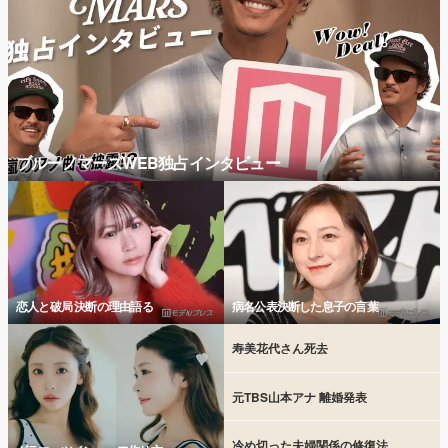
ブルーノマーズWEB独占インタビュー
恋人と破局 決断の理由語る
病名公表決断した息子の言葉
寿美花代さん死去
元TBS山本アナ 離婚発表
冷め切った夫婦関係の修復法