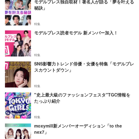
モデルプレス独自取材！著名人が語る「夢を叶える
秘訣」
特集
モデルプレス読者モデル 新メンバー加入！
特集
SNS影響力トレンド俳優・女優を特集「モデルプレ
スカウントダウン」
特集
"史上最大級のファッションフェスタ"TGC情報を
たっぷり紹介
特集
moxymill新メンバーオーディション「to the
nex7」