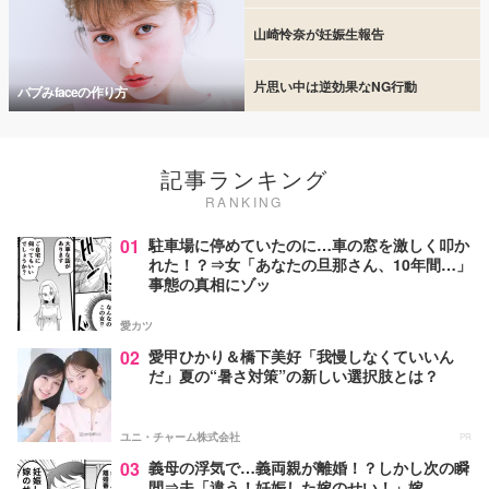
山崎怜奈が妊娠生報告
片思い中は逆効果なNG行動
バブみfaceの作り方
記事ランキング
RANKING
01
駐車場に停めていたのに…車の窓を激しく叩か
れた！？⇒女「あなたの旦那さん、10年間…」
事態の真相にゾッ
愛カツ
02
愛甲ひかり＆橋下美好「我慢しなくていいん
だ」夏の“暑さ対策”の新しい選択肢とは？
ユニ・チャーム株式会社
PR
03
義母の浮気で…義両親が離婚！？しかし次の瞬
間⇒夫「違う！妊娠した嫁のせい！」嫁