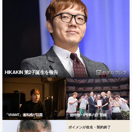
HIKAKIN 第2子誕生を報告
「VIVANT」違和感が話題
“超特急・8号車の日”登録
ボイメンが改名・契約終了