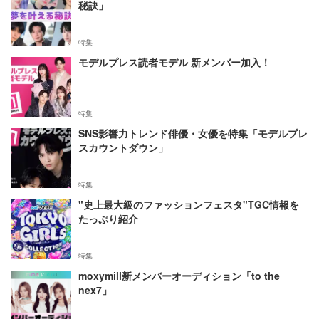
秘訣」
特集
モデルプレス読者モデル 新メンバー加入！
特集
SNS影響力トレンド俳優・女優を特集「モデルプレ
スカウントダウン」
特集
"史上最大級のファッションフェスタ"TGC情報を
たっぷり紹介
特集
moxymill新メンバーオーディション「to the
nex7」