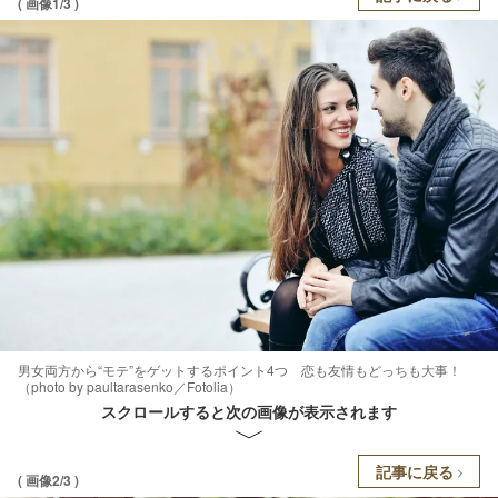
( 画像1/3 )
男女両方から“モテ”をゲットするポイント4つ 恋も友情もどっちも大事！
（photo by paultarasenko／Fotolia）
スクロールすると次の画像が表示されます
記事に戻る
( 画像2/3 )