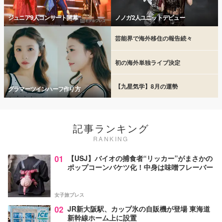
ジュニア9人コンサート開幕
ノノガ2人ユニットデビュー
芸能界で海外移住の報告続々
初の海外単独ライブ決定
【九星気学】8月の運勢
グラマーツインハーフ作り方
記事ランキング
RANKING
01
【USJ】バイオの捕食者“リッカー”がまさかの
ポップコーンバケツ化！中身は味噌フレーバー
女子旅プレス
02
JR新大阪駅、カップ氷の自販機が登場 東海道
新幹線ホーム上に設置