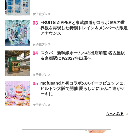
女子旅プレス
03
FRUITS ZIPPERと東武鉄道がコラボ MVの世
界観を再現した特別トレイン＆メンバーの限定
アナウンス
女子旅プレス
04
スタバ、新幹線ホームへの出店加速 名古屋駅
＆京都駅にも2027年出店へ
女子旅プレス
05
mofusandと初コラボのスイーツビュッフェ、
ヒルトン大阪で開催 愛らしいにゃんこ達がケ
ーキに
女子旅プレス
もっとみる