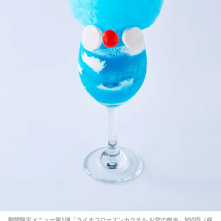
期間限定メニュー第1弾「ライチフローズンカクテル お空の散歩」950円（税