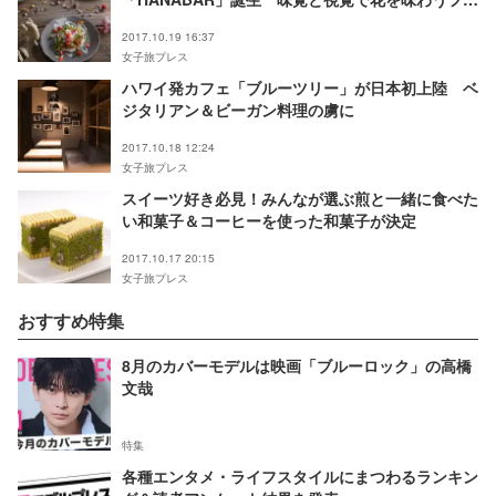
トジェニック空間
2017.10.19 16:37
女子旅プレス
ハワイ発カフェ「ブルーツリー」が日本初上陸 ベ
ジタリアン＆ビーガン料理の虜に
2017.10.18 12:24
女子旅プレス
スイーツ好き必見！みんなが選ぶ煎と一緒に食べた
い和菓子＆コーヒーを使った和菓子が決定
2017.10.17 20:15
女子旅プレス
おすすめ特集
8月のカバーモデルは映画「ブルーロック」の高橋
文哉
特集
各種エンタメ・ライフスタイルにまつわるランキン