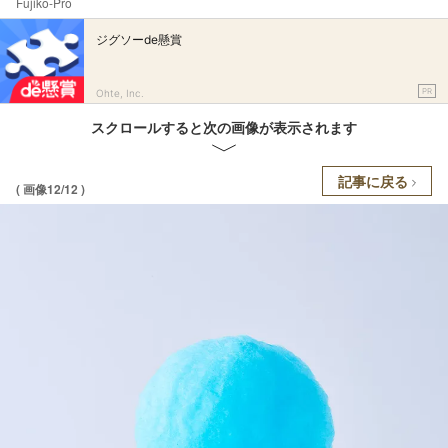
Fujiko-Pro
ジグソーde懸賞
PR
Ohte, Inc.
スクロールすると次の画像が表示されます
記事に戻る
( 画像12/12 )