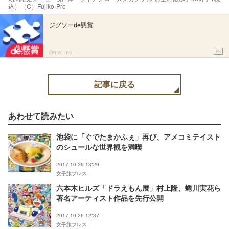
込）（C）Fujiko-Pro
ジグソーde懸賞
PR
Ohte, Inc.
記事に戻る
あわせて読みたい
池袋に「ぐでたまかふぇ」再び、アメコミテイスト
のシュールな世界観を満喫
2017.10.26 13:29
女子旅プレス
六本木ヒルズ「ドラえもん展」村上隆、蜷川実花ら
著名アーティスト作品を先行公開
2017.10.26 12:37
女子旅プレス