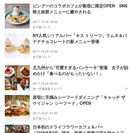
ピングーのコラボカフェが新宿に限定OPEN SNS
映え抜群メニューに癒やされる
2017.10.24 18:42
女子旅プレス
NY人気シリアルバー「キス トリーツ」ラムネ＆バ
ナナチョコレートの新メニュー登場
2017.10.23 10:30
女子旅プレス
北九州から“可愛すぎるパンケーキ”登場 女子が詰
めかけ「食べるのがもったいない！」
2017.10.23 09:30
第一交通産業グループ
PR
原宿に手掴みシーフードダイニング「キャッチ ザ
ケイジャン シーフード」OPEN
2017.10.21 07:00
女子旅プレス
日本初のドライフラワーカフェ＆バー
「HANABAR」誕生 味覚と視覚で花を味わうフォ