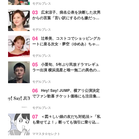
「かっこいい」と反響
モデルプレス
03
広末涼子、病名公表を決断した次男
からの言葉「言い訳にするのも嫌だっ
た」「言うべきか迷った」
モデルプレス
04
辻希美、コストコでショッピングカ
ートに座る次女・夢空（ゆめあ）ちゃん
の姿公開「乗りこなしてる感じが可愛す
ぎ」「成長を感じる」の声
モデルプレス
05
小栗旬、5年ぶり民放ドラマレギュ
ラー出演 横浜流星と唯一無二の異色のバ
ディで初共演【LOST10】
モデルプレス
06
Hey! Say! JUMP、横アリ公演決定
でファン歓喜 チケット価格にも注目集ま
る「激アツ」「平成に戻ったみたい」
モデルプレス
07
＜図々しい娘の友だち対処法＞「私
も乗せてよ！」断っても強引に乗り込ん
でくる友だち【第1話まんが】
ママスタ☆セレクト