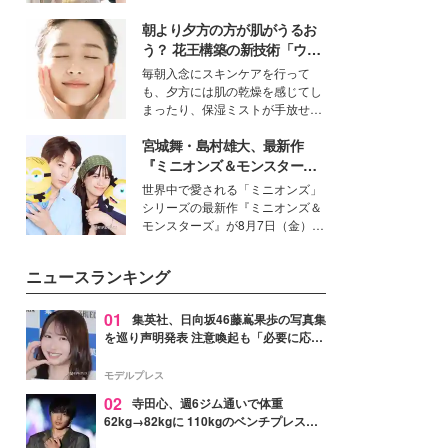
を集めています。メイクやファッ
朝より夕方の方が肌がうるお
ションの完成度を高めるベースと
して、“髪そのものの美しさ”に改
う？ 花王構築の新技術「ウォ
めて注目する人が増えている様
ーターキャプチャリングスキ
毎朝入念にスキンケアを行って
子。今回は、そんな憧れの艶やか
ン（捕水肌）」がスキンケア
も、夕方には肌の乾燥を感じてし
な髪を日常で叶える、美容好きの
の常識を変える予感
まったり、保湿ミストが手放せな
女性たちのヘアケア事情を紹介し
いという読者も多いのでは？そん
ます。
宮城舞・島村雄大、最新作
な美容の常識を大きく変える可能
性を秘めた、革新的な「Water
『ミニオンズ＆モンスター
Capturing Skin（ウォーターキャ
ズ』の魅力熱弁 ハチャメチャ
世界中で愛される「ミニオンズ」
プチャリングスキン：捕水肌）」
だけじゃない“友情と絆”に感
シリーズの最新作『ミニオンズ＆
技術を、花王が構築した。
動
モンスターズ』が8月7日（金）に
公開。モデルプレスでは、“大のミ
ニオン好き”という共通点を持つモ
ニュースランキング
デルの宮城舞と島村雄大の特別対
談をお届け！それぞれの視点か
ら、今作ならではの魅力や予想外
01
集英社、日向坂46藤嶌果歩の写真集
の感動をもたらす奥深いストーリ
を巡り声明発表 注意喚起も「必要に応じ
ーについて熱く語り合ってもらっ
て法的措置を含む対応を検討」
た。
モデルプレス
02
寺田心、週6ジム通いで体重
62kg→82kgに 110kgのベンチプレス持
ち上げる姿披露「胸板の厚みすごい」