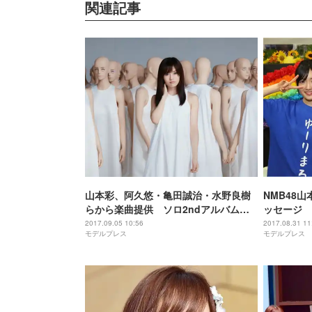
関連記事
山本彩、阿久悠・亀田誠治・水野良樹
NMB48
らから楽曲提供 ソロ2ndアルバム詳
ッセージ
細解禁
2017.09.05 10:56
2017.08.31 11
モデルプレス
モデルプレス