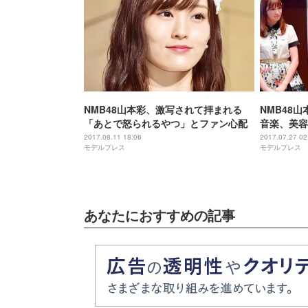
NMB48山本彩、激写されて拝まれる
NMB48
「あとで怒られるやつ」とファン心配
音楽、美容
で“実現し
2017.08.11 18:06
2017.07.27 02
モデルプレス
モデルプレス
あなたにおすすめの記事