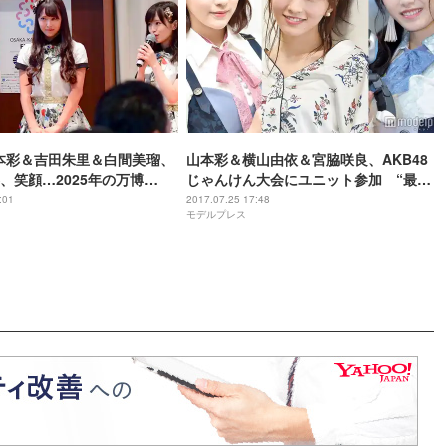
山本彩＆吉田朱里＆白間美瑠、
山本彩＆横山由依＆宮脇咲良、AKB48
、笑顔…2025年の万博
じゃんけん大会にユニット参加 “最強
たいこと”語る
チーム”に期待の声
:01
2017.07.25 17:48
モデルプレス