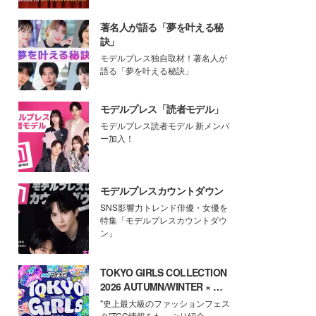
著名人が語る「夢を叶える秘
訣」
モデルプレス独自取材！著名人が
語る「夢を叶える秘訣」
モデルプレス「読者モデル」
モデルプレス読者モデル 新メンバ
ー加入！
モデルプレスカウントダウン
SNS影響力トレンド俳優・女優を
特集「モデルプレスカウントダウ
ン」
TOKYO GIRLS COLLECTION
2026 AUTUMN/WINTER × モ
デルプレス
"史上最大級のファッションフェス
タ"TGC情報をたっぷり紹介