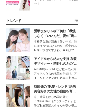
中！
トレンド
PR
愛甲ひかり＆橋下美好「我慢
しなくていいんだ」夏の“暑さ
対策”の新しい選択肢とは？
本格的な夏が到来！暑い中で、特
にゆううつになるのが生理中のム
レや不快感ですよね。今回はプラ
イベートでも仲良しで旅行好きな
アイドルから絶大な支持 衣装
モデル・愛甲ひかりさんと橋下美
好さんを迎えて本音で女子会トー
デザイナー・茅野しのぶの“可
ク。猛暑のお出かけを快適に過ご
愛い”を作る美学＜「シチズン
AKB48や＝LOVEなど数々の人気
すヒントや、2人が感動した夏の
クロスシー」インタビュー＞
アイドルたちの衣装を手掛け、ア
生理の新常識にも迫りました。
イドルやファンから絶大な支持を
得る、株式会社オサレカンパニー
韓国発の“艶髪トレンド”到来
取締役兼クリエイティブディレク
ター・茅野しのぶ。一人ひとりの
美容好きの女性の自信を育む
個性に寄り添い、魅力を引き出す
「ヘアケア事情」って？
今、韓国をはじめ国内外で
衣装作りは、多くの女性たちに勇
「Glass Hair（グラスヘア）」と
気と自信を与え続けている。
呼ばれる艶髪スタイルが熱い視線