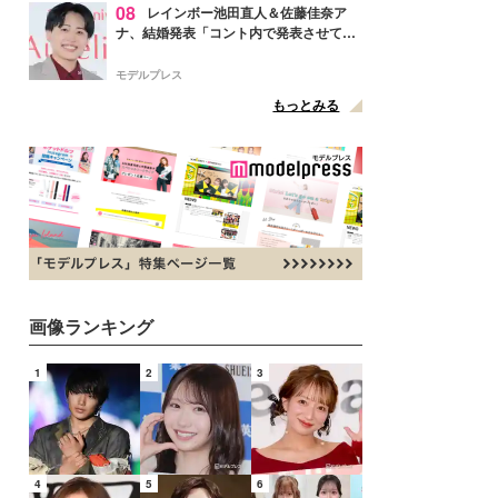
08
レインボー池田直人＆佐藤佳奈ア
ナ、結婚発表「コント内で発表させてい
ただきました」読売テレビ退社は生活拠
点変更のため
モデルプレス
もっとみる
画像ランキング
1
2
3
4
5
6