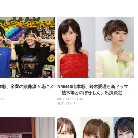
山本彩、卒業の須藤凜々花にメ
NMB48山本彩、鈴木愛理ら新ドラマ
「植木等とのぼせもん」出演決定 名
曲を披露＆コントにも挑戦
:17
2017.08.14 16:32
モデルプレス