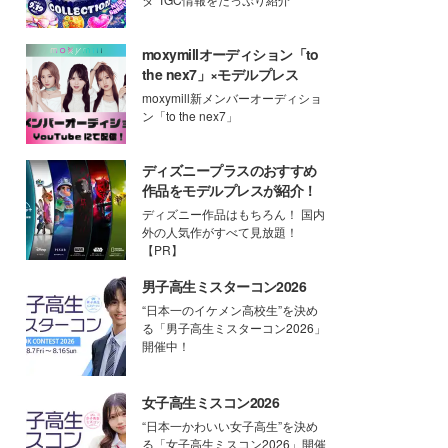
moxymillオーディション「to
the nex7」×モデルプレス
moxymill新メンバーオーディショ
ン「to the nex7」
ディズニープラスのおすすめ
作品をモデルプレスが紹介！
ディズニー作品はもちろん！ 国内
外の人気作がすべて見放題！
【PR】
男子高生ミスターコン2026
“日本一のイケメン高校生”を決め
る「男子高生ミスターコン2026」
開催中！
女子高生ミスコン2026
“日本一かわいい女子高生”を決め
る「女子高生ミスコン2026」開催