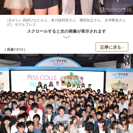
（左から）高砂ひなたさん、春川妹利安さん、横田知之さん、水津黎泉さん
（C）モデルプレス
スクロールすると次の画像が表示されます
記事に戻る
( 画像13/14 )