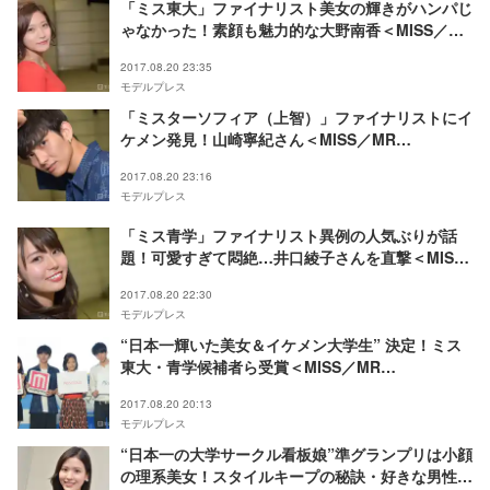
「ミス東大」ファイナリスト美女の輝きがハンパじ
ゃなかった！素顔も魅力的な大野南香＜MISS／MR
COLLECTION 2017 in お台場みんなの夢大陸
2017.08.20 23:35
MVPインタビュー＞
モデルプレス
「ミスターソフィア（上智）」ファイナリストにイ
ケメン発見！山崎寧紀さん＜MISS／MR
COLLECTION 2017 in お台場みんなの夢大陸「モ
2017.08.20 23:16
デルプレス」賞インタビュー＞
モデルプレス
「ミス青学」ファイナリスト異例の人気ぶりが話
題！可愛すぎて悶絶…井口綾子さんを直撃＜MISS
／MR COLLECTION 2017 in お台場みんなの夢大
2017.08.20 22:30
陸「モデルプレス」賞インタビュー＞
モデルプレス
“日本一輝いた美女＆イケメン大学生” 決定！ミス
東大・青学候補者ら受賞＜MISS／MR
COLLECTION 2017 in お台場みんなの夢大陸＞
2017.08.20 20:13
モデルプレス
“日本一の大学サークル看板娘”準グランプリは小顔
の理系美女！スタイルキープの秘訣・好きな男性