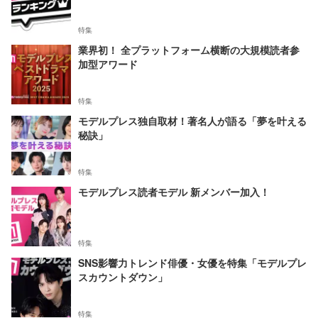
特集
業界初！ 全プラットフォーム横断の大規模読者参
加型アワード
特集
モデルプレス独自取材！著名人が語る「夢を叶える
秘訣」
特集
モデルプレス読者モデル 新メンバー加入！
特集
SNS影響力トレンド俳優・女優を特集「モデルプレ
スカウントダウン」
特集