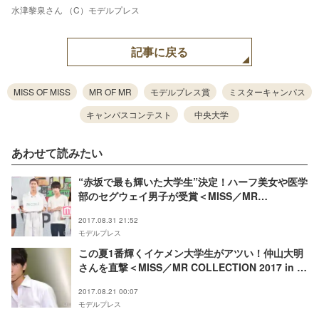
水津黎泉さん （C）モデルプレス
記事に戻る
MISS OF MISS
MR OF MR
モデルプレス賞
ミスターキャンパス
キャンパスコンテスト
中央大学
あわせて読みたい
“赤坂で最も輝いた大学生”決定！ハーフ美女や医学
部のセグウェイ男子が受賞＜MISS／MR
COLLECTION 2017 in デリシャカス＞
2017.08.31 21:52
モデルプレス
この夏1番輝くイケメン大学生がアツい！仲山大明
さんを直撃＜MISS／MR COLLECTION 2017 in お
台場みんなの夢大陸 MVPインタビュー＞
2017.08.21 00:07
モデルプレス