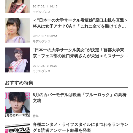
は？
2017.05.11 16:15
モデルプレス
＜“日本一の大学サークル看板娘”原口未帆を直撃＞
将来は女子アナ？CA？「これに全てを賭けてき
た」フェス大好き美女の素顔とは
2017.05.10 23:51
モデルプレス
“日本一の大学サークル美女”が決定！首都大学東
京・フェス部の原口未帆さんが栄冠＜ミスサークル
2017＞
2017.05.10 19:29
モデルプレス
おすすめ特集
8月のカバーモデルは映画「ブルーロック」の高橋
文哉
特集
各種エンタメ・ライフスタイルにまつわるランキン
グ＆読者アンケート結果を発表