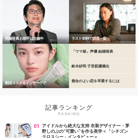
再婚発表 お相手は妊娠中
ラスト30秒で状況一変
「ウマ娘」声優 結婚発表
鈴木砂羽 子宮筋腫摘出
都合のよい恋を卒業するには
朝活コスメ＆インナーケア
記事ランキング
RANKING
01
アイドルから絶大な支持 衣装デザイナー・茅
野しのぶの“可愛い”を作る美学＜「シチズン
クロスシー」インタビュー＞