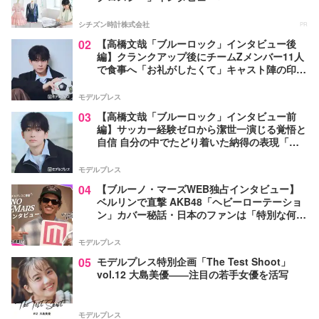
シチズン時計株式会社
PR
02
【高橋文哉「ブルーロック」インタビュー後
編】クランクアップ後にチームZメンバー11人
で食事へ「お礼がしたくて」キャスト陣の印象
＆ムードメーカー明かす
モデルプレス
03
【高橋文哉「ブルーロック」インタビュー前
編】サッカー経験ゼロから潔世一演じる覚悟と
自信 自分の中でたどり着いた納得の表現「一
番難しいポイントでしたが」
モデルプレス
04
【ブルーノ・マーズWEB独占インタビュー】
ベルリンで直撃 AKB48「ヘビーローテーショ
ン」カバー秘話・日本のファンは「特別な何か
がある」…来日公演への期待語る
モデルプレス
05
モデルプレス特別企画「The Test Shoot」
vol.12 大島美優――注目の若手女優を活写
モデルプレス