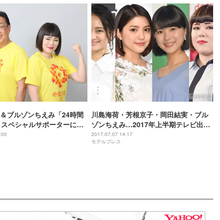
＆ブルゾンちえみ「24時間
川島海荷・芳根京子・岡田結実・ブル
」スペシャルサポーターに就
ゾンちえみ…2017年上半期テレビ出
演“ブレイクタレント”は？
:00
2017.07.07 14:17
モデルプレス