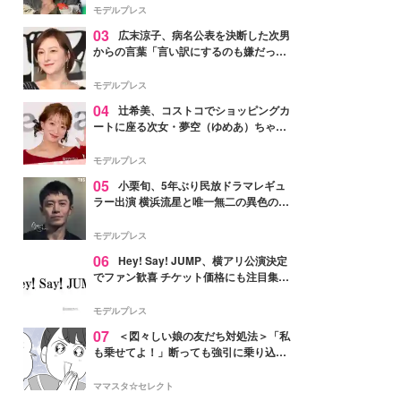
「かっこいい」と反響
モデルプレス
03
広末涼子、病名公表を決断した次男
からの言葉「言い訳にするのも嫌だっ
た」「言うべきか迷った」
モデルプレス
04
辻希美、コストコでショッピングカ
ートに座る次女・夢空（ゆめあ）ちゃん
の姿公開「乗りこなしてる感じが可愛す
ぎ」「成長を感じる」の声
モデルプレス
05
小栗旬、5年ぶり民放ドラマレギュ
ラー出演 横浜流星と唯一無二の異色のバ
ディで初共演【LOST10】
モデルプレス
06
Hey! Say! JUMP、横アリ公演決定
でファン歓喜 チケット価格にも注目集ま
る「激アツ」「平成に戻ったみたい」
モデルプレス
07
＜図々しい娘の友だち対処法＞「私
も乗せてよ！」断っても強引に乗り込ん
でくる友だち【第1話まんが】
ママスタ☆セレクト