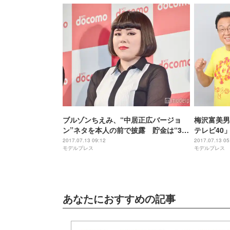
ブルゾンちえみ、“中居正広バージョ
梅沢富美男
ン”ネタを本人の前で披露 貯金は“35
テレビ40
億”ではなく…
任
2017.07.13 09:12
2017.07.13 05
モデルプレス
モデルプレス
あなたにおすすめの記事