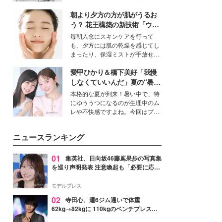
ーについて熱く語り合ってもらっ
得る、株式会社オサレカンパニー
た。
朝より夕方の方が肌がうるお
取締役兼クリエイティブディレク
ター・茅野しのぶ。一人ひとりの
う？ 花王構築の新技術「ウォ
個性に寄り添い、魅力を引き出す
ーターキャプチャリングスキ
毎朝入念にスキンケアを行って
衣装作りは、多くの女性たちに勇
ン（捕水肌）」がスキンケア
も、夕方には肌の乾燥を感じてし
気と自信を与え続けている。
の常識を変える予感
まったり、保湿ミストが手放せな
いという読者も多いのでは？そん
愛甲ひかり＆橋下美好「我慢
な美容の常識を大きく変える可能
性を秘めた、革新的な「Water
しなくていいんだ」夏の“暑さ
Capturing Skin（ウォーターキャ
対策”の新しい選択肢とは？
本格的な夏が到来！暑い中で、特
プチャリングスキン：捕水肌）」
にゆううつになるのが生理中のム
技術を、花王が構築した。
レや不快感ですよね。今回はプラ
イベートでも仲良しで旅行好きな
モデル・愛甲ひかりさんと橋下美
ニュースランキング
好さんを迎えて本音で女子会トー
ク。猛暑のお出かけを快適に過ご
すヒントや、2人が感動した夏の
01
集英社、日向坂46藤嶌果歩の写真集
生理の新常識にも迫りました。
を巡り声明発表 注意喚起も「必要に応じ
て法的措置を含む対応を検討」
モデルプレス
02
寺田心、週6ジム通いで体重
62kg→82kgに 110kgのベンチプレス持
ち上げる姿披露「胸板の厚みすごい」