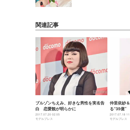
関連記事
ブルゾンちえみ、好きな男性を実名告
仲里依紗＆
白 恋愛観が明らかに
る“35億
2ショット
2017.07.20 02:05
2017.07.18 11
モデルプレス
モデルプレス