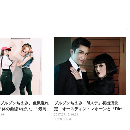
ブルゾンちえみ、色気溢れ
ブルゾンちえみ「Mステ」初出演決
” 「体の曲線やばい」「最高の
定 オースティン・マホーンと「Dirty
」
Work」披露
:19
2017.07.15 10:04
モデルプレス