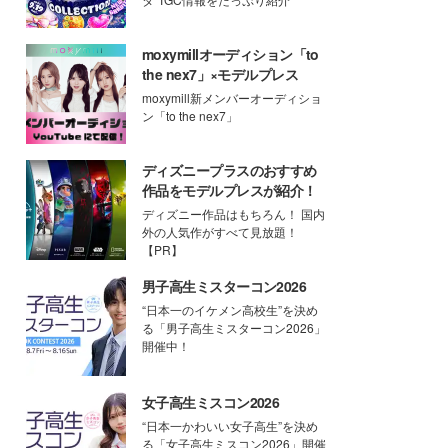
moxymillオーディション「to
the nex7」×モデルプレス
moxymill新メンバーオーディショ
ン「to the nex7」
ディズニープラスのおすすめ
作品をモデルプレスが紹介！
ディズニー作品はもちろん！ 国内
外の人気作がすべて見放題！
【PR】
男子高生ミスターコン2026
“日本一のイケメン高校生”を決め
る「男子高生ミスターコン2026」
開催中！
女子高生ミスコン2026
“日本一かわいい女子高生”を決め
る「女子高生ミスコン2026」開催