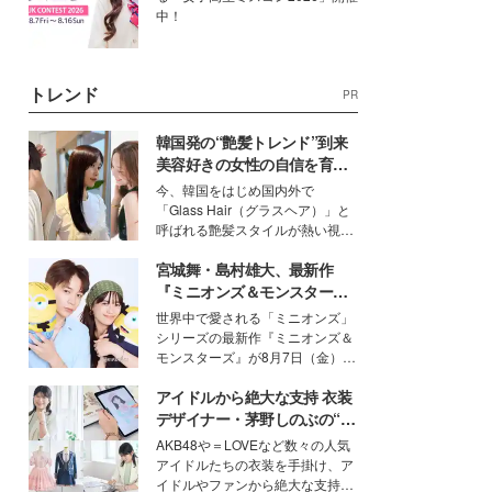
中！
トレンド
PR
韓国発の“艶髪トレンド”到来
美容好きの女性の自信を育む
「ヘアケア事情」って？
今、韓国をはじめ国内外で
「Glass Hair（グラスヘア）」と
呼ばれる艶髪スタイルが熱い視線
を集めています。メイクやファッ
宮城舞・島村雄大、最新作
ションの完成度を高めるベースと
して、“髪そのものの美しさ”に改
『ミニオンズ＆モンスター
めて注目する人が増えている様
ズ』の魅力熱弁 ハチャメチャ
世界中で愛される「ミニオンズ」
子。今回は、そんな憧れの艶やか
だけじゃない“友情と絆”に感
シリーズの最新作『ミニオンズ＆
な髪を日常で叶える、美容好きの
動
モンスターズ』が8月7日（金）に
女性たちのヘアケア事情を紹介し
公開。モデルプレスでは、“大のミ
ます。
アイドルから絶大な支持 衣装
ニオン好き”という共通点を持つモ
デルの宮城舞と島村雄大の特別対
デザイナー・茅野しのぶの“可
談をお届け！それぞれの視点か
愛い”を作る美学＜「シチズン
AKB48や＝LOVEなど数々の人気
ら、今作ならではの魅力や予想外
クロスシー」インタビュー＞
アイドルたちの衣装を手掛け、ア
の感動をもたらす奥深いストーリ
イドルやファンから絶大な支持を