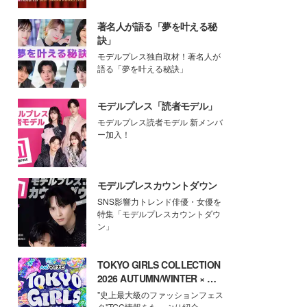
著名人が語る「夢を叶える秘
訣」
モデルプレス独自取材！著名人が
語る「夢を叶える秘訣」
モデルプレス「読者モデル」
モデルプレス読者モデル 新メンバ
ー加入！
モデルプレスカウントダウン
SNS影響力トレンド俳優・女優を
特集「モデルプレスカウントダウ
ン」
TOKYO GIRLS COLLECTION
2026 AUTUMN/WINTER × モ
デルプレス
"史上最大級のファッションフェス
タ"TGC情報をたっぷり紹介