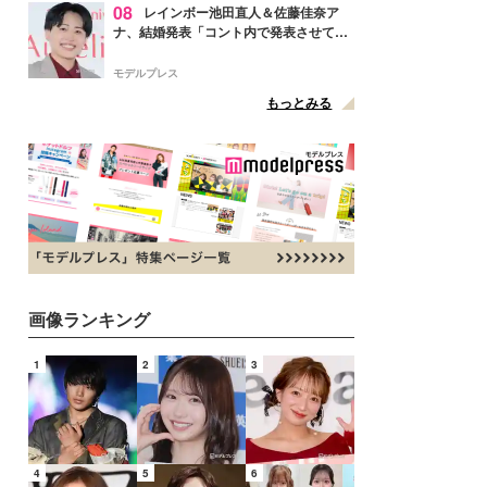
08
レインボー池田直人＆佐藤佳奈ア
ナ、結婚発表「コント内で発表させてい
ただきました」読売テレビ退社は生活拠
点変更のため
モデルプレス
もっとみる
画像ランキング
1
2
3
4
5
6