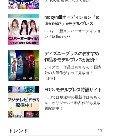
moxymillオーディション「to
the nex7」×モデルプレス
moxymill新メンバーオーディショ
ン「to the nex7」
ディズニープラスのおすすめ
作品をモデルプレスが紹介！
ディズニー作品はもちろん！ 国内
外の人気作がすべて見放題！
【PR】
FOD×モデルプレス特設サイト
FODでは放送中の最新作はもちろ
ん、オリジナルの独占作品も見放
題配信中！
トレンド
PR