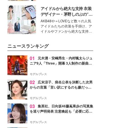
ーについて熱く語り合ってもらっ
を集めています。メイクやファッ
た。
アイドルから絶大な支持 衣装
ションの完成度を高めるベースと
して、“髪そのものの美しさ”に改
デザイナー・茅野しのぶの“可
めて注目する人が増えている様
愛い”を作る美学＜「シチズン
AKB48や＝LOVEなど数々の人気
子。今回は、そんな憧れの艶やか
クロスシー」インタビュー＞
アイドルたちの衣装を手掛け、ア
な髪を日常で叶える、美容好きの
イドルやファンから絶大な支持を
女性たちのヘアケア事情を紹介し
得る、株式会社オサレカンパニー
ます。
取締役兼クリエイティブディレク
ニュースランキング
ター・茅野しのぶ。一人ひとりの
個性に寄り添い、魅力を引き出す
衣装作りは、多くの女性たちに勇
01
元木湧・安嶋秀生・内村颯太らジュ
気と自信を与え続けている。
ニア9人「Three」開幕 3人制作の新曲＆
手描きセットに込めた想い「もっと前に
進んで夢を掴みたい」【ゲネプロレポ】
モデルプレス
02
広末涼子、病名公表を決断した次男
からの言葉「言い訳にするのも嫌だっ
た」「言うべきか迷った」
モデルプレス
03
集英社、日向坂46藤嶌果歩の写真集
を巡り声明発表 注意喚起も「必要に応じ
て法的措置を含む対応を検討」
モデルプレス