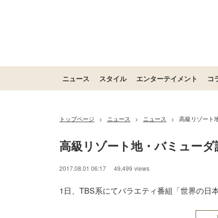
ニュース
スタイル
エンターテイメント
コ
トップページ
ニュース
ニュース
高級リゾート
>
>
>
高級リゾート地・バミューダ
2017.08.01 06:17
49,499
views
1日、TBS系にてバラエティ番組「世界の日本人