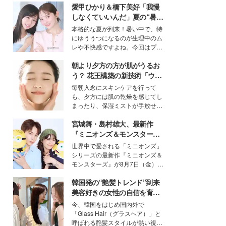
愛甲ひかり＆橋下美好「我慢
しなくていいんだ」夏の“暑さ
対策”の新しい選択肢とは？
本格的な夏が到来！暑い中で、特
にゆううつになるのが生理中のム
レや不快感ですよね。今回はプラ
イベートでも仲良しで旅行好きな
朝より夕方の方が肌がうるお
モデル・愛甲ひかりさんと橋下美
好さんを迎えて本音で女子会トー
う？ 花王構築の新技術「ウォ
ク。猛暑のお出かけを快適に過ご
ーターキャプチャリングスキ
毎朝入念にスキンケアを行って
すヒントや、2人が感動した夏の
ン（捕水肌）」がスキンケア
も、夕方には肌の乾燥を感じてし
生理の新常識にも迫りました。
の常識を変える予感
まったり、保湿ミストが手放せな
いという読者も多いのでは？そん
宮城舞・島村雄大、最新作
な美容の常識を大きく変える可能
性を秘めた、革新的な「Water
『ミニオンズ＆モンスター
Capturing Skin（ウォーターキャ
ズ』の魅力熱弁 ハチャメチャ
世界中で愛される「ミニオンズ」
プチャリングスキン：捕水肌）」
だけじゃない“友情と絆”に感
シリーズの最新作『ミニオンズ＆
技術を、花王が構築した。
動
モンスターズ』が8月7日（金）に
公開。モデルプレスでは、“大のミ
韓国発の“艶髪トレンド”到来
ニオン好き”という共通点を持つモ
デルの宮城舞と島村雄大の特別対
美容好きの女性の自信を育む
談をお届け！それぞれの視点か
「ヘアケア事情」って？
今、韓国をはじめ国内外で
ら、今作ならではの魅力や予想外
「Glass Hair（グラスヘア）」と
の感動をもたらす奥深いストーリ
呼ばれる艶髪スタイルが熱い視線