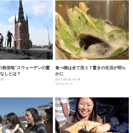
の発信地”スウェーデンの驚
食べ物は全て洗う？驚きの生活が明ら
なしとは？
かに
:50
2017.06.20 10:16
モデルプレス