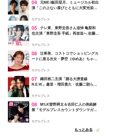
04
元ME:I飯田栞月、ミュージカル初出
演「この上ない喜びとともに大変光栄」
4年ぶり上演「ファントム」城田優らキ
ャスト発表
モデルプレス
05
テレ東、東野圭吾さん追悼 亀梨和
也主演「東野圭吾 手紙」再放送へ 佐藤隆
太・本田翼・中村倫也ら出演
モデルプレス
06
辻希美、コストコでショッピングカ
ートに座る次女・夢空（ゆめあ）ちゃん
の姿公開「乗りこなしてる感じが可愛す
ぎ」「成長を感じる」の声
モデルプレス
07
織田裕二主演「踊る大捜査線
N.E.W.」趣里・増田貴久・佐藤二朗ら新
メンバー紹介映像解禁 各キャラクター象
徴する“謎のキーワード”も
モデルプレス
08
M!LK曽野舜太＆吉田仁人の表紙解
禁「モデルプレスカウントダウンマガジ
ン」巻頭に登場
モデルプレス
もっとみる