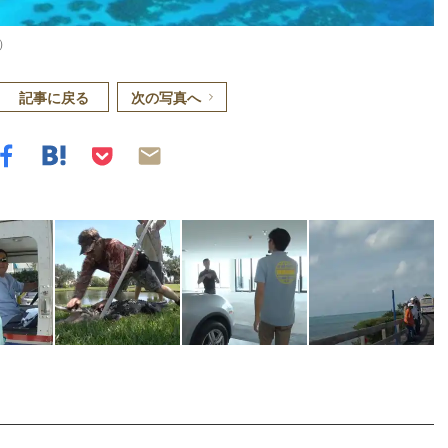
）
記事に戻る
次の写真へ
Loaded
:
87.03%