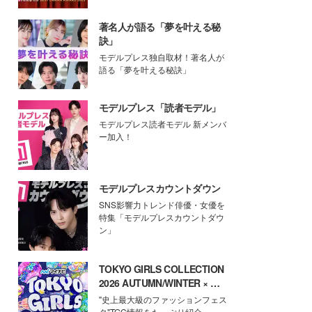
著名人が語る「夢を叶える秘
訣」
モデルプレス独自取材！著名人が
語る「夢を叶える秘訣」
モデルプレス「読者モデル」
モデルプレス読者モデル 新メンバ
ー加入！
モデルプレスカウントダウン
SNS影響力トレンド俳優・女優を
特集「モデルプレスカウントダウ
ン」
TOKYO GIRLS COLLECTION
2026 AUTUMN/WINTER × モ
デルプレス
"史上最大級のファッションフェス
タ"TGC情報をたっぷり紹介