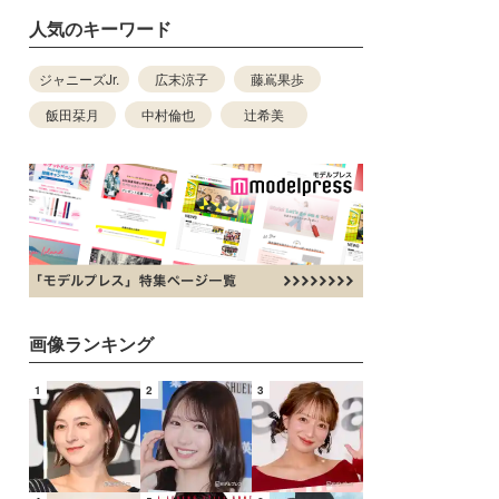
人気のキーワード
ジャニーズJr.
広末涼子
藤嶌果歩
飯田栞月
中村倫也
辻希美
画像ランキング
1
2
3