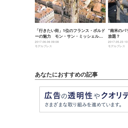
「行きたい街」1位のフランス・ボルド
“南米のパ
ーの魅力 モン・サン・ミッシェルの
放題？
奥も明らかに
2017.06.06 09:08
2017.05.23 10
モデルプレス
モデルプレス
あなたにおすすめの記事