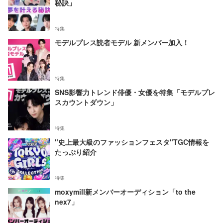
秘訣」
特集
モデルプレス読者モデル 新メンバー加入！
特集
SNS影響力トレンド俳優・女優を特集「モデルプレ
スカウントダウン」
特集
"史上最大級のファッションフェスタ"TGC情報を
たっぷり紹介
特集
moxymill新メンバーオーディション「to the
nex7」