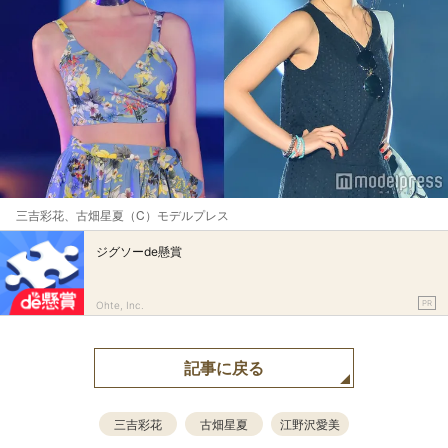
三吉彩花、古畑星夏（C）モデルプレス
ジグソーde懸賞
PR
Ohte, Inc.
記事に戻る
三吉彩花
古畑星夏
江野沢愛美