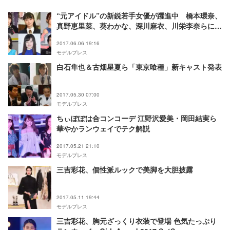
“元アイドル”の新鋭若手女優が躍進中 橋本環奈、
真野恵里菜、葵わかな、深川麻衣、川栄李奈らに注
目
2017.06.06 19:16
モデルプレス
白石隼也＆古畑星夏ら「東京喰種」新キャスト発表
2017.05.30 07:00
モデルプレス
ちぃぽぽは合コンコーデ 江野沢愛美・岡田結実ら
華やかランウェイでテク解説
2017.05.21 21:10
モデルプレス
三吉彩花、個性派ルックで美脚を大胆披露
2017.05.11 19:44
モデルプレス
三吉彩花、胸元ざっくり衣装で登場 色気たっぷり