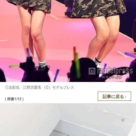
三吉彩花、江野沢愛美 （C）モデルプレス
記事に戻る
( 画像1/12 )