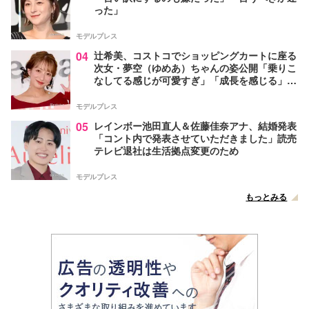
った」
モデルプレス
04
辻希美、コストコでショッピングカートに座る
次女・夢空（ゆめあ）ちゃんの姿公開「乗りこ
なしてる感じが可愛すぎ」「成長を感じる」の
声
モデルプレス
05
レインボー池田直人＆佐藤佳奈アナ、結婚発表
「コント内で発表させていただきました」読売
テレビ退社は生活拠点変更のため
モデルプレス
もっとみる