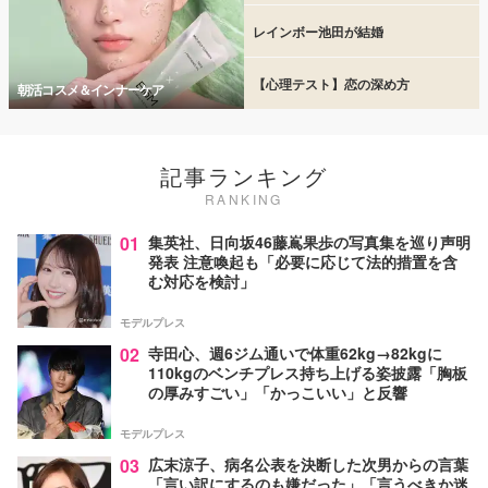
レインボー池田が結婚
【心理テスト】恋の深め方
朝活コスメ＆インナーケア
記事ランキング
RANKING
01
集英社、日向坂46藤嶌果歩の写真集を巡り声明
発表 注意喚起も「必要に応じて法的措置を含
む対応を検討」
モデルプレス
02
寺田心、週6ジム通いで体重62kg→82kgに
110kgのベンチプレス持ち上げる姿披露「胸板
の厚みすごい」「かっこいい」と反響
モデルプレス
03
広末涼子、病名公表を決断した次男からの言葉
「言い訳にするのも嫌だった」「言うべきか迷