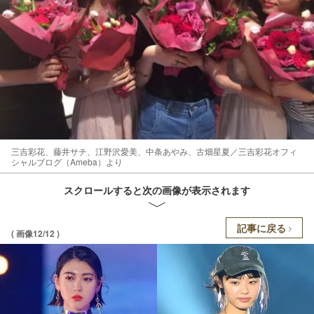
三吉彩花、藤井サチ、江野沢愛美、中条あやみ、古畑星夏／三吉彩花オフィ
シャルブログ（Ameba）より
スクロールすると次の画像が表示されます
記事に戻る
( 画像12/12 )