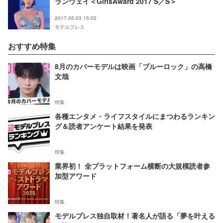
ランウェイ＜GirlsAward 2017 S／S＞
2017.05.03 15:02
モデルプレス
おすすめ特集
8月のカバーモデルは映画「ブルーロック」の高橋
文哉
特集
各種エンタメ・ライフスタイルにまつわるランキン
グ＆読者アンケート結果を発表
特集
業界初！ 全プラットフォーム横断の大規模読者参
加型アワード
特集
モデルプレス独自取材！著名人が語る「夢を叶える