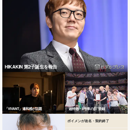
HIKAKIN 第2子誕生を報告
「VIVANT」違和感が話題
“超特急・8号車の日”登録
ボイメンが改名・契約終了