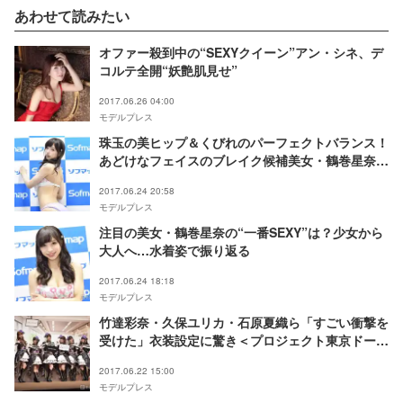
あわせて読みたい
オファー殺到中の“SEXYクイーン”アン・シネ、デ
コルテ全開“妖艶肌見せ”
2017.06.26 04:00
モデルプレス
珠玉の美ヒップ＆くびれのパーフェクトバランス！
あどけなフェイスのブレイク候補美女・鶴巻星奈っ
て何者？直撃インタビュー
2017.06.24 20:58
モデルプレス
注目の美女・鶴巻星奈の“一番SEXY”は？少女から
大人へ…水着姿で振り返る
2017.06.24 18:18
モデルプレス
竹達彩奈・久保ユリカ・石原夏織ら「すごい衝撃を
受けた」衣装設定に驚き＜プロジェクト東京ドール
ズ＞
2017.06.22 15:00
モデルプレス