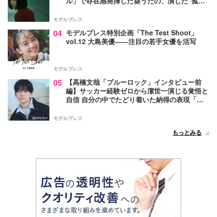
ル」で存在感発揮した葵うたの、演じた“孤
独”に共感【注目の人物】
モデルプレス
04
モデルプレス特別企画「The Test Shoot」
vol.12 大島美優――注目の若手女優を活写
モデルプレス
05
【高橋文哉「ブルーロック」インタビュー前
編】サッカー経験ゼロから潔世一演じる覚悟と
自信 自分の中でたどり着いた納得の表現「一
番難しいポイントでしたが」
モデルプレス
もっとみる