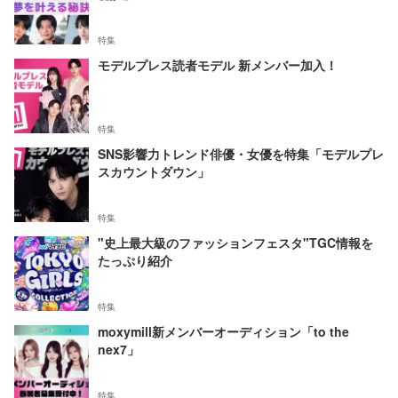
特集
モデルプレス読者モデル 新メンバー加入！
特集
SNS影響力トレンド俳優・女優を特集「モデルプレ
スカウントダウン」
特集
"史上最大級のファッションフェスタ"TGC情報を
たっぷり紹介
特集
moxymill新メンバーオーディション「to the
nex7」
特集