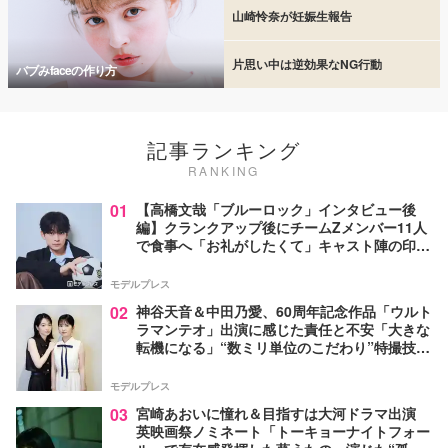
山崎怜奈が妊娠生報告
片思い中は逆効果なNG行動
バブみfaceの作り方
記事ランキング
RANKING
01
【高橋文哉「ブルーロック」インタビュー後
編】クランクアップ後にチームZメンバー11人
で食事へ「お礼がしたくて」キャスト陣の印象
＆ムードメーカー明かす
モデルプレス
02
神谷天音＆中田乃愛、60周年記念作品「ウルト
ラマンテオ」出演に感じた責任と不安「大きな
転機になる」“数ミリ単位のこだわり”特撮技術
に圧倒【インタビュー】
モデルプレス
03
宮崎あおいに憧れ＆目指すは大河ドラマ出演
英映画祭ノミネート「トーキョーナイトフォー