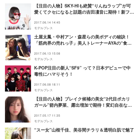
【注目の人物】SKY-HIも絶賛“りんねラップ”が可
愛くてクセになると話題の吉田凜音に期待！新ファ
ッションアイコンとしても人気加速中
2017.06.14 14:45
モデルプレス
土屋太鳳・中村アン・森星らの美ボディの秘訣！
「筋肉界の売れっ子」美人トレーナーAYAの“食事
＆ボディメイク”がストイックすぎ
2017.06.13 15:08
モデルプレス
K-POP注目の新人“SF9” って？日本デビューで中
毒性にハマりそう！
2017.06.08 18:11
モデルプレス
【注目の人物】ブレイク候補の美女“2代目ポカリ
ガール”箭内夢菜、露出増加で期待！変幻自在な魅
力にハマる
2017.05.17 11:35
モデルプレス
“スー女”山根千佳、美谷間チラリ＆透明白肌で魅了