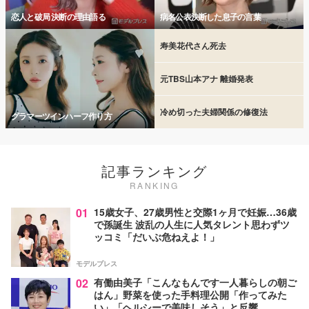
恋人と破局 決断の理由語る
病名公表決断した息子の言葉
寿美花代さん死去
元TBS山本アナ 離婚発表
冷め切った夫婦関係の修復法
グラマーツインハーフ作り方
記事ランキング
RANKING
01
15歳女子、27歳男性と交際1ヶ月で妊娠…36歳
で孫誕生 波乱の人生に人気タレント思わずツ
ッコミ「だいぶ危ねえよ！」
モデルプレス
02
有働由美子「こんなもんです一人暮らしの朝ご
はん」野菜を使った手料理公開「作ってみた
い」「ヘルシーで美味しそう」と反響