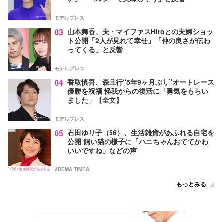
モデルプレス
03
山本舞香、夫・マイファスHiroとの夫婦ショッ
ト公開「2人が見れて幸せ」「仲の良さが伝わ
ってくる」と反響
モデルプレス
04
香取慎吾、森且行“5年9ヶ月ぶり”オートレース
優勝を祝福 怪我からの復活に「勇気をもらい
ました」【全文】
モデルプレス
05
石田ゆり子（56）、生活雑貨があふれる自宅を
公開 飼い猫の様子に「ハニちゃんおててかわ
いいですね」などの声
ABEMA TIMES
もっとみる