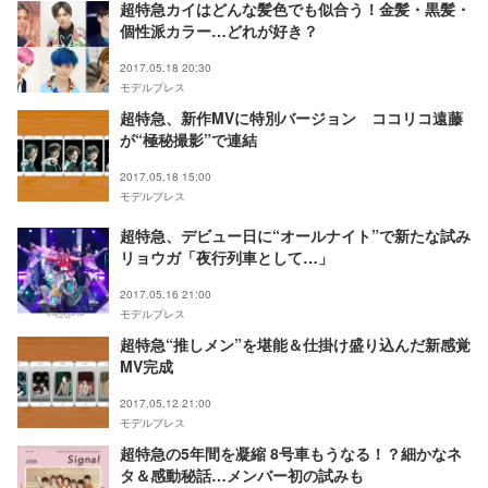
超特急カイはどんな髪色でも似合う！金髪・黒髪・
個性派カラー…どれが好き？
2017.05.18 20:30
モデルプレス
超特急、新作MVに特別バージョン ココリコ遠藤
が“極秘撮影”で連結
2017.05.18 15:00
モデルプレス
超特急、デビュー日に“オールナイト”で新たな試み
リョウガ「夜行列車として…」
2017.05.16 21:00
モデルプレス
超特急“推しメン”を堪能＆仕掛け盛り込んだ新感覚
MV完成
2017.05.12 21:00
モデルプレス
超特急の5年間を凝縮 8号車もうなる！？細かなネ
タ＆感動秘話…メンバー初の試みも