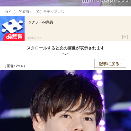
カイ（小笠原海） （C）モデルプレス
ジグソーde懸賞
PR
Ohte, Inc.
スクロールすると次の画像が表示されます
記事に戻る
( 画像12/14 )