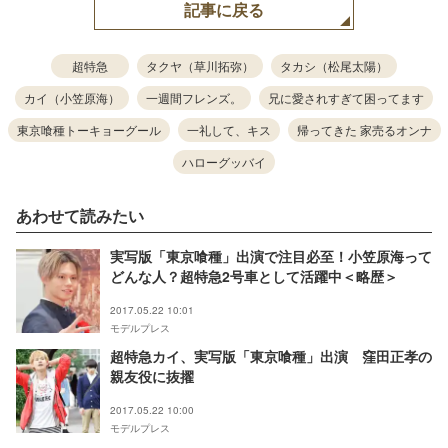
記事に戻る
超特急
タクヤ（草川拓弥）
タカシ（松尾太陽）
カイ（小笠原海）
一週間フレンズ。
兄に愛されすぎて困ってます
東京喰種トーキョーグール
一礼して、キス
帰ってきた 家売るオンナ
ハローグッバイ
あわせて読みたい
実写版「東京喰種」出演で注目必至！小笠原海って
どんな人？超特急2号車として活躍中＜略歴＞
2017.05.22 10:01
モデルプレス
超特急カイ、実写版「東京喰種」出演 窪田正孝の
親友役に抜擢
2017.05.22 10:00
モデルプレス