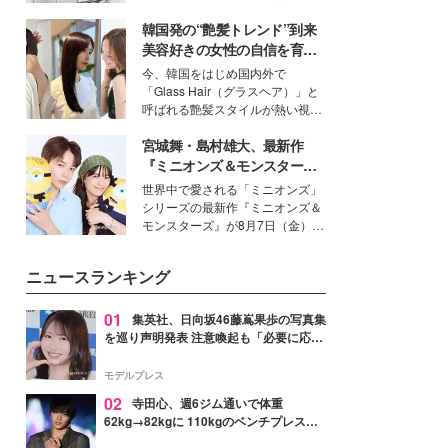
得る、株式会社オサレカンパニー
韓国発の“艶髪トレンド”到来
取締役兼クリエイティブディレク
ター・茅野しのぶ。一人ひとりの
美容好きの女性の自信を育む
個性に寄り添い、魅力を引き出す
「ヘアケア事情」って？
今、韓国をはじめ国内外で
衣装作りは、多くの女性たちに勇
「Glass Hair（グラスヘア）」と
気と自信を与え続けている。
呼ばれる艶髪スタイルが熱い視線
を集めています。メイクやファッ
宮城舞・島村雄大、最新作
ションの完成度を高めるベースと
して、“髪そのものの美しさ”に改
『ミニオンズ＆モンスター
めて注目する人が増えている様
ズ』の魅力熱弁 ハチャメチャ
世界中で愛される「ミニオンズ」
子。今回は、そんな憧れの艶やか
だけじゃない“友情と絆”に感
シリーズの最新作『ミニオンズ＆
な髪を日常で叶える、美容好きの
動
モンスターズ』が8月7日（金）に
女性たちのヘアケア事情を紹介し
公開。モデルプレスでは、“大のミ
ます。
ニオン好き”という共通点を持つモ
ニュースランキング
デルの宮城舞と島村雄大の特別対
談をお届け！それぞれの視点か
ら、今作ならではの魅力や予想外
01
集英社、日向坂46藤嶌果歩の写真集
の感動をもたらす奥深いストーリ
を巡り声明発表 注意喚起も「必要に応じ
ーについて熱く語り合ってもらっ
て法的措置を含む対応を検討」
た。
モデルプレス
02
寺田心、週6ジム通いで体重
62kg→82kgに 110kgのベンチプレス持
ち上げる姿披露「胸板の厚みすごい」