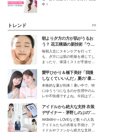
中！
トレンド
PR
朝より夕方の方が肌がうるお
う？ 花王構築の新技術「ウォ
ーターキャプチャリングスキ
毎朝入念にスキンケアを行って
ン（捕水肌）」がスキンケア
も、夕方には肌の乾燥を感じてし
の常識を変える予感
まったり、保湿ミストが手放せな
いという読者も多いのでは？そん
愛甲ひかり＆橋下美好「我慢
な美容の常識を大きく変える可能
性を秘めた、革新的な「Water
しなくていいんだ」夏の“暑さ
Capturing Skin（ウォーターキャ
対策”の新しい選択肢とは？
本格的な夏が到来！暑い中で、特
プチャリングスキン：捕水肌）」
にゆううつになるのが生理中のム
技術を、花王が構築した。
レや不快感ですよね。今回はプラ
イベートでも仲良しで旅行好きな
アイドルから絶大な支持 衣装
モデル・愛甲ひかりさんと橋下美
好さんを迎えて本音で女子会トー
デザイナー・茅野しのぶの“可
ク。猛暑のお出かけを快適に過ご
愛い”を作る美学＜「シチズン
AKB48や＝LOVEなど数々の人気
すヒントや、2人が感動した夏の
クロスシー」インタビュー＞
アイドルたちの衣装を手掛け、ア
生理の新常識にも迫りました。
イドルやファンから絶大な支持を