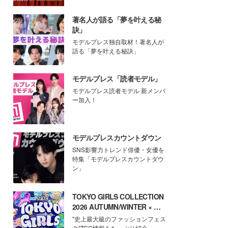
著名人が語る「夢を叶える秘
訣」
モデルプレス独自取材！著名人が
語る「夢を叶える秘訣」
モデルプレス「読者モデル」
モデルプレス読者モデル 新メンバ
ー加入！
モデルプレスカウントダウン
SNS影響力トレンド俳優・女優を
特集「モデルプレスカウントダウ
ン」
TOKYO GIRLS COLLECTION
2026 AUTUMN/WINTER × モ
デルプレス
"史上最大級のファッションフェス
タ"TGC情報をたっぷり紹介