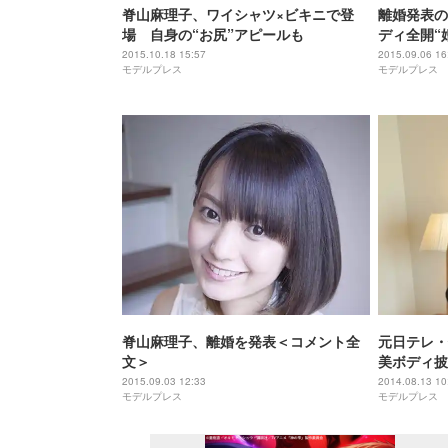
脊山麻理子、ワイシャツ×ビキニで登
離婚発表の
場 自身の“お尻”アピールも
ディ全開“
ちでいっぱ
2015.10.18 15:57
2015.09.06 16
モデルプレス
モデルプレス
脊山麻理子、離婚を発表＜コメント全
元日テレ・
文＞
美ボディ披
に挑戦
2015.09.03 12:33
2014.08.13 10
モデルプレス
モデルプレス