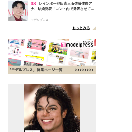
08
レインボー池田直人＆佐藤佳奈ア
ナ、結婚発表「コント内で発表させてい
ただきました」読売テレビ退社は生活拠
点変更のため
モデルプレス
もっとみる