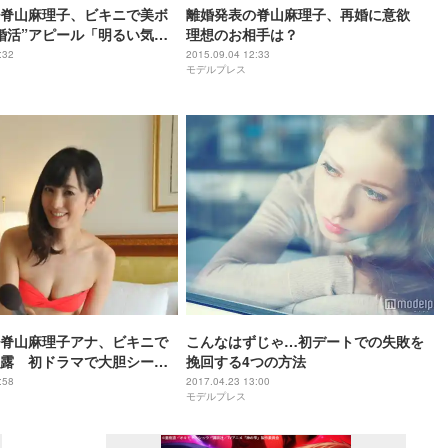
脊山麻理子、ビキニで美ボ
離婚発表の脊山麻理子、再婚に意欲
婚活”アピール「明るい気持
理想のお相手は？
い」
:32
2015.09.04 12:33
モデルプレス
脊山麻理子アナ、ビキニで
こんなはずじゃ…初デートでの失敗を
露 初ドラマで大胆シーン
挽回する4つの方法
:58
2017.04.23 13:00
モデルプレス