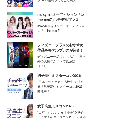
moxymillオーディション「to
the nex7」×モデルプレス
moxymill新メンバーオーディショ
ン「to the nex7」
ディズニープラスのおすすめ
作品をモデルプレスが紹介！
ディズニー作品はもちろん！ 国内
外の人気作がすべて見放題！
【PR】
男子高生ミスターコン2026
“日本一のイケメン高校生”を決め
る「男子高生ミスターコン2026」
開催中！
女子高生ミスコン2026
“日本一かわいい女子高生”を決め
る「女子高生ミスコン2026」開催