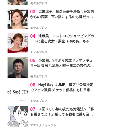
「かっこいい」と反響
モデルプレス
03
広末涼子、病名公表を決断した次男
からの言葉「言い訳にするのも嫌だっ
た」「言うべきか迷った」
モデルプレス
04
辻希美、コストコでショッピングカ
ートに座る次女・夢空（ゆめあ）ちゃん
の姿公開「乗りこなしてる感じが可愛す
ぎ」「成長を感じる」の声
モデルプレス
05
小栗旬、5年ぶり民放ドラマレギュ
ラー出演 横浜流星と唯一無二の異色のバ
ディで初共演【LOST10】
モデルプレス
06
Hey! Say! JUMP、横アリ公演決定
でファン歓喜 チケット価格にも注目集ま
る「激アツ」「平成に戻ったみたい」
モデルプレス
07
＜図々しい娘の友だち対処法＞「私
も乗せてよ！」断っても強引に乗り込ん
でくる友だち【第1話まんが】
ママスタ☆セレクト