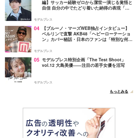
編】サッカー経験ゼロから潔世一演じる覚悟と
自信 自分の中でたどり着いた納得の表現「一
番難しいポイントでしたが」
モデルプレス
04
【ブルーノ・マーズWEB独占インタビュー】
ベルリンで直撃 AKB48「ヘビーローテーショ
ン」カバー秘話・日本のファンは「特別な何か
がある」…来日公演への期待語る
モデルプレス
05
モデルプレス特別企画「The Test Shoot」
vol.12 大島美優――注目の若手女優を活写
モデルプレス
もっとみる