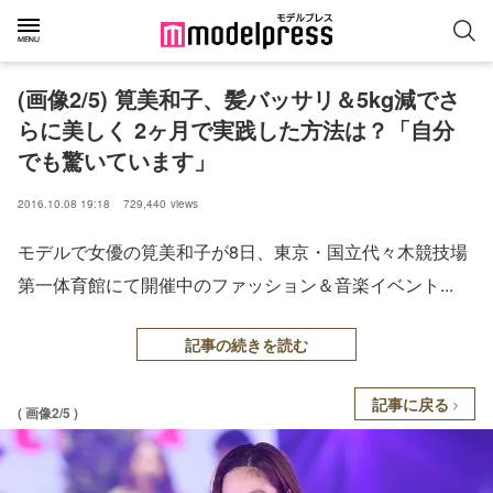
(画像2/5) 筧美和子、髪バッサリ＆5kg減でさ
らに美しく 2ヶ月で実践した方法は？「自分
でも驚いています」
2016.10.08 19:18
729,440
views
モデルで女優の筧美和子が8日、東京・国立代々木競技場
第一体育館にて開催中のファッション＆音楽イベント...
記事の続きを読む
記事に戻る
( 画像2/5 )