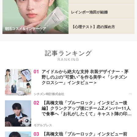
レインボー池田が結婚
【心理テスト】恋の深め方
朝活コスメ＆インナーケア
記事ランキング
RANKING
01
アイドルから絶大な支持 衣装デザイナー・茅
野しのぶの“可愛い”を作る美学＜「シチズン
クロスシー」インタビュー＞
シチズン時計株式会社
PR
02
【高橋文哉「ブルーロック」インタビュー後
編】クランクアップ後にチームZメンバー11人
で食事へ「お礼がしたくて」キャスト陣の印象
＆ムードメーカー明かす
モデルプレス
03
【高橋文哉「ブルーロック」インタビュー前