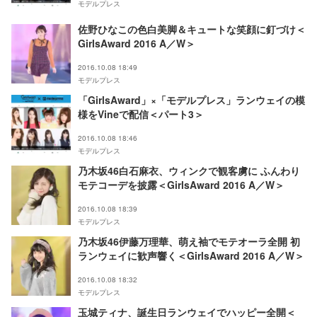
モデルプレス
佐野ひなこの色白美脚＆キュートな笑顔に釘づけ＜
GirlsAward 2016 A／W＞
2016.10.08 18:49
モデルプレス
「GirlsAward」×「モデルプレス」ランウェイの模
様をVineで配信＜パート3＞
2016.10.08 18:46
モデルプレス
乃木坂46白石麻衣、ウィンクで観客虜に ふんわり
モテコーデを披露＜GirlsAward 2016 A／W＞
2016.10.08 18:39
モデルプレス
乃木坂46伊藤万理華、萌え袖でモテオーラ全開 初
ランウェイに歓声響く＜GirlsAward 2016 A／W＞
2016.10.08 18:32
モデルプレス
玉城ティナ、誕生日ランウェイでハッピー全開＜