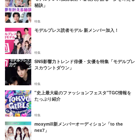
秘訣」
特集
モデルプレス読者モデル 新メンバー加入！
特集
SNS影響力トレンド俳優・女優を特集「モデルプレ
スカウントダウン」
特集
"史上最大級のファッションフェスタ"TGC情報を
たっぷり紹介
特集
moxymill新メンバーオーディション「to the
nex7」