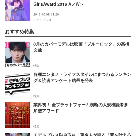
GirlsAward 2016 A／W＞
2016.10.08 18:20
モデルプレス
おすすめ特集
8月のカバーモデルは映画「ブルーロック」の高橋
文哉
特集
各種エンタメ・ライフスタイルにまつわるランキン
グ＆読者アンケート結果を発表
特集
業界初！ 全プラットフォーム横断の大規模読者参
加型アワード
特集
モデルプレス独自取材！著名人が語る「夢を叶える