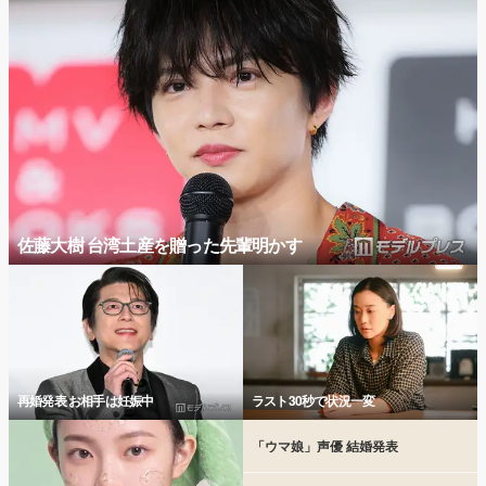
佐藤大樹 台湾土産を贈った先輩明かす
再婚発表 お相手は妊娠中
ラスト30秒で状況一変
「ウマ娘」声優 結婚発表