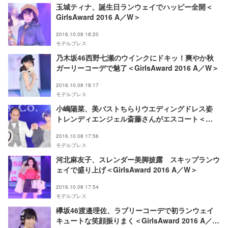
玉城ティナ、誕生日ランウェイでハッピー全開＜
GirlsAward 2016 A／W＞
2016.10.08 18:20
モデルプレス
乃木坂46西野七瀬のウインクにドキッ！爽やか秋
ガーリーコーデで魅了＜GirlsAward 2016 A／W＞
2016.10.08 18:17
モデルプレス
小嶋陽菜、美バストちらりウエディングドレス姿
トレンディエンジェル斎藤さんがエスコート＜
GirlsAward 2016 A／W＞
2016.10.08 17:56
モデルプレス
河北麻友子、スレンダー美脚披露 スキップランウ
ェイで盛り上げ＜GirlsAward 2016 A／W＞
2016.10.08 17:54
モデルプレス
欅坂46渡邉理佐、ラブリーコーデで初ランウェイ
キュートな笑顔振りまく＜GirlsAward 2016 A／W