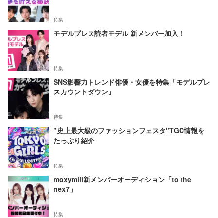
特集
モデルプレス読者モデル 新メンバー加入！
特集
SNS影響力トレンド俳優・女優を特集「モデルプレ
スカウントダウン」
特集
"史上最大級のファッションフェスタ"TGC情報を
たっぷり紹介
特集
moxymill新メンバーオーディション「to the
nex7」
特集