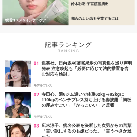
鈴木砂羽 子宮筋腫摘出
都合のよい恋を卒業するには
朝活コスメ＆インナーケア
記事ランキング
RANKING
01
集英社、日向坂46藤嶌果歩の写真集を巡り声明
発表 注意喚起も「必要に応じて法的措置を含
む対応を検討」
モデルプレス
02
寺田心、週6ジム通いで体重62kg→82kgに
110kgのベンチプレス持ち上げる姿披露「胸板
の厚みすごい」「かっこいい」と反響
モデルプレス
03
広末涼子、病名公表を決断した次男からの言葉
「言い訳にするのも嫌だった」「言うべきか迷
った」