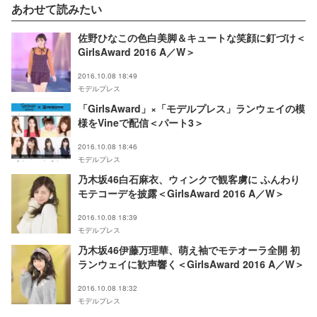
あわせて読みたい
佐野ひなこの色白美脚＆キュートな笑顔に釘づけ＜
GirlsAward 2016 A／W＞
2016.10.08 18:49
モデルプレス
「GirlsAward」×「モデルプレス」ランウェイの模
様をVineで配信＜パート3＞
2016.10.08 18:46
モデルプレス
乃木坂46白石麻衣、ウィンクで観客虜に ふんわり
モテコーデを披露＜GirlsAward 2016 A／W＞
2016.10.08 18:39
モデルプレス
乃木坂46伊藤万理華、萌え袖でモテオーラ全開 初
ランウェイに歓声響く＜GirlsAward 2016 A／W＞
2016.10.08 18:32
モデルプレス