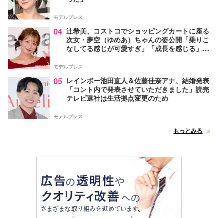
モデルプレス
04
辻希美、コストコでショッピングカートに座る
次女・夢空（ゆめあ）ちゃんの姿公開「乗りこ
なしてる感じが可愛すぎ」「成長を感じる」の
声
モデルプレス
05
レインボー池田直人＆佐藤佳奈アナ、結婚発表
「コント内で発表させていただきました」読売
テレビ退社は生活拠点変更のため
モデルプレス
もっとみる