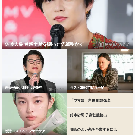
佐藤大樹 台湾土産を贈った先輩明かす
再婚発表 お相手は妊娠中
ラスト30秒で状況一変
「ウマ娘」声優 結婚発表
鈴木砂羽 子宮筋腫摘出
都合のよい恋を卒業するには
朝活コスメ＆インナーケア