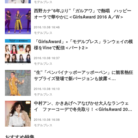
モデルプレス
西野カナ“6年ぶり”「ガルアワ」で熱唱 ハッピー
オーラで華やかに＜GirlsAward 2016 A／W＞
2016.10.08 16:46
モデルプレス
「GirlsAward」×「モデルプレス」ランウェイの模
様をVineで配信＜パート2＞
2016.10.08 16:37
モデルプレス
“生”「ペンパイナッポーアッポーペン」に観客熱狂
サプライズ登場で新バージョンも披露＜
GirlsAward 2016 SA／W＞
2016.10.08 16:10
モデルプレス
中村アン、かきあげヘアなびかせ大人なランウェ
イ ファーコーデで冬先取り！＜GirlsAward 2016
A／W＞
2016.10.08 16:08
モデルプレス
おすすめ特集