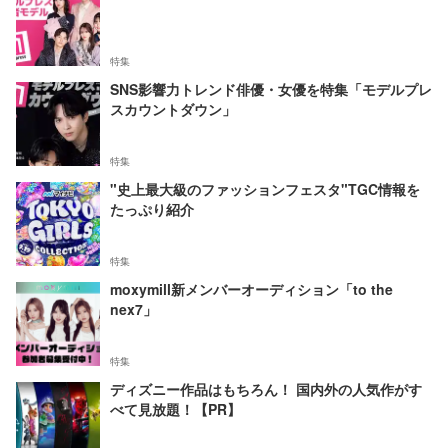
特集
SNS影響力トレンド俳優・女優を特集「モデルプレ
スカウントダウン」
特集
"史上最大級のファッションフェスタ"TGC情報を
たっぷり紹介
特集
moxymill新メンバーオーディション「to the
nex7」
特集
ディズニー作品はもちろん！ 国内外の人気作がす
べて見放題！【PR】