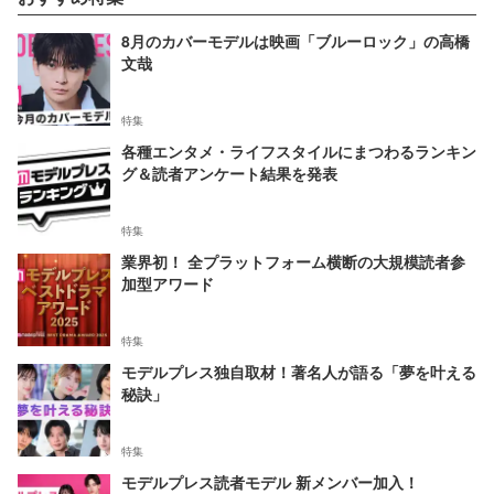
8月のカバーモデルは映画「ブルーロック」の高橋
文哉
特集
各種エンタメ・ライフスタイルにまつわるランキン
グ＆読者アンケート結果を発表
特集
業界初！ 全プラットフォーム横断の大規模読者参
加型アワード
特集
モデルプレス独自取材！著名人が語る「夢を叶える
秘訣」
特集
モデルプレス読者モデル 新メンバー加入！