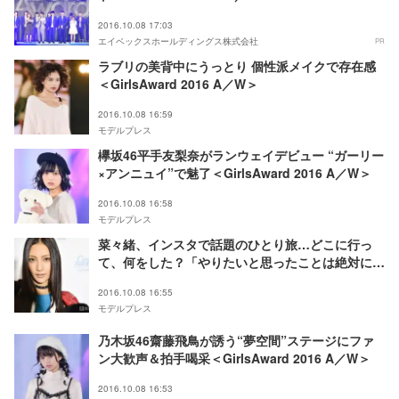
2016.10.08 17:03
エイベックスホールディングス株式会社
PR
ラブリの美背中にうっとり 個性派メイクで存在感
＜GirlsAward 2016 A／W＞
2016.10.08 16:59
モデルプレス
欅坂46平手友梨奈がランウェイデビュー “ガーリー
×アンニュイ”で魅了＜GirlsAward 2016 A／W＞
2016.10.08 16:58
モデルプレス
菜々緒、インスタで話題のひとり旅…どこに行っ
て、何をした？「やりたいと思ったことは絶対にチ
ャレンジするべき」
2016.10.08 16:55
モデルプレス
乃木坂46齋藤飛鳥が誘う“夢空間”ステージにファ
ン大歓声＆拍手喝采＜GirlsAward 2016 A／W＞
2016.10.08 16:53