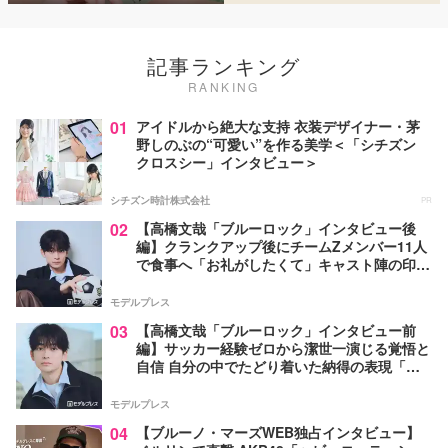
記事ランキング
RANKING
01
アイドルから絶大な支持 衣装デザイナー・茅
野しのぶの“可愛い”を作る美学＜「シチズン
クロスシー」インタビュー＞
シチズン時計株式会社
PR
02
【高橋文哉「ブルーロック」インタビュー後
編】クランクアップ後にチームZメンバー11人
で食事へ「お礼がしたくて」キャスト陣の印象
＆ムードメーカー明かす
モデルプレス
03
【高橋文哉「ブルーロック」インタビュー前
編】サッカー経験ゼロから潔世一演じる覚悟と
自信 自分の中でたどり着いた納得の表現「一
番難しいポイントでしたが」
モデルプレス
04
【ブルーノ・マーズWEB独占インタビュー】