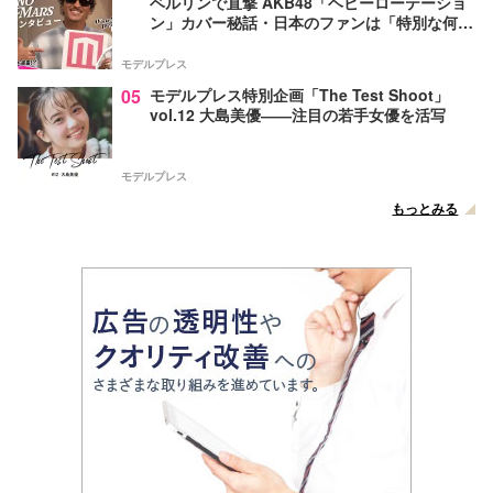
ベルリンで直撃 AKB48「ヘビーローテーショ
ン」カバー秘話・日本のファンは「特別な何か
がある」…来日公演への期待語る
モデルプレス
05
モデルプレス特別企画「The Test Shoot」
vol.12 大島美優――注目の若手女優を活写
モデルプレス
もっとみる