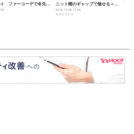
イ ファーコーデで冬先取
ニット帽のギャップで魅せる＜
sAward 2016 A／W＞
GirlsAward 2016 A／W＞
:08
2016.10.08 15:58
モデルプレス