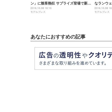
ン」に観客熱狂 サプライズ登場で新バ
なランウェ
ージョンも披露＜GirlsAward 2016 SA
り！＜Girl
2016.10.08 16:10
2016.10.08 16
モデルプレス
モデルプレス
／W＞
あなたにおすすめの記事