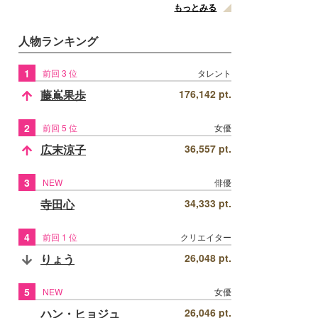
もっとみる
人物ランキング
1
前回 3 位
タレント
藤嶌果歩
176,142 pt.
2
前回 5 位
女優
広末涼子
36,557 pt.
3
NEW
俳優
寺田心
34,333 pt.
4
前回 1 位
クリエイター
りょう
26,048 pt.
5
NEW
女優
ハン・ヒョジュ
26,046 pt.