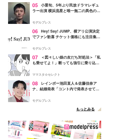
05
小栗旬、5年ぶり民放ドラマレギュ
ラー出演 横浜流星と唯一無二の異色のバ
ディで初共演【LOST10】
モデルプレス
06
Hey! Say! JUMP、横アリ公演決定
でファン歓喜 チケット価格にも注目集ま
る「激アツ」「平成に戻ったみたい」
モデルプレス
07
＜図々しい娘の友だち対処法＞「私
も乗せてよ！」断っても強引に乗り込ん
でくる友だち【第1話まんが】
ママスタ☆セレクト
08
レインボー池田直人＆佐藤佳奈ア
ナ、結婚発表「コント内で発表させてい
ただきました」読売テレビ退社は生活拠
点変更のため
モデルプレス
もっとみる