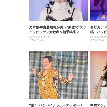
乃木坂46齋藤飛鳥が誘う“夢空間”ステ
西野カナ“
ージにファン大歓声＆拍手喝采＜
唱 ハッピ
GirlsAward 2016 A／W＞
GirlsAwa
2016.10.08 16:53
2016.10.08 16
モデルプレス
モデルプレス
“生”「ペンパイナッポーアッポーペ
中村アン、