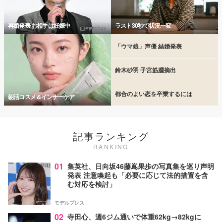
再婚発表 お相手は妊娠中
ラスト30秒で状況一変
「ウマ娘」声優 結婚発表
鈴木砂羽 子宮筋腫摘出
都合のよい恋を卒業するには
朝活コスメ＆インナーケア
記事ランキング
RANKING
01
集英社、日向坂46藤嶌果歩の写真集を巡り声明
発表 注意喚起も「必要に応じて法的措置を含
む対応を検討」
モデルプレス
02
寺田心、週6ジム通いで体重62kg→82kgに