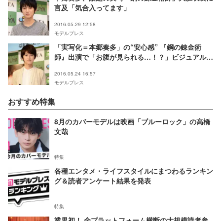
言及「気合入ってます」
2016.05.29 12:58
モデルプレス
「実写化＝本郷奏多」の“安心感” 『鋼の錬金術
師』出演で「お腹が見られる…！？」ビジュアル再
現度に期待
2016.05.24 16:57
モデルプレス
おすすめ特集
8月のカバーモデルは映画「ブルーロック」の高橋
文哉
特集
各種エンタメ・ライフスタイルにまつわるランキン
グ＆読者アンケート結果を発表
特集
業界初！ 全プラットフォーム横断の大規模読者参