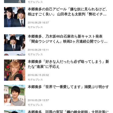
モデルプレス
本郷奏多の自己アピール「嫌な奴に見られるけど、
根はすごく良い」 山田孝之も太鼓判「弊社イチオ
シの俳優」
2016.06.29 16:07
モデルプレス
本郷奏多、乃木坂46白石麻衣ら新キャスト発表
「闇金ウシジマくん」映画2ヶ月連続公開でシリー
ズ完結
2016.06.29 15:11
モデルプレス
本郷奏多「好きな人だったら必ず唸ってしまう」新
たな“進展”に手応え
2016.06.15 20:02
モデルプレス
本郷奏多「世界で一番愛してます」溺愛ぶり明かす
2016.05.29 13:57
モデルプレス
本郷奏多、話題の実写「鋼の錬金術師」大胆衣装に