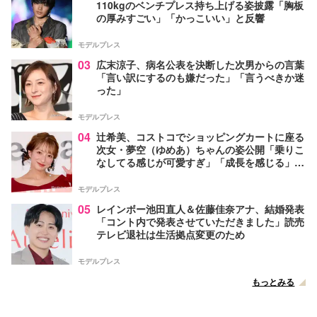
110kgのベンチプレス持ち上げる姿披露「胸板
の厚みすごい」「かっこいい」と反響
モデルプレス
03
広末涼子、病名公表を決断した次男からの言葉
「言い訳にするのも嫌だった」「言うべきか迷
った」
モデルプレス
04
辻希美、コストコでショッピングカートに座る
次女・夢空（ゆめあ）ちゃんの姿公開「乗りこ
なしてる感じが可愛すぎ」「成長を感じる」の
声
モデルプレス
05
レインボー池田直人＆佐藤佳奈アナ、結婚発表
「コント内で発表させていただきました」読売
テレビ退社は生活拠点変更のため
モデルプレス
もっとみる