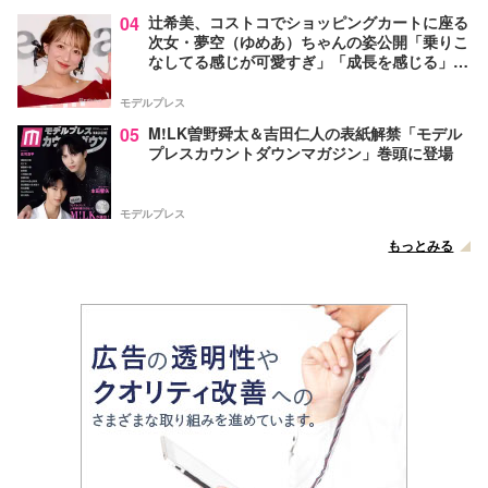
04
辻希美、コストコでショッピングカートに座る
次女・夢空（ゆめあ）ちゃんの姿公開「乗りこ
なしてる感じが可愛すぎ」「成長を感じる」の
声
モデルプレス
05
M!LK曽野舜太＆吉田仁人の表紙解禁「モデル
プレスカウントダウンマガジン」巻頭に登場
モデルプレス
もっとみる