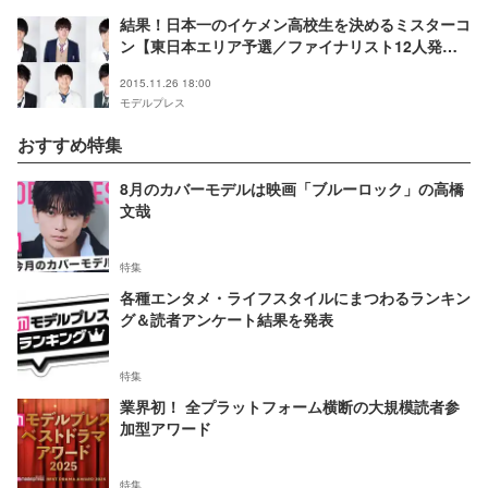
結果！日本一のイケメン高校生を決めるミスターコ
ン【東日本エリア予選／ファイナリスト12人発
表】
2015.11.26 18:00
モデルプレス
おすすめ特集
8月のカバーモデルは映画「ブルーロック」の高橋
文哉
特集
各種エンタメ・ライフスタイルにまつわるランキン
グ＆読者アンケート結果を発表
特集
業界初！ 全プラットフォーム横断の大規模読者参
加型アワード
特集