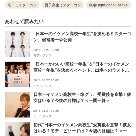
高一ミスターコン
男子高生ミスターコン
制服HighSchoolFestival
あわせて読みたい
“日本一のイケメン高校一年生”を決めるミスターコ
ン、候補者一挙公開
2016.07.27 20:00
モデルプレス
“日本一かわいい高校一年生”＆“日本一のイケメン
高校一年生”を決めるイベント、出場へのラストチ
ャンス
2016.06.27 15:02
モデルプレス
日本一イケメン高校生・準グラ、受賞後を直撃！彼
女はいる？今後の目標は？＜一問一答＞
2016.03.31 21:38
モデルプレス
初代“日本一のイケメン高校生”受賞後を直撃！彼女
はいる？モテエピソードは？今後の目標は？＜一問