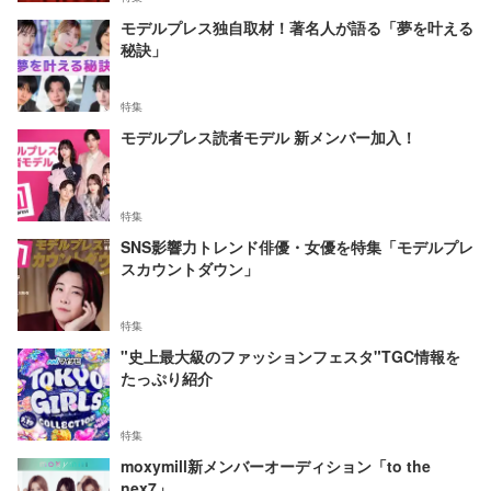
モデルプレス独自取材！著名人が語る「夢を叶える
秘訣」
特集
モデルプレス読者モデル 新メンバー加入！
特集
SNS影響力トレンド俳優・女優を特集「モデルプレ
スカウントダウン」
特集
"史上最大級のファッションフェスタ"TGC情報を
たっぷり紹介
特集
moxymill新メンバーオーディション「to the
nex7」