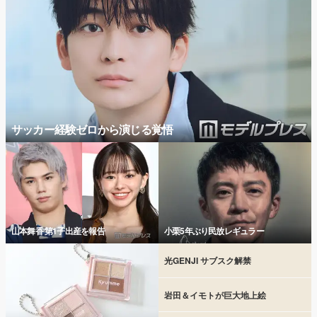
サッカー経験ゼロから演じる覚悟
山本舞香 第1子出産を報告
小栗5年ぶり民放レギュラー
光GENJI サブスク解禁
岩田＆イモトが巨大地上絵