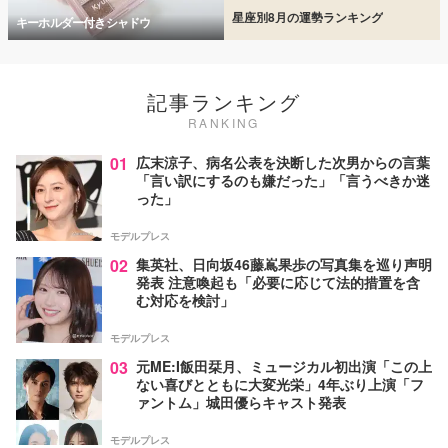
星座別8月の運勢ランキング
キーホルダー付きシャドウ
記事ランキング
RANKING
01
広末涼子、病名公表を決断した次男からの言葉
「言い訳にするのも嫌だった」「言うべきか迷
った」
モデルプレス
02
集英社、日向坂46藤嶌果歩の写真集を巡り声明
発表 注意喚起も「必要に応じて法的措置を含
む対応を検討」
モデルプレス
03
元ME:I飯田栞月、ミュージカル初出演「この上
ない喜びとともに大変光栄」4年ぶり上演「フ
ァントム」城田優らキャスト発表
モデルプレス