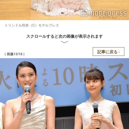
トリンドル玲奈（C）モデルプレス
スクロールすると次の画像が表示されます
記事に戻る
( 画像13/18 )