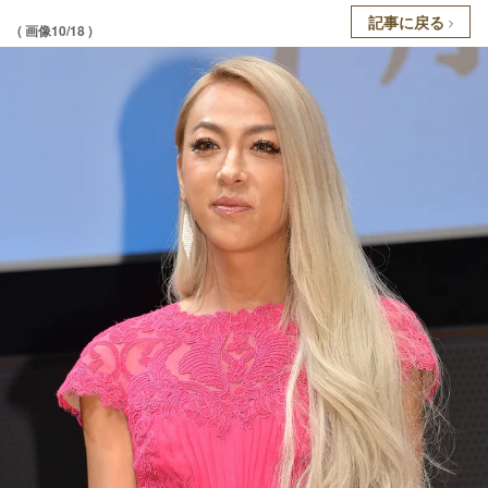
記事に戻る
( 画像10/18 )