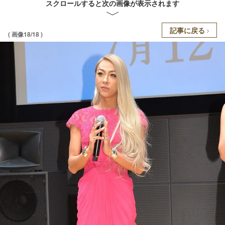
スクロールすると次の画像が表示されます
記事に戻る
( 画像18/18 )