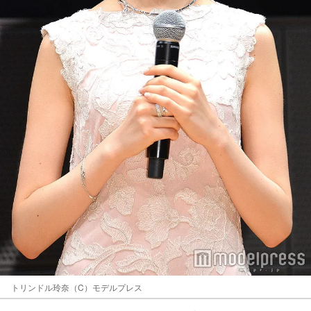
トリンドル玲奈（C）モデルプレス