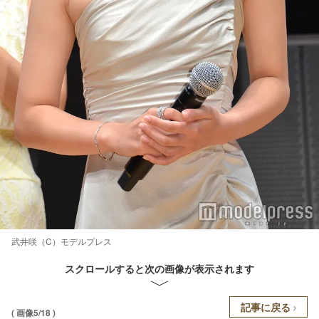
武井咲（C）モデルプレス
スクロールすると次の画像が表示されます
記事に戻る
( 画像5/18 )