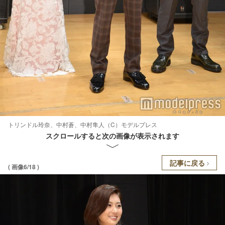
トリンドル玲奈、中村蒼、中村隼人（C）モデルプレス
スクロールすると次の画像が表示されます
記事に戻る
( 画像6/18 )