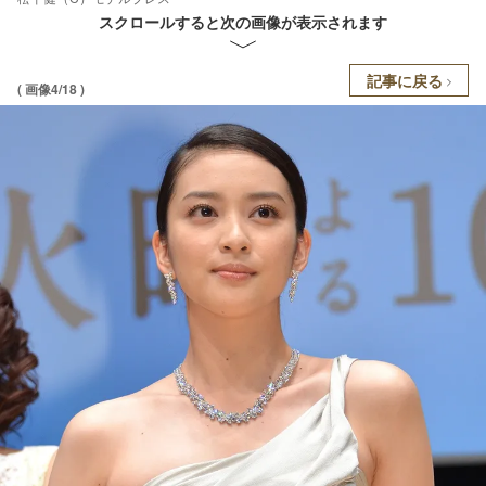
スクロールすると次の画像が表示されます
記事に戻る
( 画像4/18 )