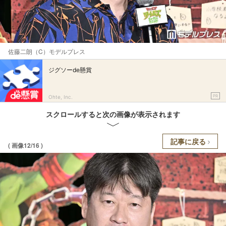
佐藤二朗（C）モデルプレス
ジグソーde懸賞
PR
Ohte, Inc.
スクロールすると次の画像が表示されます
記事に戻る
( 画像12/16 )