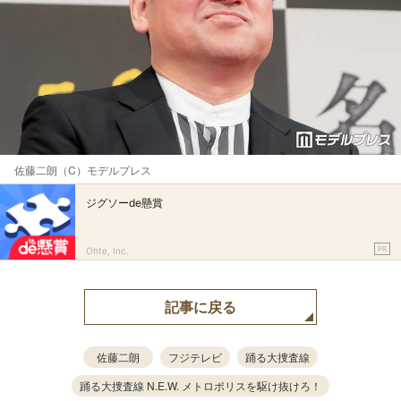
佐藤二朗（C）モデルプレス
ジグソーde懸賞
PR
Ohte, Inc.
記事に戻る
佐藤二朗
フジテレビ
踊る大捜査線
踊る大捜査線 N.E.W. メトロポリスを駆け抜けろ！