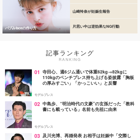
山崎怜奈が妊娠生報告
片思い中は逆効果なNG行動
バブみfaceの作り方
記事ランキング
RANKING
01
寺田心、週6ジム通いで体重62kg→82kgに
110kgのベンチプレス持ち上げる姿披露「胸板
の厚みすごい」「かっこいい」と反響
モデルプレス
02
中島歩、“明治時代の文豪”の玄孫だった「教科
書にも載っている」名前も先祖に由来
モデルプレス
03
及川光博、再婚発表 お相手は妊娠中「交際し