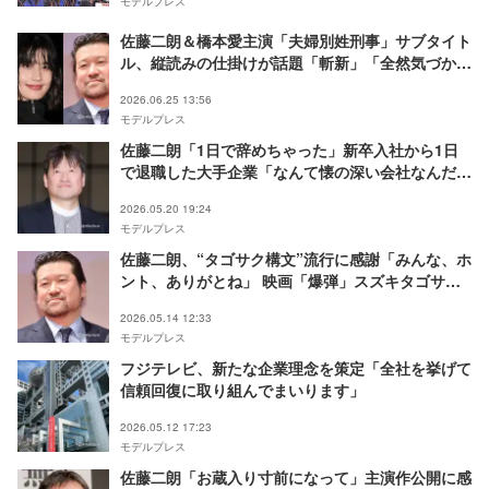
モデルプレス
佐藤二朗＆橋本愛主演「夫婦別姓刑事」サブタイト
ル、縦読みの仕掛けが話題「斬新」「全然気づかな
かった」【ネタバレあり】
2026.06.25 13:56
モデルプレス
佐藤二朗「1日で辞めちゃった」新卒入社から1日
で退職した大手企業「なんて懐の深い会社なんだ」
その後の仕事オファーも明かす
2026.05.20 19:24
モデルプレス
佐藤二朗、“タゴサク構文”流行に感謝「みんな、ホ
ント、ありがとね」 映画「爆弾」スズキタゴサク
役の口調が話題に
2026.05.14 12:33
モデルプレス
フジテレビ、新たな企業理念を策定「全社を挙げて
信頼回復に取り組んでまいります」
2026.05.12 17:23
モデルプレス
佐藤二朗「お蔵入り寸前になって」主演作公開に感