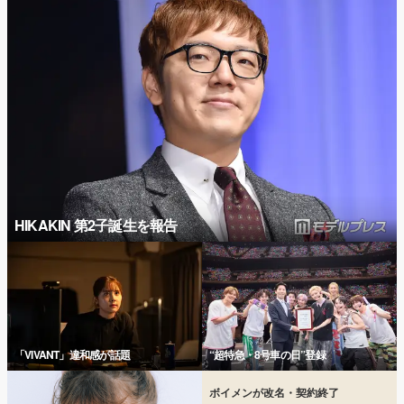
HIKAKIN 第2子誕生を報告
「VIVANT」違和感が話題
“超特急・8号車の日”登録
ボイメンが改名・契約終了