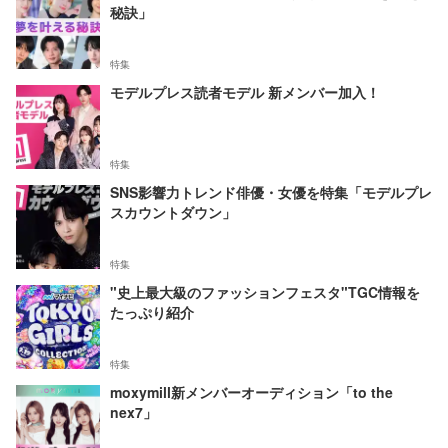
秘訣」
特集
モデルプレス読者モデル 新メンバー加入！
特集
SNS影響力トレンド俳優・女優を特集「モデルプレ
スカウントダウン」
特集
"史上最大級のファッションフェスタ"TGC情報を
たっぷり紹介
特集
moxymill新メンバーオーディション「to the
nex7」