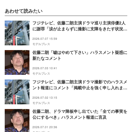
あわせて読みたい
フジテレビ、佐藤二朗主演ドラマ巡り主演俳優2人
に謝罪「涙が止まらずに撮影に支障をきたす状況
に」楽屋での発言問題視
2026.07.07 15:59
モデルプレス
佐藤二朗「嘘はやめて下さい」ハラスメント疑惑に
新たなコメント
2026.07.03 10:41
モデルプレス
フジテレビ、佐藤二朗主演ドラマ撮影でのハラスメ
ント報道にコメント「掲載中止を強く申し入れまし
たが」【全文】
2026.07.02 13:15
モデルプレス
佐藤二朗、ドラマ降板申し出ていた「全ての事実を
公にするべき」ハラスメント報道に言及
2026.07.01 20:36