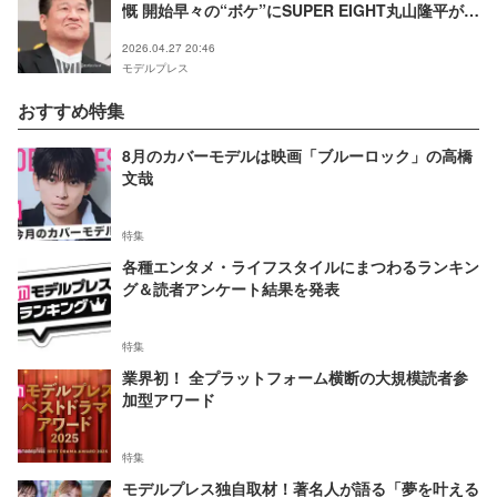
慨 開始早々の“ボケ”にSUPER EIGHT丸山隆平がツ
ッコミ【名無し】
2026.04.27 20:46
モデルプレス
おすすめ特集
8月のカバーモデルは映画「ブルーロック」の高橋
文哉
特集
各種エンタメ・ライフスタイルにまつわるランキン
グ＆読者アンケート結果を発表
特集
業界初！ 全プラットフォーム横断の大規模読者参
加型アワード
特集
モデルプレス独自取材！著名人が語る「夢を叶える