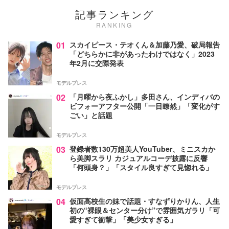
記事ランキング
RANKING
01
スカイピース・テオくん＆加藤乃愛、破局報告
「どちらかに非があったわけではなく」2023
年2月に交際発表
モデルプレス
02
「月曜から夜ふかし」多田さん、インディバの
ビフォーアフター公開「一目瞭然」「変化がす
ごい」と話題
モデルプレス
03
登録者数130万超美人YouTuber、ミニスカか
ら美脚スラリ カジュアルコーデ披露に反響
「何頭身？」「スタイル良すぎて見惚れる」
モデルプレス
04
仮面高校生の妹で話題・すなずりかりん、人生
初の“裸眼＆センター分け”で雰囲気ガラリ「可
愛すぎて衝撃」「美少女すぎる」