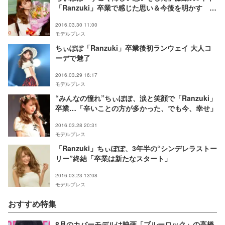
「Ranzuki」卒業で感じた思い＆今後を明かす モ
デルプレスインタビュー
2016.03.30 11:00
モデルプレス
ちぃぽぽ「Ranzuki」卒業後初ランウェイ 大人コ
ーデで魅了
2016.03.29 16:17
モデルプレス
“みんなの憧れ”ちぃぽぽ、涙と笑顔で「Ranzuki」
卒業…「辛いことの方が多かった、でも今、幸せ」
2016.03.28 20:31
モデルプレス
「Ranzuki」ちぃぽぽ、3年半の“シンデレラストー
リー”終結「卒業は新たなスタート」
2016.03.23 13:08
モデルプレス
おすすめ特集
8月のカバーモデルは映画「ブルーロック」の高橋