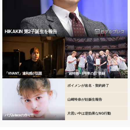
HIKAKIN 第2子誕生を報告
「VIVANT」違和感が話題
“超特急・8号車の日”登録
ボイメンが改名・契約終了
山崎怜奈が妊娠生報告
片思い中は逆効果なNG行動
バブみfaceの作り方