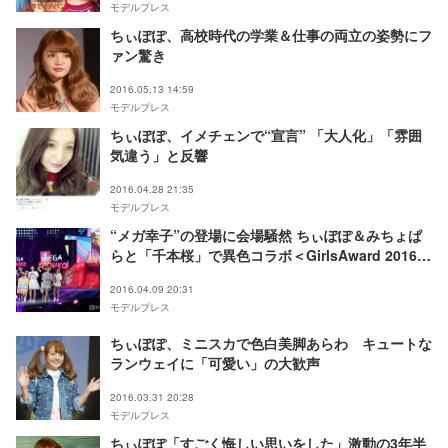
モデルプレス
ちぃぽぽ、高校時代の学業＆仕事の両立の姿勢にフ
ァン驚き
2016.05.13 14:59
モデルプレス
ちぃぽぽ、イメチェンで“宣言” 「大人化」「雰囲
気違う」と反響
2016.04.28 21:35
モデルプレス
“メガ幸子”の登場に会場騒然 ちぃぽぽ＆みちょぱ
らと「千本桜」で異色コラボ＜GirlsAward 2016 S
／S＞
2016.04.09 20:31
モデルプレス
ちぃぽぽ、ミニスカで色白美脚あらわ キュートな
ランウェイに「可愛い」の大歓声
2016.03.31 20:28
モデルプレス
ちぃぽぽ「すごく悔しい思いをした」激動の3年半