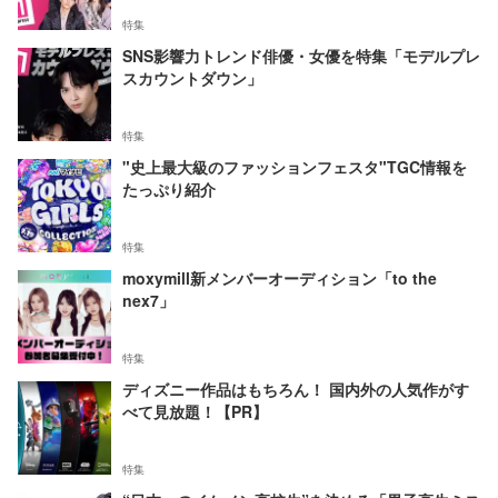
特集
SNS影響力トレンド俳優・女優を特集「モデルプレ
スカウントダウン」
特集
"史上最大級のファッションフェスタ"TGC情報を
たっぷり紹介
特集
moxymill新メンバーオーディション「to the
nex7」
特集
ディズニー作品はもちろん！ 国内外の人気作がす
べて見放題！【PR】
特集