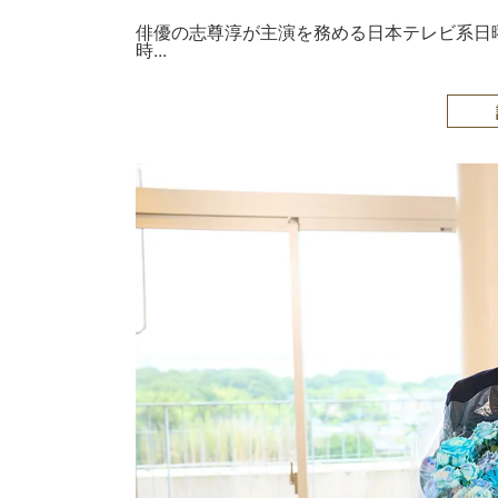
俳優の志尊淳が主演を務める日本テレビ系日曜
時...