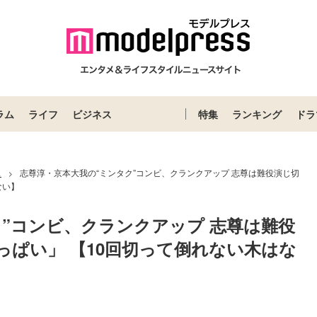
ラム
ライフ
ビジネス
特集
ランキング
ドラ
ス
志尊淳・京本大我の“ミンタク”コンビ、クランクアップ 志尊は難役演じ切
>
ない】
”コンビ、クランクアップ 志尊は難役
ぱい」 【10回切って倒れない木はな