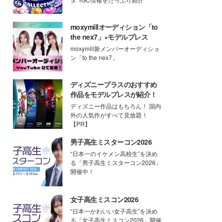
moxymillオーディション「to
the nex7」×モデルプレス
moxymill新メンバーオーディショ
ン「to the nex7」
ディズニープラスのおすすめ
作品をモデルプレスが紹介！
ディズニー作品はもちろん！ 国内
外の人気作がすべて見放題！
【PR】
男子高生ミスターコン2026
“日本一のイケメン高校生”を決め
る「男子高生ミスターコン2026」
開催中！
女子高生ミスコン2026
“日本一かわいい女子高生”を決め
る「女子高生ミスコン2026」開催