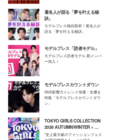
著名人が語る「夢を叶える秘
訣」
モデルプレス独自取材！著名人が
語る「夢を叶える秘訣」
モデルプレス「読者モデル」
モデルプレス読者モデル 新メンバ
ー加入！
モデルプレスカウントダウン
SNS影響力トレンド俳優・女優を
特集「モデルプレスカウントダウ
ン」
TOKYO GIRLS COLLECTION
2026 AUTUMN/WINTER × モ
デルプレス
"史上最大級のファッションフェス
タ"TGC情報をたっぷり紹介