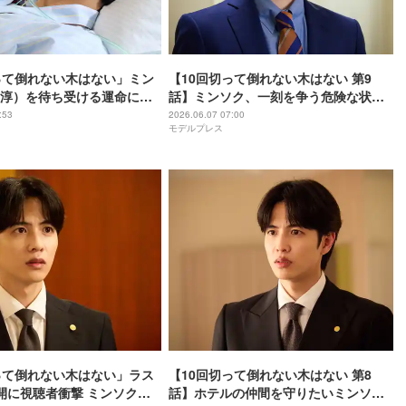
って倒れない木はない」ミン
【10回切って倒れない木はない 第9
淳）を待ち受ける運命に
話】ミンソク、一刻を争う危険な状態
裂かれた」「涙が止まらな
に 拓人が予期せぬ行動に出る
:53
2026.06.07 07:00
モデルプレス
の声
って倒れない木はない」ラス
【10回切って倒れない木はない 第8
開に視聴者衝撃 ミンソク
話】ホテルの仲間を守りたいミンソ