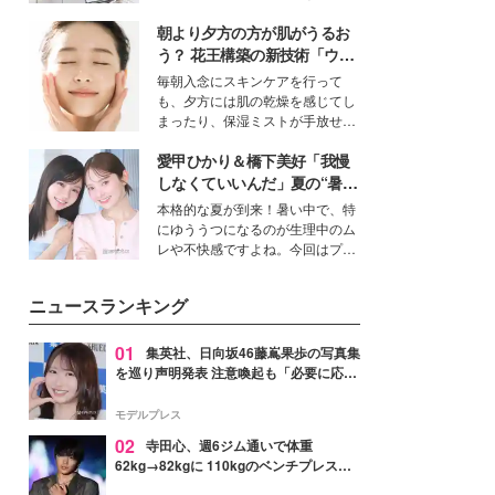
ーについて熱く語り合ってもらっ
得る、株式会社オサレカンパニー
た。
朝より夕方の方が肌がうるお
取締役兼クリエイティブディレク
ター・茅野しのぶ。一人ひとりの
う？ 花王構築の新技術「ウォ
個性に寄り添い、魅力を引き出す
ーターキャプチャリングスキ
毎朝入念にスキンケアを行って
衣装作りは、多くの女性たちに勇
ン（捕水肌）」がスキンケア
も、夕方には肌の乾燥を感じてし
気と自信を与え続けている。
の常識を変える予感
まったり、保湿ミストが手放せな
いという読者も多いのでは？そん
愛甲ひかり＆橋下美好「我慢
な美容の常識を大きく変える可能
性を秘めた、革新的な「Water
しなくていいんだ」夏の“暑さ
Capturing Skin（ウォーターキャ
対策”の新しい選択肢とは？
本格的な夏が到来！暑い中で、特
プチャリングスキン：捕水肌）」
にゆううつになるのが生理中のム
技術を、花王が構築した。
レや不快感ですよね。今回はプラ
イベートでも仲良しで旅行好きな
モデル・愛甲ひかりさんと橋下美
ニュースランキング
好さんを迎えて本音で女子会トー
ク。猛暑のお出かけを快適に過ご
すヒントや、2人が感動した夏の
01
集英社、日向坂46藤嶌果歩の写真集
生理の新常識にも迫りました。
を巡り声明発表 注意喚起も「必要に応じ
て法的措置を含む対応を検討」
モデルプレス
02
寺田心、週6ジム通いで体重
62kg→82kgに 110kgのベンチプレス持
ち上げる姿披露「胸板の厚みすごい」