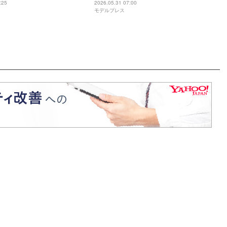
を襲った悲劇に「頭が追い
ク、決断下す
:25
2026.05.31 07:00
モデルプレス
「来週まで生きた心地がし