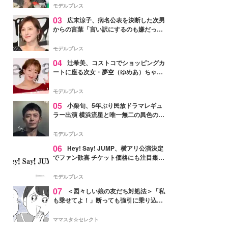
「かっこいい」と反響
モデルプレス
03
広末涼子、病名公表を決断した次男
からの言葉「言い訳にするのも嫌だっ
た」「言うべきか迷った」
モデルプレス
04
辻希美、コストコでショッピングカ
ートに座る次女・夢空（ゆめあ）ちゃん
の姿公開「乗りこなしてる感じが可愛す
ぎ」「成長を感じる」の声
モデルプレス
05
小栗旬、5年ぶり民放ドラマレギュ
ラー出演 横浜流星と唯一無二の異色のバ
ディで初共演【LOST10】
モデルプレス
06
Hey! Say! JUMP、横アリ公演決定
でファン歓喜 チケット価格にも注目集ま
る「激アツ」「平成に戻ったみたい」
モデルプレス
07
＜図々しい娘の友だち対処法＞「私
も乗せてよ！」断っても強引に乗り込ん
でくる友だち【第1話まんが】
ママスタ☆セレクト