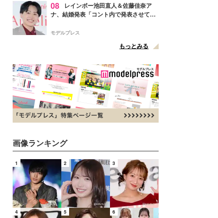
08
レインボー池田直人＆佐藤佳奈ア
ナ、結婚発表「コント内で発表させてい
ただきました」読売テレビ退社は生活拠
点変更のため
モデルプレス
もっとみる
画像ランキング
1
2
3
4
5
6