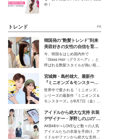
中！
トレンド
PR
韓国発の“艶髪トレンド”到来
美容好きの女性の自信を育む
「ヘアケア事情」って？
今、韓国をはじめ国内外で
「Glass Hair（グラスヘア）」と
呼ばれる艶髪スタイルが熱い視線
を集めています。メイクやファッ
宮城舞・島村雄大、最新作
ションの完成度を高めるベースと
して、“髪そのものの美しさ”に改
『ミニオンズ＆モンスター
めて注目する人が増えている様
ズ』の魅力熱弁 ハチャメチャ
世界中で愛される「ミニオンズ」
子。今回は、そんな憧れの艶やか
だけじゃない“友情と絆”に感
シリーズの最新作『ミニオンズ＆
な髪を日常で叶える、美容好きの
動
モンスターズ』が8月7日（金）に
女性たちのヘアケア事情を紹介し
公開。モデルプレスでは、“大のミ
ます。
アイドルから絶大な支持 衣装
ニオン好き”という共通点を持つモ
デルの宮城舞と島村雄大の特別対
デザイナー・茅野しのぶの“可
談をお届け！それぞれの視点か
愛い”を作る美学＜「シチズン
AKB48や＝LOVEなど数々の人気
ら、今作ならではの魅力や予想外
クロスシー」インタビュー＞
アイドルたちの衣装を手掛け、ア
の感動をもたらす奥深いストーリ
イドルやファンから絶大な支持を