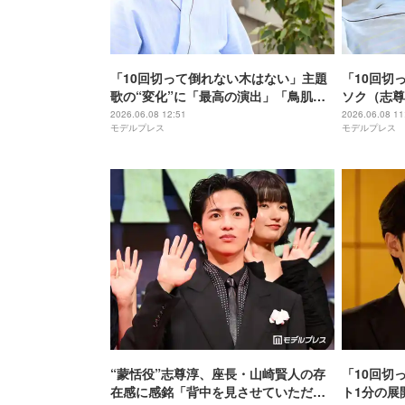
「10回切って倒れない木はない」主題
「10回切
歌の“変化”に「最高の演出」「鳥肌立
ソク（志尊
った」と反響相次ぐ
「胸が引き
2026.06.08 12:51
2026.06.08 11
モデルプレス
モデルプレス
い」と悲痛
“蒙恬役”志尊淳、座長・山崎賢人の存
「10回切
在感に感銘「背中を見させていただき
ト1分の展