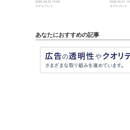
ました」【キングダム 魂の決戦】
（志尊淳）
2026.06.02 19:59
2026.06.01 13
モデルプレス
モデルプレス
つかない」
ない」
あなたにおすすめの記事