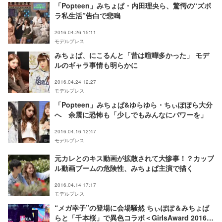
「Popteen」みちょぱ・内田理央ら、驚愕の“ズボ
ラ私生活”告白で悲鳴
2016.04.26 15:11
モデルプレス
みちょぱ、にこるんと「昔は喧嘩多かった」 モデ
ルのギャラ事情も明らかに
2016.04.24 12:27
モデルプレス
「Popteen」みちょぱ&ゆらゆら・ちぃぽぽら大分
へ 余震に恐怖も「少しでもみんなにパワーを」
2016.04.16 12:47
モデルプレス
元カレとのキス動画が拡散されて大惨事！？カップ
ル動画ブームの危険性、みちょぱ主演で描く
2016.04.14 17:17
モデルプレス
“メガ幸子”の登場に会場騒然 ちぃぽぽ＆みちょぱ
らと「千本桜」で異色コラボ＜GirlsAward 2016 S