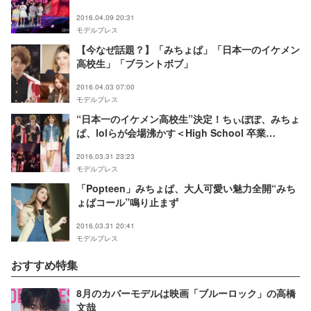
／S＞
2016.04.09 20:31
モデルプレス
【今なぜ話題？】「みちょぱ」「日本一のイケメン
高校生」「ブラントボブ」
2016.04.03 07:00
モデルプレス
“日本一のイケメン高校生”決定！ちぃぽぽ、みちょ
ぱ、lolらが会場沸かす＜High School 卒業
PARTY2016／総まとめ＞
2016.03.31 23:23
モデルプレス
「Popteen」みちょぱ、大人可愛い魅力全開“みち
ょぱコール”鳴り止まず
2016.03.31 20:41
モデルプレス
おすすめ特集
8月のカバーモデルは映画「ブルーロック」の高橋
文哉