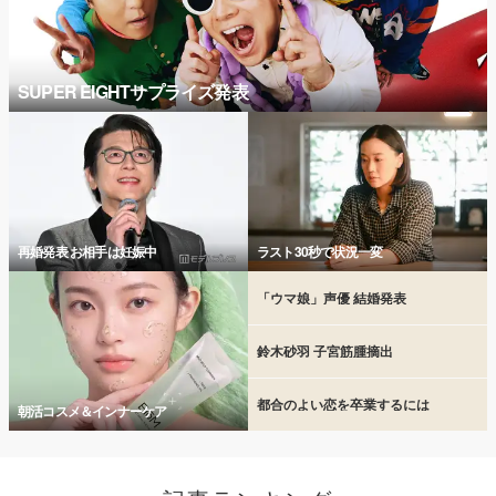
SUPER EIGHTサプライズ発表
再婚発表 お相手は妊娠中
ラスト30秒で状況一変
「ウマ娘」声優 結婚発表
鈴木砂羽 子宮筋腫摘出
都合のよい恋を卒業するには
朝活コスメ＆インナーケア