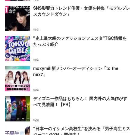
SNS影響力トレンド俳優・女優を特集「モデルプレ
スカウントダウン」
特集
"史上最大級のファッションフェスタ"TGC情報を
たっぷり紹介
特集
moxymill新メンバーオーディション「to the
nex7」
特集
ディズニー作品はもちろん！ 国内外の人気作がす
べて見放題！【PR】
特集
“日本一のイケメン高校生”を決める「男子高生ミス
ターコン2026」開催中！