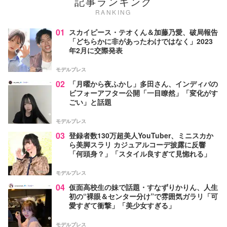
記事ランキング
RANKING
01
スカイピース・テオくん＆加藤乃愛、破局報告
「どちらかに非があったわけではなく」2023
年2月に交際発表
モデルプレス
02
「月曜から夜ふかし」多田さん、インディバの
ビフォーアフター公開「一目瞭然」「変化がす
ごい」と話題
モデルプレス
03
登録者数130万超美人YouTuber、ミニスカか
ら美脚スラリ カジュアルコーデ披露に反響
「何頭身？」「スタイル良すぎて見惚れる」
モデルプレス
04
仮面高校生の妹で話題・すなずりかりん、人生
初の“裸眼＆センター分け”で雰囲気ガラリ「可
愛すぎて衝撃」「美少女すぎる」
モデルプレス