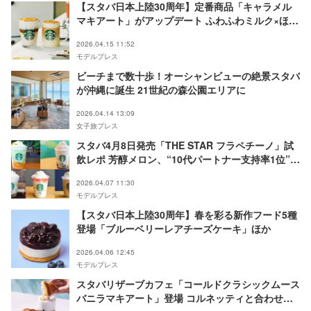
【スタバ日本上陸30周年】定番商品「キャラメル
マキアート」がアップデート ふわふわミルク×ほろ
苦エスプレッソの贅沢な味わい
2026.04.15 11:52
モデルプレス
ビーチまで数十歩！オーシャンビューの絶景スタバ
が沖縄に誕生 21世紀の森公園エリアに
2026.04.14 13:09
女子旅プレス
スタバ4月8日発売「THE STAR フラペチーノ」試
飲レポ 芳醇メロン、“10代パートナー支持率1位”ク
ッキー入りなど全5種
2026.04.07 11:30
モデルプレス
【スタバ日本上陸30周年】春を彩る新作フード5種
登場「ブルーベリーレアチーズケーキ」ほか
2026.04.06 12:45
モデルプレス
スタバリザーブカフェ「コールドクラシックムース
バニラマキアート」登場 コルネッティと合わせる