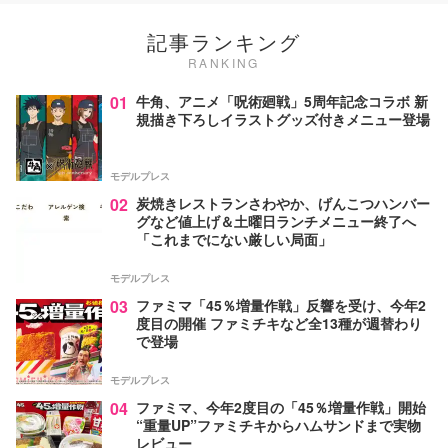
記事ランキング
RANKING
01
牛角、アニメ「呪術廻戦」5周年記念コラボ 新
規描き下ろしイラストグッズ付きメニュー登場
モデルプレス
02
炭焼きレストランさわやか、げんこつハンバー
グなど値上げ＆土曜日ランチメニュー終了へ
「これまでにない厳しい局面」
モデルプレス
03
ファミマ「45％増量作戦」反響を受け、今年2
度目の開催 ファミチキなど全13種が週替わり
で登場
モデルプレス
04
ファミマ、今年2度目の「45％増量作戦」開始
“重量UP”ファミチキからハムサンドまで実物
レビュー