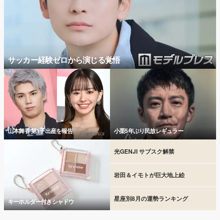
サッカー経験ゼロから演じる覚悟
山本舞香 第1子出産を報告
小栗5年ぶり民放レギュラー
光GENJI サブスク解禁
岩田＆イモトが巨大地上絵
星座別8月の運勢ランキング
キーホルダー付きシャドウ