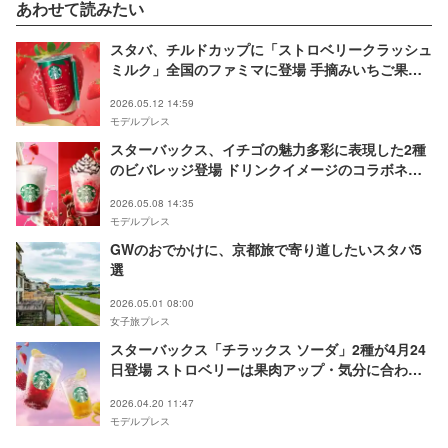
あわせて読みたい
スタバ、チルドカップに「ストロベリークラッシュ
ミルク」全国のファミマに登場 手摘みいちご果汁×
練乳ミルクの満足感
2026.05.12 14:59
モデルプレス
スターバックス、イチゴの魅力多彩に表現した2種
のビバレッジ登場 ドリンクイメージのコラボネイ
ルも
2026.05.08 14:35
モデルプレス
GWのおでかけに、京都旅で寄り道したいスタバ5
選
2026.05.01 08:00
女子旅プレス
スターバックス「チラックス ソーダ」2種が4月24
日登場 ストロベリーは果肉アップ・気分に合わせ
た3つのカスタマイズを提案
2026.04.20 11:47
モデルプレス