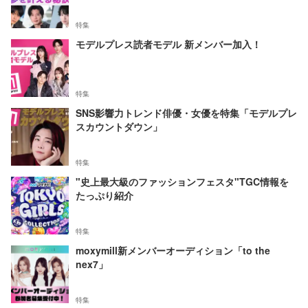
特集
モデルプレス読者モデル 新メンバー加入！
特集
SNS影響力トレンド俳優・女優を特集「モデルプレ
スカウントダウン」
特集
"史上最大級のファッションフェスタ"TGC情報を
たっぷり紹介
特集
moxymill新メンバーオーディション「to the
nex7」
特集